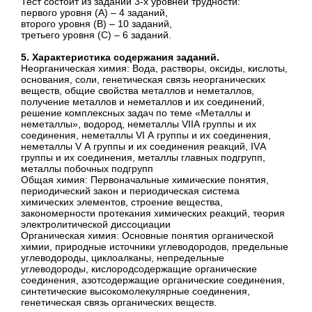
Тест состоит из заданий 3-х уровней трудности:
первого уровня (А) – 4 заданий,
второго уровня (В) – 10 заданий,
третьего уровня (С) – 6 заданий.
5. Характеристика содержания заданий.
Неорганическая химия: Вода, растворы, оксиды, кислоты,
основания, соли, генетическая связь неорганических
веществ, общие свойства металлов и неметаллов,
получение металлов и неметаллов и их соединений,
решение комплексных задач по теме «Металлы и
неметаллы», водород, неметаллы VIIА группы и их
соединения, неметаллы VI А группы и их соединения,
неметаллы V А группы и их соединения реакций, IVА
группы и их соединения, металлы главных подгрупп,
металлы побочных подгрупп
Общая химия: Первоначальные химические понятия,
периодический закон и периодическая система
химических элементов, строение вещества,
закономерности протекания химических реакций, теория
электролитической диссоциации
Органическая химия: Основные понятия органической
химии, природные источники углеводородов, предельные
углеводороды, циклоалканы, непредельные
углеводороды, кислородсодержащие органические
соединения, азотсодержащие органические соединения,
синтетические высокомолекулярные соединения,
генетическая связь органических веществ.