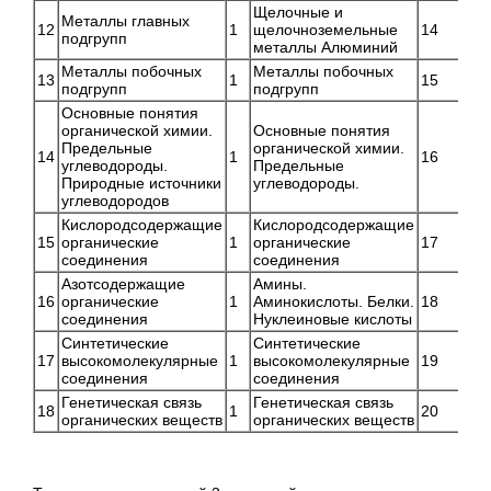
Щелочные и
Металлы главных
12
1
щелочноземельные
14
подгрупп
металлы Алюминий
Металлы побочных
Металлы побочных
13
1
15
подгрупп
подгрупп
Основные понятия
органической химии.
Основные понятия
Предельные
органической химии.
14
1
16
углеводороды.
Предельные
Природные источники
углеводороды.
углеводородов
Кислородсодержащие
Кислородсодержащие
15
органические
1
органические
17
соединения
соединения
Азотсодержащие
Амины.
16
органические
1
Аминокислоты. Белки.
18
соединения
Нуклеиновые кислоты
Синтетические
Синтетические
17
высокомолекулярные
1
высокомолекулярные
19
соединения
соединения
Генетическая связь
Генетическая связь
18
1
20
органических веществ
органических веществ