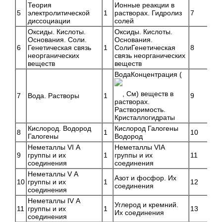
Теория
Ионные реакции в
5
электролитической
1
растворах. Гидролиз
7
диссоциации
солей
Оксиды. Кислоты.
Оксиды. Кислоты.
Основания. Соли.
Основания.
6
Генетическая связь
1
СолиГенетическая
8
неорганических
связь неорганических
веществ
веществ
ВодаКонцентрация (
, См) веществ в
7
Вода. Растворы
1
9
растворах.
Растворимость.
Кристаллогидраты
Кислород. Водород
Кислород Галогены
8
1
10
Галогены
Водород
Неметаллы VI А
Неметаллы VIА
9
группы и их
1
группы и их
11
соединения
соединения
Неметаллы V А
Азот и фосфор. Их
10
группы и их
1
12
соединения
соединения
Неметаллы IV А
Углерод и кремний.
11
группы и их
1
13
Их соединения
соединения