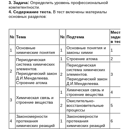
3. Задача:
Определить уровень профессиональной
компетентности.
4. Содержание теста.
В тест включены материалы
основных разделов:
Место
№
Тема
№
Подтема
задания
в тесте
Основные
Основные понятия и
1
1
1
химические понятия
законы химии
1
Строение атома
2
Периодическая
система химических
Периодическая
элементов.
система химических
2
Периодический закон
2
элементов.
3
Д.И.Менделеева.
Периодический закон
Строение атома
Д.И.Менделеева.
Химическая связь и
1
4
строение вещества
Химическая связь и
3
Окислительно-
строение вещества
2
восстановительные
5
процессы
Закономерности
Закономерности
4
протекания
1
протекания
6
химических реакций
химических реакций