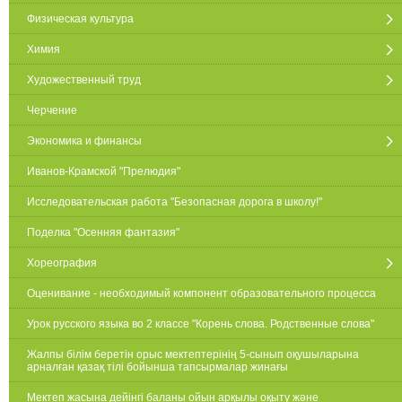
Физическая культура
Химия
Художественный труд
Черчение
Экономика и финансы
Иванов-Крамской "Прелюдия"
Исследовательская работа "Безопасная дорога в школу!"
Поделка "Осенняя фантазия"
Хореография
Оценивание - необходимый компонент образовательного процесса
Урок русского языка во 2 классе "Корень слова. Родственные слова"
Жалпы білім беретін орыс мектептерінің 5-сынып оқушыларына
арналған қазақ тілі бойынша тапсырмалар жинағы
Мектеп жасына дейінгі баланы ойын арқылы оқыту және