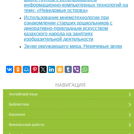
информационно-компьютерных технологий на
тему: «Неведомые острова»
Использование мнемотехнологии при
ознакомлении старших дошкольников с
декоративно-прикладным искусством
казахского народа на занятиях
изобразительной деятельности
Звуки окружающего мира. Неречевые звуки
НАВИГАЦИЯ
Английский язык
Библиотека
Биология
Внеклассная работа