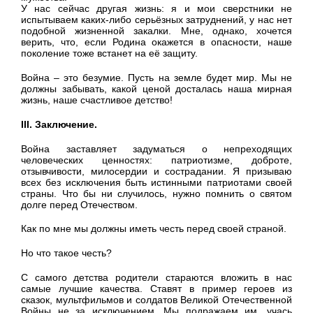
У нас сейчас другая жизнь: я и мои сверстники не
испытываем каких-либо серьёзных затруднений, у нас нет
подобной жизненной закалки. Мне, однако, хочется
верить, что, если Родина окажется в опасности, наше
поколение тоже встанет на её защиту.
Война – это безумие. Пусть на земле будет мир. Мы не
должны забывать, какой ценой досталась наша мирная
жизнь, наше счастливое детство!
III. Заключение.
Война заставляет задуматься о непреходящих
человеческих ценностях: патриотизме, доброте,
отзывчивости, милосердии и сострадании. Я призываю
всех без исключения быть истинными патриотами своей
страны. Что бы ни случилось, нужно помнить о святом
долге перед Отечеством.
Как по мне мы должны иметь честь перед своей страной.
Но что такое честь?
С самого детства родители стараются вложить в нас
самые лучшие качества. Ставят в пример героев из
сказок, мультфильмов и солдатов Великой Отечественной
Войны не за исключением. Мы подражаем им, учась