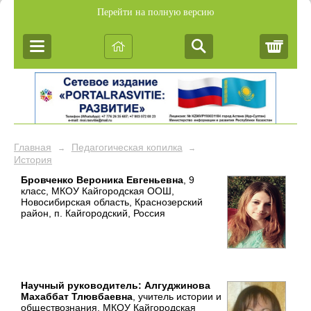
Перейти на полную версию
Корз
Главная
Педагогическая копилка
→
→
История
Бровченко Вероника Евгеньевна
, 9
класс, МКОУ Кайгородская ООШ,
Новосибирская область, Краснозерский
район, п. Кайгородский, Россия
Научный руководитель: Алгуджинова
Махаббат Тлювбаевна
, учитель истории и
обществознания, МКОУ Кайгородская