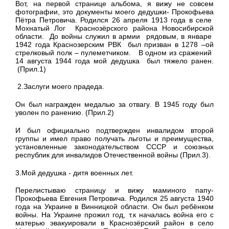
Вот, на первой странице альбома, я вижу не совсем
фотографии, это документы моего дедушки- Прокофьева
Пётра Петровича. Родился 26 апреля 1913 года в селе
Мохнатый Лог Краснозёрского района Новосибирской
области. До войны служил в армии рядовым, в январе
1942 года Краснозерским РВК был призван в 1278 –ой
стрелковый полк – пулеметчиком. В одном из сражений
14 августа 1944 года мой дедушка был тяжело ранен.
(Прил.1)
2.Заслуги моего прадеда.
Он был награжден медалью за отвагу. В 1945 году был
уволен по ранению. (Прил.2)
И был официально подтвержден инвалидом второй
группы и имел право получать льготы и преимущества,
установленные законодательством СССР и союзных
республик для инвалидов Отечественной войны (Прил.3).
3.Мой дедушка - дитя военных лет.
Перелистываю страницу и вижу маминого папу-
Прокофьева Евгения Петровича. Родился 25 августа 1940
года на Украине в Винницкой области. Он был ребёнком
войны. На Украине прожил год, т.к началась война его с
матерью эвакуировали в Краснозёрский район в село