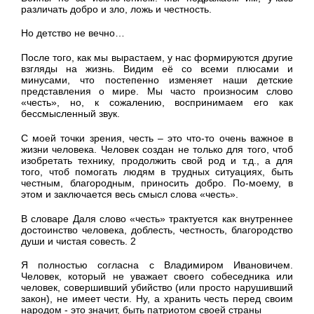
различать добро и зло, ложь и честность.
Но детство не вечно…
После того, как мы вырастаем, у нас формируются другие
взгляды на жизнь. Видим её со всеми плюсами и
минусами, что постепенно изменяет наши детские
представления о мире. Мы часто произносим слово
«честь», но, к сожалению, воспринимаем его как
бессмысленный звук.
С моей точки зрения, честь – это что-то очень важное в
жизни человека. Человек создан не только для того, чтоб
изобретать технику, продолжить свой род и т.д., а для
того, чтоб помогать людям в трудных ситуациях, быть
честным, благородным, приносить добро. По-моему, в
этом и заключается весь смысл слова «честь».
В словаре Даля слово «честь» трактуется как внутреннее
достоинство человека, доблесть, честность, благородство
души и чистая совесть. 2
Я полностью согласна с Владимиром Ивановичем.
Человек, который не уважает своего собеседника или
человек, совершивший убийство (или просто нарушивший
закон), не имеет чести. Ну, а хранить честь перед своим
народом - это значит, быть патриотом своей страны