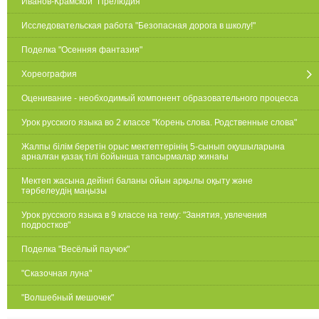
Иванов-Крамской "Прелюдия"
Исследовательская работа "Безопасная дорога в школу!"
Поделка "Осенняя фантазия"
Хореография
Оценивание - необходимый компонент образовательного процесса
Урок русского языка во 2 классе "Корень слова. Родственные слова"
Жалпы білім беретін орыс мектептерінің 5-сынып оқушыларына
арналған қазақ тілі бойынша тапсырмалар жинағы
Мектеп жасына дейінгі баланы ойын арқылы оқыту және
тәрбелеудің маңызы
Урок русского языка в 9 классе на тему: "Занятия, увлечения
подростков"
Поделка "Весёлый паучок"
"Сказочная луна"
"Волшебный мешочек"