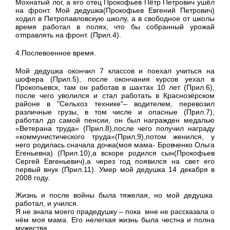
Мохнатый лог, а его отец Прокофьев Пётр Петрович ушёл
на фронт. Мой дедушка(Прокофьев Евгений Петрович)
ходил в Петропавловскую школу, а в свободное от школы
время работал в полях, что бы собранный урожай
отправлять на фронт. (Прил.4).
4.Послевоенное время.
Мой дедушка окончил 7 классов и поехал учиться на
шофера (Прил.5), после окончания курсов уехал в
Прокопьевск, там он работав в шахтах 10 лет (Прил.6),
после чего уволился и стал работать в Краснозёрском
районе в "Сельхоз технике"– водителем, перевозил
различные грузы, в том числе и опасные (Прил.7),
работал до самой пенсии, он был награжден медалью
«Ветерана труда» (Прил.8),после чего получил награду
«коммунистического труда»(Прил,9),потом женился, у
него родилась сначала дочка(моя мама- Бровченко Ольга
Егеньевна) (Прил.10),а вскоре родился сын(Прокофьев
Сергей Евгеньевич),а через год появился на свет его
первый внук (Прил.11). Умер мой дедушка 14 декабря в
2008 году.
Жизнь и после войны была тяжелая, но мой дедушка
работал, и учился.
Я не знала моего прадедушку – пока мне не рассказала о
нём моя мама. Его нелегкая жизнь была честна и полна
мужества.