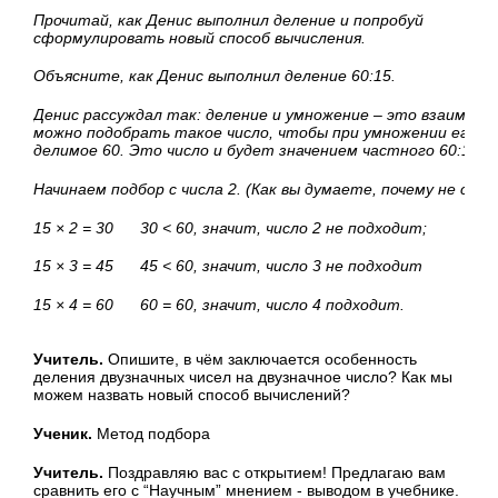
Прочитай, как Денис выполнил деление и попробуй
сформулировать новый способ вычисления.
Объясните, как Денис выполнил деление 60:15.
Денис рассуждал так: деление и умножение – это взаимно 
можно подобрать такое число, чтобы при умножении его на
делимое 60. Это число и будет значением частного 60:15.
Начинаем подбор с числа 2. (Как вы думаете, почему не с чис
15
×
2 = 30 30
<
60, значит, число 2 не подходит;
15
×
3 = 45 45
<
60, значит, число 3 не подходит
15
×
4 = 60 60 = 60, значит, число 4 подходит.
Учитель.
Опишите, в чём заключается особенность
деления двузначных чисел на двузначное число? Как мы
можем назвать новый способ вычислений?
Ученик.
Метод подбора
Учитель.
Поздравляю вас с открытием! Предлагаю вам
сравнить его с “Научным” мнением - выводом в учебнике.