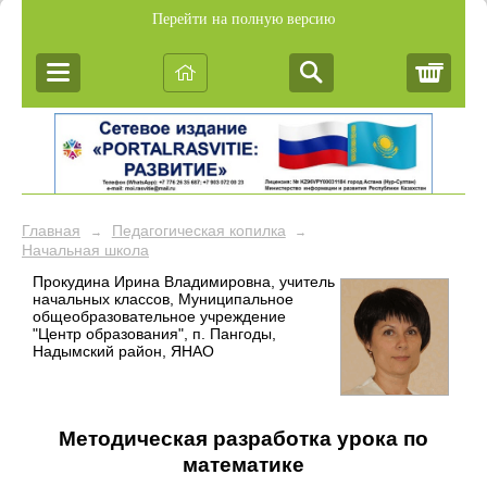
Перейти на полную версию
Корз
Главная
Педагогическая копилка
→
→
Начальная школа
Прокудина Ирина Владимировна, учитель
начальных классов, Муниципальное
общеобразовательное учреждение
"Центр образования", п. Пангоды,
Надымский район, ЯНАО
Методическая разработка урока по
математике