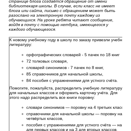
странице блога создаётся обращение от имени
библиотекаря школы. В случае, если класс не имеет
блога или сайта, письмо с обращением может быть
разослано на электронную почту каждому из
обучающихся. На уроке ребята читают сообщение,
войдя в почту с помощью
нетбука, имеющегося у
каждого обучающегося.
К новому учебному году в школу по заказу привезли учебную
литературу:
орфографических словарей - 5 пачек по 18 книг
72 толковых словаря,
словарей синонимов - 7 пачек по 8 книг,
85 справочников для начальной школы,
84 пособия с упражнениями для устного счёта.
Помогите, пожалуйста, распределить учебную литературу
для начальных классов и оформить карточку учёта. Для
этого надо распределить все книги поровну:
словари синонимов — поровну на 4 третьих класса,
справочники для начальной школы — поровну на 5
четвёртых классов,
пособия с упражнениями для устного счёта — на 3
для первых классов и на 3 для вторых классов.