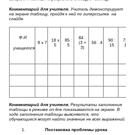
Комментарий для учителя.
Учитель демонстрирует
на экране таблицу, пройдя к ней по гиперссылке на
слайде.
Ф.И.
84 :
18 х
85 :
90 :
72 :
8 х 7
(3 +
56 : 4
5
5
15
12
3)
учащегося
Комментарий для учителя.
Результаты заполнения
таблицы в режиме
on
-
line
показываются на экране. В
ходе заполнения таблицы выясняется, что
обучающиеся могут найти значение не всех выражений.
Постановка проблемы урока