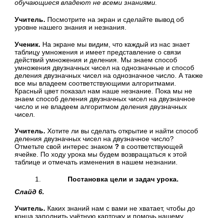
обучающиеся владеют не всеми знаниями.
Учитель.
Посмотрите на экран и сделайте вывод об
уровне нашего знания и незнания.
Ученик.
На экране мы видим, что каждый из нас знает
таблицу умножения и имеет представление о связи
действий умножения и деления. Мы знаем способ
умножения двузначных чисел на однозначные и способ
деления двузначных чисел на однозначное число. А также
все мы владеем соответствующими алгоритмами.
Красный цвет показал нам наше незнание. Пока мы не
знаем способ деления двузначных чисел на двузначное
число и не владеем алгоритмом деления двузначных
чисел.
Учитель.
Хотите ли вы сделать открытие и найти способ
деления двузначных чисел на двузначное число?
Отметьте свой интерес знаком
?
в соответствующей
ячейке. По ходу урока мы будем возвращаться к этой
таблице и отмечать изменения в нашем незнании.
Постановка цели и задач урока.
Слайд 6.
Учитель.
Каких знаний нам с вами не хватает, чтобы до
конца заполнить учётную карточку и помочь нашему