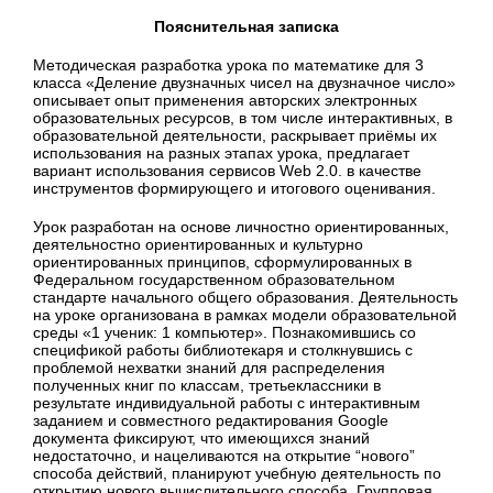
Пояснительная записка
Методическая разработка урока по математике для 3
класса «Деление двузначных чисел на двузначное число»
описывает опыт применения авторских электронных
образовательных ресурсов, в том числе интерактивных, в
образовательной деятельности, раскрывает приёмы их
использования на разных этапах урока, предлагает
вариант использования сервисов Web 2.0. в качестве
инструментов формирующего и итогового оценивания.
Урок разработан на основе личностно ориентированных,
деятельностно ориентированных и культурно
ориентированных принципов, сформулированных в
Федеральном государственном образовательном
стандарте начального общего образования. Деятельность
на уроке организована в рамках модели образовательной
среды «1 ученик: 1 компьютер». Познакомившись со
спецификой работы библиотекаря и столкнувшись с
проблемой нехватки знаний для распределения
полученных книг по классам, третьеклассники в
результате индивидуальной работы с интерактивным
заданием и совместного редактирования Google
документа фиксируют, что имеющихся знаний
недостаточно, и нацеливаются на открытие “нового”
способа действий, планируют учебную деятельность по
открытию нового вычислительного способа. Групповая