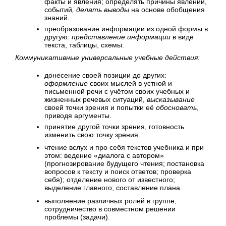
факты и явления; определять причины явлений,
событий
, делать выводы
на основе обобщения
знаний.
преобразование информации из одной формы в
другую:
представление информации
в виде
текста, таблицы, схемы.
Коммуникативные универсальные учебные действия:
донесение своей позиции до других:
оформление
своих мыслей в устной и
письменной речи с учётом своих учебных и
жизненных речевых ситуаций,
высказывание
своей точки зрения и попытки её
обосновать
,
приводя аргументы.
принятие другой точки зрения, готовность
изменить свою точку зрения.
чтение вслух и про себя текстов учебника и при
этом: ведение «диалога с автором»
(прогнозирование будущего чтения; постановка
вопросов к тексту и поиск ответов; проверка
себя); отделение нового от известного;
выделение главного; составление плана.
выполнение различных ролей в группе,
сотрудничество в совместном решении
проблемы (задачи).