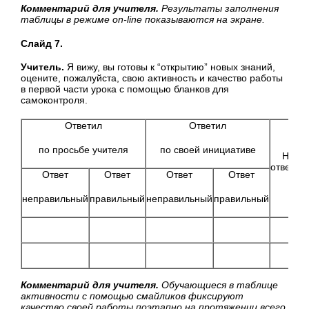
Комментарий для учителя.
Результаты заполнения
таблицы в режиме
on
-
line
показываются на экране.
Слайд 7.
Учитель.
Я вижу, вы готовы к “открытию” новых знаний,
оцените, пожалуйста, свою активность и качество работы
в первой части урока с помощью бланков для
самоконтроля.
Ответил
Ответил
по просьбе учителя
по своей инициативе
Не
ответил
Ответ
Ответ
Ответ
Ответ
неправильный
правильный
неправильный
правильный
Комментарий для учителя.
Обучающиеся в таблице
активности с помощью смайликов фиксируют
качество своей работы поэтапно на протяжении всего