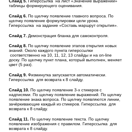
Слайд 5.
Гиперссылка на лист «Значение выражений»
таблицы формирующего оценивания.
Слайд 6.
По щелчку появление главного вопроса. По
щелчку появление формулировки цели урока.
Гиперссылка на задание «Составь маршрут открытия».
Слайд 7.
Демонстрация бланка для самоконтроля.
Слайд 8.
По щелчку появление этапов открытия новых
знаний. Около каждого пункта гиперссылки
соответственно на 10, 11, 12, 13 слайды и на on-line
доску. По щелчку пункт плана, который выполнен, меняет
цвет (5 раз).
Слайд 9.
Физминутка запускается автоматически.
Гиперссылка для возврата к 8 слайду.
Слайд 10.
По щелчку появление 3-х стикеров с
надписями. По щелчку появление выражений. По щелчку
появление знака вопроса. По щелчку появляются линии,
зачёркивающие каждый из стикеров. Гиперссылка для
возврата к 8 слайду.
Слайд 11.
По щелчку появление текста. По щелчку
появление изображения с правилом. Гиперссылка для
возврата к 8 слайду.