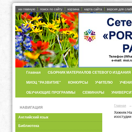
на главную
поиск по сайту
корзина
карта сайта
версия для сла
Главная
СБОРНИК МАТЕРИАЛОВ СЕТЕВОГО ИЗДАНИЯ «
МИОЦ "РАЗВИТИЕ"
КОНКУРСЫ
УЧИТЕЛЮ
УЧЕНИ
ОБУЧАЮЩИЕ ПРОГРАММЫ
СЕМИНАРЫ
УНИВЕРСИ
Главная
→
НАВИГАЦИЯ
Хижняк На
изостудии
Английский язык
Библиотека