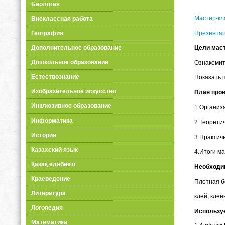
Биология
Мастер-кл
Внеклассная работа
Презентац
География
Дополнительное образование
Цели маст
Дошкольное образование
Ознакомит
Естествознание
Показать 
Изобразительное искусство
План пров
Инклюзивное образование
1.Организ
Информатика
2.Теорети
История
3.Практич
Казахский язык
4.Итоги ма
Қазақ әдебиеті
Необходи
Краеведение
Плотная б
Литература
клей, клеё
Логопедия
Использу
Математика