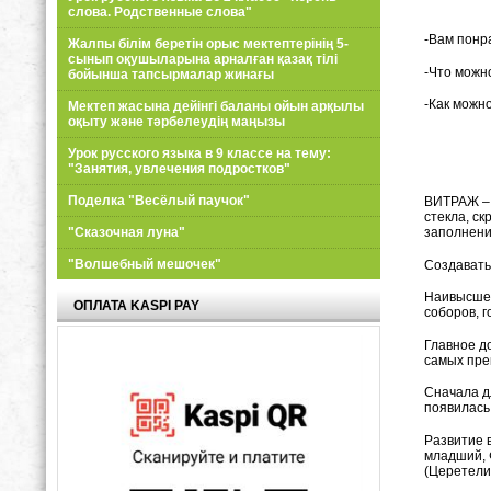
слова. Родственные слова"
-Вам понр
Жалпы білім беретін орыс мектептерінің 5-
сынып оқушыларына арналған қазақ тілі
-Что можно
бойынша тапсырмалар жинағы
-Как можн
Мектеп жасына дейінгі баланы ойын арқылы
оқыту және тәрбелеудің маңызы
Урок русского языка в 9 классе на тему:
"Занятия, увлечения подростков"
Поделка "Весёлый паучок"
ВИТРАЖ – 
стекла, с
"Сказочная луна"
заполнени
"Волшебный мешочек"
Создавать
Наивысшег
ОПЛАТА KASPI PAY
соборов, 
Главное д
самых пре
Сначала д
появилась
Развитие 
младший, 
(Церетели