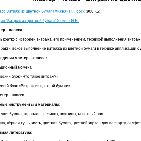
асс Витраж из цветной бумаги Хижняк Н.Н.docx
(908 КБ)
ия "Витраж из цветной бумаги" Хижняк Н.Н.
ер – класса:
ь кратко с историей витража, его применением, техникой выполнения витража
практическое выполнение витража из цветной бумаги в технике аппликации с 
едения мастер – класса:
ационный момент.
ческий блок «Что такое витраж?»
еский блок «Витраж из цветной бумаги»
стер – класса.
мые инструменты и материалы:
елая бумага, карандаш, резинка, ножницы, макетный нож,
нка, чёрная тушь. кисть, цветная бумага, цветной картон для паспарту, салф
емая литература: