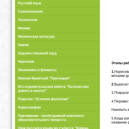
Русский язык
Самопознание
Технология
Физика
Физическая культура
Химия
Художественный труд
Черчение
Этапы ра
Экономика и финансы
1.
Нарисова
мозаики д
Иванов-Крамской "Прелюдия"
2
.Вырезат
Исследовательская работа "Безопасная
дорога в школу!"
3.Покраси
Поделка "Осенняя фантазия"
4.Перевес
Хореография
Наклеить 
Оценивание - необходимый компонент
5.Когда р
образовательного процесса
название 
Урок русского языка во 2 классе "Корень