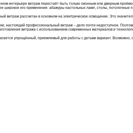
нном интерьере витраж перестаёт быть только оконным или дверным проёмом
ее широкое его применение: абажуры настольных ламп, столы, потолочные 
ый витраж рассчитан в основном на электрическое освещение. Это значите
ию, настоящий профессиональный витраж – дело почти недоступное. Поэтом
зготовления витража с использованием современных материалов и технологи
агается упрощённый, приемлемый для работы с детьми вариант. Возможно, он