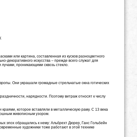
К
асками или картина, составленная из кусков разноцветного
но-декоративного искусства – прежде всего служат для
 лучами, проникающими сквозь стекло.
Европы. Они украшали громадные стрельчатые окна готических
праздничности, нарядности. Поэтому витраж относят к числу
краями, которое вставляли в металлическую раму. С 13 века
плошным живописным узором.
ных эпох обращались к нему: Альбрехт Дюрер, Ганс Гольбейн
современные художники тоже работают в этой технике