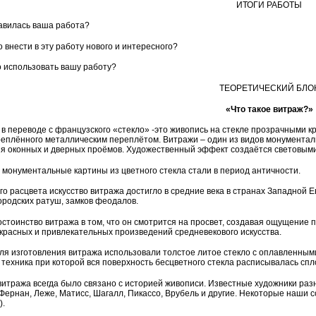
ИТОГИ РАБОТЫ
авилась ваша работа?
 внести в эту работу нового и интересного?
о использовать вашу работу?
ТЕОРЕТИЧЕСКИЙ БЛО
«Что такое витраж?»
в переводе с французского «стекло» -это живопись на стекле прозрачными кр
креплённого металлическим переплётом. Витражи – один из видов монументаль
я оконных и дверных проёмов. Художественный эффект создаётся световыми
 монументальные картины из цветного стекла стали в период античности.
о расцвета искусство витража достигло в средние века в странах Западной 
городских ратуш, замков феодалов.
остоинство витража в том, что он смотрится на просвет, создавая ощущение 
красных и привлекательных произведений средневекового искусства.
ля изготовления витража использовали толстое литое стекло с оплавленными 
 техника при которой вся поверхность бесцветного стекла расписывалась с
витража всегда было связано с историей живописи. Известные художники раз
Фернан, Леже, Матисс, Шагалл, Пикассо, Врубель и другие. Некоторые наши 
).