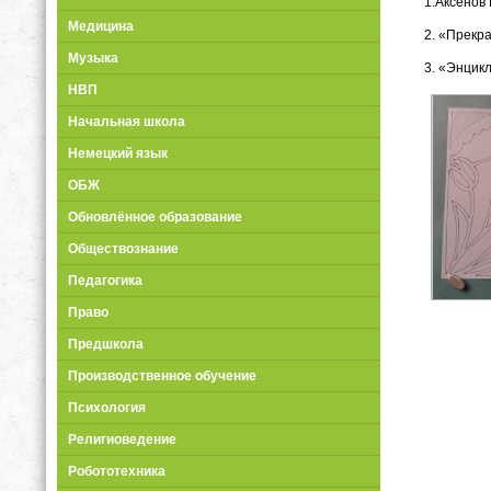
1.Аксёнов 
Медицина
2. «Прекра
Музыка
3. «Энцик
НВП
Начальная школа
Немецкий язык
ОБЖ
Обновлённое образование
Обществознание
Педагогика
Право
Предшкола
Производственное обучение
Психология
Религиоведение
Робототехника