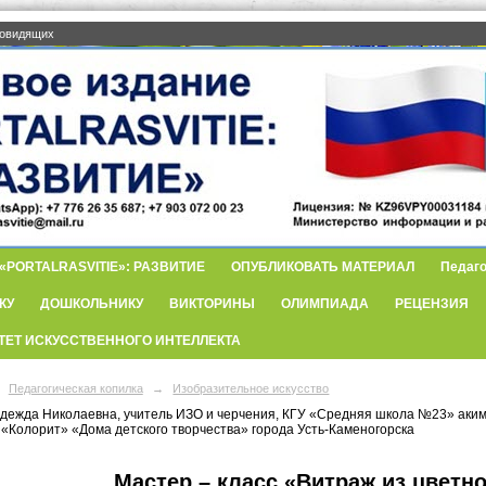
бовидящих
PORTALRASVITIE»: РАЗВИТИЕ
ОПУБЛИКОВАТЬ МАТЕРИАЛ
Педаго
КУ
ДОШКОЛЬНИКУ
ВИКТОРИНЫ
ОЛИМПИАДА
РЕЦЕНЗИЯ
ТЕТ ИСКУССТВЕННОГО ИНТЕЛЛЕКТА
Педагогическая копилка
→
Изобразительное искусство
дежда Николаевна, учитель ИЗО и черчения, КГУ «Средняя школа №23» акима
 «Колорит» «Дома детского творчества» города Усть-Каменогорска
Мастер – класс «Витраж из цветн