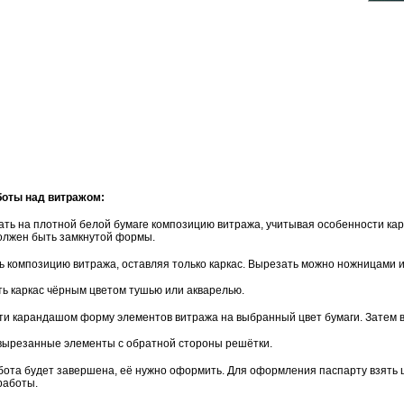
боты над витражом:
ть на плотной белой бумаге композицию витража, учитывая особенности карка
олжен быть замкнутой формы.
ь композицию витража, оставляя только каркас. Вырезать можно ножницами 
ть каркас чёрным цветом тушью или акварелью.
ти карандашом форму элементов витража на выбранный цвет бумаги. Затем вы
вырезанные элементы с обратной стороны решётки.
абота будет завершена, её нужно оформить. Для оформления паспарту взять ц
работы.