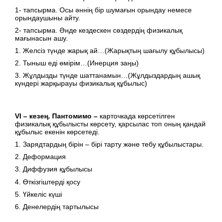
1- тапсырма. Осы әннің бір шумағын орындау немесе
орындаушыны айту.
2- тапсырма. Әнде кездескен сөздердің физикалық
мағынасын ашу.
1. Желсіз түнде жарық ай…(Жарықтың шағылу құбылысы)
2. Тыныш еді өмірім…(Инерция заңы)
3. Жұлдызды түнде шаттанамын…(Жұлдыздардың ашық
күндері жарқырауы физикалық құбылыс)
VІ – кезең. Пантомимо –
карточкада көрсетілген
физикалық құбылысты көрсету, қарсылас топ оның қандай
құбылыс екенін көрсетеді.
1. Зарядтардың бірін – бірі тарту және тебу құбылыстары.
2. Деформация
3. Диффузия құбылысы
4. Өткізгіштерді қосу
5. Үйкеліс күші
6. Денелердің тартылысы