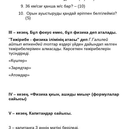
36 км/сағ қанша м/с бар? – (10)
Орын ауыстыруды қандай әріппен белгілейміз?
(S)
ІІІ – кезең. Бұл фокус емес, бұл физика деп аталады.
“
Тәжірибе - физика ілімінің атасы” деп
Г.Галилей
айтып өткендей т
оптар өздері үйден дайындап келген
тәжірибелерімен алмасады. Көрсеткен тәжірибелерін
түсіндіреді.
«Күштер»
«Зарядтар»
«Атомдар»
ІV – кезең. «Физика қиын, ашиды миың» (формулалар
сайысы)
V – кезең. Капитандар сайысы.
3 – капитанға 3 әннің мәтіні беріледі.