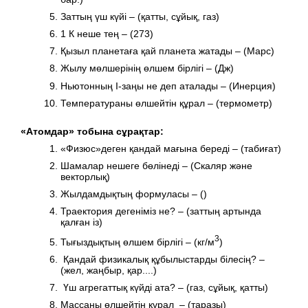
Заттың үш күйі – (қатты, сұйық, газ)
1 К неше тең – (273)
Қызыл планетаға қай планета жатады – (Марс)
Жылу мөлшерінің өлшем бірлігі – (Дж)
Ньютонның І-заңы не деп аталады – (Инерция)
Температураны өлшейтін құрал – (термометр)
«Атомдар» тобына сұрақтар:
«Физюс»деген қандай мағына береді – (табиғат)
Шамалар нешеге бөлінеді – (Скаляр және
векторлық)
Жылдамдықтың формуласы – ()
Траектория дегеніміз не? – (заттың артында
қалған із)
3
Тығыздықтың өлшем бірлігі – (кг/м
)
Қандай физикалық құбылыстарды білесің? –
(жел, жаңбыр, қар....)
Үш агрегаттық күйді ата? – (газ, сұйық, қатты)
Массаны өлшейтін құрал – (таразы)