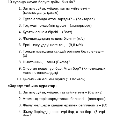
10 сұраққа жауап беруге дайынбыз ба?
Заттың сұйық күйден, қатты күйге өтуі –
(кристалдану, қатаю)
Тұтас алғанда атом заряды? – (бейтарап)
Тоқ күшін өлшейтін құрал – (ампермерт)
Қуатты өлшем бірлігі – (Ватт)
Жылдамдықтың өлшем бірлігі– (м/с)
Еркін түсу үдеуі неге тең – (9,8 м/с)
Толқын ұзындығы қандай әріппен белгіленеді –
(λ)
Ньютонның ІІ заңы (F=ma)?
Энергия неше түрі бар. Атап бер? (Кинетикалық
және потенциалдық)
Қысымның өлшем бірлігі (1 Паскаль)
«Заряд» тобына сұрақтар:
Заттың сұйық күйден, газ күйіне өтуі – (булану)
Атомның теріс зарядталған бөлшегі – (электрон)
Жылу мөлшерін қандай әріппен белгілейміз – (Q)
Жылу берілудің неше түрі бар, атап бер– (3 түрі
бар.)