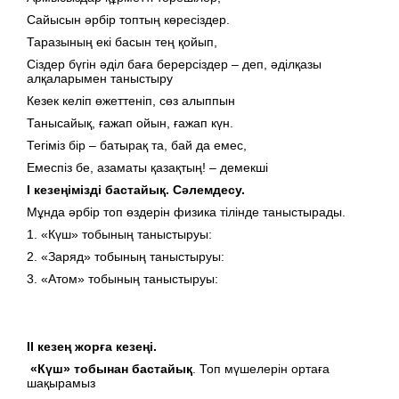
Сайысын әрбір топтың көресіздер.
Таразының екі басын тең қойып,
Сіздер бүгін әділ баға берерсіздер – деп, әділқазы
алқаларымен таныстыру
Кезек келіп өжеттеніп, сөз алыппын
Танысайық, ғажап ойын, ғажап күн.
Тегіміз бір – батырақ та, бай да емес,
Емеспіз бе, азаматы қазақтың! – демекші
І кезеңімізді бастайық.
Сәлемдесу.
Мұнда әрбір топ өздерін физика тілінде таныстырады.
1. «Күш» тобының таныстыруы:
2. «Заряд» тобының таныстыруы:
3. «Атом» тобының таныстыруы:
ІІ кезең жорға кезеңі.
«Күш» тобынан бастайық
. Топ мүшелерін ортаға
шақырамыз