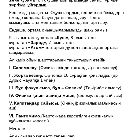
жүргізуді ұйғардық.
Кешіміздің мақсаты: Оқушылардың теориялық білімдерін
өмірде қолдана білуін дағдылдандыру. Пәнге
қызығушылығы мен таным белсенділігін арттыру.
Ендеше, ортаға ойыншыларымызды шақырамыз.
9- сыныптан құралған
«Күш»,
8- сыныптан
құралған
«Заряд»,
7- сыныптан
құралған
«Атом»
топтарын ду қол шапалақтап ортаға
шақырамыз.
Ал қазір ойын шарттарымен таныстырып өтейін.
І. Сәлемдесу.
(Физика тілінде топтардың сәлемдесуі)
ІІ. Жорға кезеңі.
Әр топқа 10 сұрақтан қойылады. (әр
дұрыс жауапқа 1 ұпай)
ІІІ. Бұл фокус емес, бұл – Физика!
(Тәжірибе алмасу)
ІV. Физика қиын, ашиды миың.
(формулалар сайысы)
V
. Капитандар сайысы.
(Әннің физикалық мағынасын
аш)
VI
. Пантомимо
.(Карточкада көрсетілген физикалық
құбылысты көрсет..)
Мұғалім:
Армысыздар құрметті төрешілер,