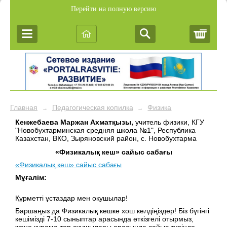
Перейти на полную версию
Корз
Главная
Педагогическая копилка
Физика
→
→
Кенжебаева Маржан Ахматқызы,
учитель физики, КГУ
"Новобухтарминская средняя школа №1", Республика
Казахстан, ВКО, Зыряновский район, с. Новобухтарма
«Физикалық кеш» сайыс сабағы
«Физикалық кеш» сайыс сабағы
Мұғалім:
Құрметті ұстаздар мен оқушылар!
Баршаңыз да Физикалық кешке хош келдіңіздер! Біз бүгінгі
кешімізді 7-10 сыныптар арасында өткізгелі отырмыз,
және құрама топ оқушылары арасында сайыс түрінде