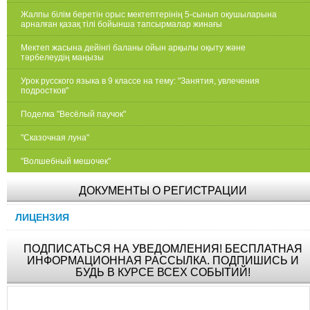
Жалпы білім беретін орыс мектептерінің 5-сынып оқушыларына
арналған қазақ тілі бойынша тапсырмалар жинағы
Мектеп жасына дейінгі баланы ойын арқылы оқыту және
тәрбелеудің маңызы
Урок русского языка в 9 классе на тему: "Занятия, увлечения
подростков"
Поделка "Весёлый паучок"
"Сказочная луна"
"Волшебный мешочек"
ДОКУМЕНТЫ О РЕГИСТРАЦИИ
ЛИЦЕНЗИЯ
ПОДПИСАТЬСЯ НА УВЕДОМЛЕНИЯ! БЕСПЛАТНАЯ
ИНФОРМАЦИОННАЯ РАССЫЛКА. ПОДПИШИСЬ И
БУДЬ В КУРСЕ ВСЕХ СОБЫТИЙ!