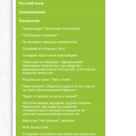
Русский язык
Самопознание
Технология
Презентация "Проектная технология"
"Объёмные снежинки"
По мотивам народных орнаментов
Топиарий из атласных лент
Топиарий «Цветочная композиция»
«Фантазии из макарон». «Декоративно –
прикладное творчество, как средство
формирования самостоятельной, эстетически -
развитой личности»
Рисунок на ткани " Мать степи"
План-конспект открытого урока в 9 «б» классе
по теме «Цельнокроеный фартук»
"Букет от разной нечисти и хворей"
«Использование народных художественных
промыслов, как средство развития
познавательного интереса учащихся на
занятиях внеурочной деятельности»
Шкатулка "Настроение", квиллинг
Флаг Казахстана
Стендовая система в пространстве школьного