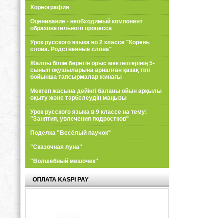
Хореография
Оценивание - необходимый компонент
образовательного процесса
Урок русского языка во 2 классе "Корень
слова. Родственные слова"
Жалпы білім беретін орыс мектептерінің 5-
сынып оқушыларына арналған қазақ тілі
бойынша тапсырмалар жинағы
Мектеп жасына дейінгі баланы ойын арқылы
оқыту және тәрбелеудің маңызы
Урок русского языка в 9 классе на тему:
"Занятия, увлечения подростков"
Поделка "Весёлый паучок"
"Сказочная луна"
"Волшебный мешочек"
ОПЛАТА KASPI PAY