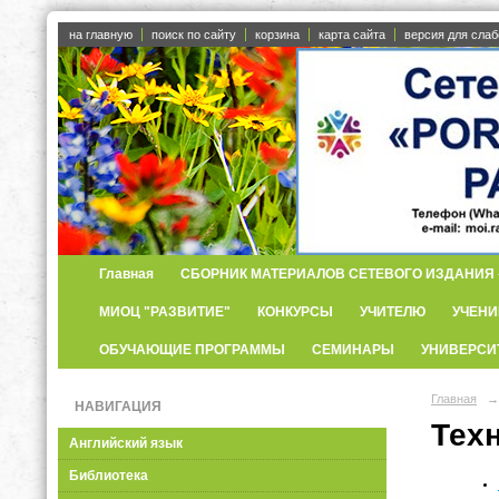
на главную
поиск по сайту
корзина
карта сайта
версия для сла
Главная
СБОРНИК МАТЕРИАЛОВ СЕТЕВОГО ИЗДАНИЯ «
МИОЦ "РАЗВИТИЕ"
КОНКУРСЫ
УЧИТЕЛЮ
УЧЕНИ
ОБУЧАЮЩИЕ ПРОГРАММЫ
СЕМИНАРЫ
УНИВЕРСИ
Главная
→
НАВИГАЦИЯ
Тех
Английский язык
Библиотека