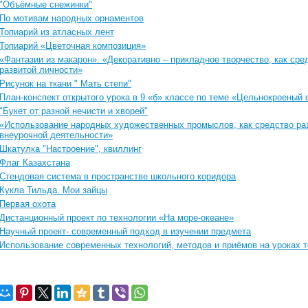
"Объёмные снежинки"
По мотивам народных орнаментов
Топиарий из атласных лент
Топиарий «Цветочная композиция»
«Фантазии из макарон». «Декоративно – прикладное творчество, как ср
развитой личности»
Рисунок на ткани " Мать степи"
План-конспект открытого урока в 9 «б» классе по теме «Цельнокроеный
"Букет от разной нечисти и хворей"
«Использование народных художественных промыслов, как средство раз
внеурочной деятельности»
Шкатулка "Настроение", квиллинг
Флаг Казахстана
Стендовая система в пространстве школьного коридора
Кукла Тильда. Мои зайцы
Первая охота
Дистанционный проект по технологии «На море-океане»
Научный проект- современный подход в изучении предмета
Использование современных технологий, методов и приёмов на уроках т