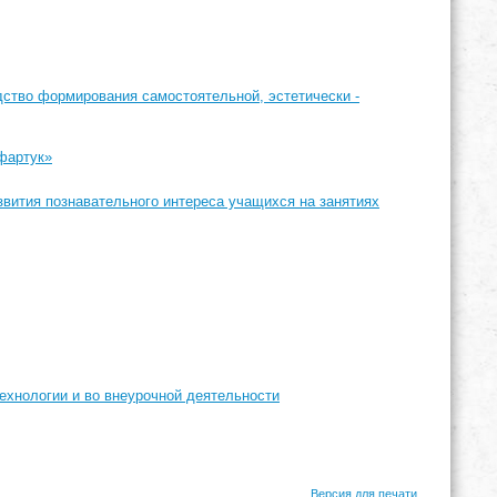
едство формирования самостоятельной, эстетически -
 фартук»
вития познавательного интереса учащихся на занятиях
ехнологии и во внеурочной деятельности
Версия для печати