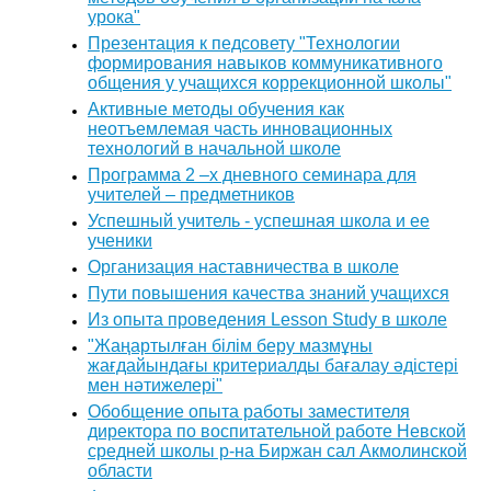
урока"
Презентация к педсовету "Технологии
формирования навыков коммуникативного
общения у учащихся коррекционной школы"
Активные методы обучения как
неотъемлемая часть инновационных
технологий в начальной школе
Программа 2 –х дневного семинара для
учителей – предметников
Успешный учитель - успешная школа и ее
ученики
Организация наставничества в школе
Пути повышения качества знаний учащихся
Из опыта проведения Lesson Study в школе
"Жаңартылған білім беру мазмұны
жағдайындағы критериалды бағалау әдістері
мен нәтижелері"
Обобщение опыта работы заместителя
директора по воспитательной работе Невской
средней школы р-на Биржан сал Акмолинской
области