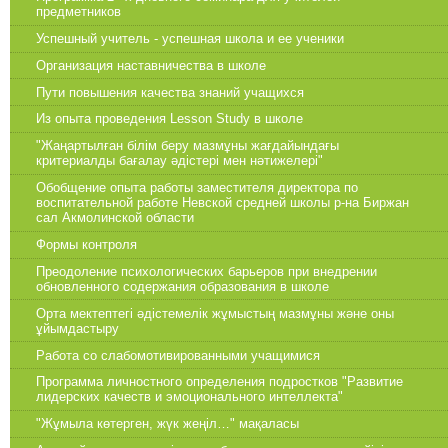
предметников
Успешный учитель - успешная школа и ее ученики
Организация наставничества в школе
Пути повышения качества знаний учащихся
Из опыта проведения Lesson Study в школе
"Жаңартылған білім беру мазмұны жағдайындағы
критериалды бағалау әдістері мен нәтижелері"
Обобщение опыта работы заместителя директора по
воспитательной работе Невской средней школы р-на Биржан
сал Акмолинской области
Формы контроля
Преодоление психологических барьеров при внедрении
обновленного содержания образования в школе
Орта мектептегі әдістемелік жұмыстың мазмұны және оны
ұйымдастыру
Работа со слабомотивированными учащимися
Программа личностного определения подростков "Развитие
лидерских качеств и эмоционального интеллекта"
"Жұмыла көтерген, жүк жеңіл…" мақаласы