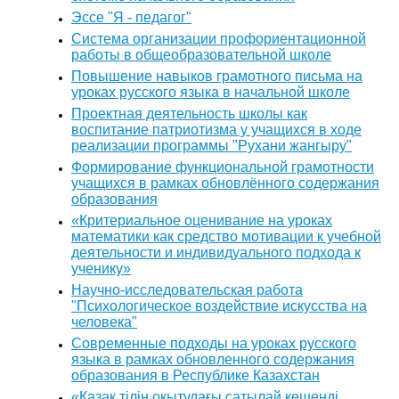
Эссе "Я - педагог"
Система организации профориентационной
работы в общеобразовательной школе
Повышение навыков грамотного письма на
уроках русского языка в начальной школе
Проектная деятельность школы как
воспитание патриотизма у учащихся в ходе
реализации программы "Рухани жангыру"
Формирование функциональной грамотности
учащихся в рамках обновлённого содержания
образования
«Критериальное оценивание на уроках
математики как средство мотивации к учебной
деятельности и индивидуального подхода к
ученику»
Научно-исследовательская работа
"Психологическое воздействие искусства на
человека"
Современные подходы на уроках русского
языка в рамках обновленного содержания
образования в Республике Казахстан
«Қазақ тілін оқытудағы сатылай кешенді