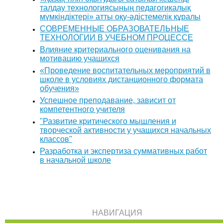
талдау технологиясының педагогикалық
мүмкіндіктері» атты оқу-әдістемелік құралы
СОВРЕМЕННЫЕ ОБРАЗОВАТЕЛЬНЫЕ
ТЕХНОЛОГИИ В УЧЕБНОМ ПРОЦЕССЕ
Влияние критериального оценивания на
мотивацию учащихся
«Проведение воспитательных мероприятий в
школе в условиях дистанционного формата
обучения»
Успешное преподавание, зависит от
компетентного учителя
"Развитие критического мышления и
творческой активности у учащихся начальных
классов"
Разработка и экспертиза суммативных работ
в начальной школе
НАВИГАЦИЯ