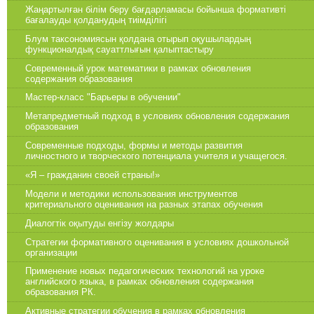
Жаңартылған білім беру бағдарламасы бойынша формативті
бағалауды қолданудың тиімділігі
Блум таксономиясын қолдана отырып оқушылардың
функционалдық сауаттлығын қалыптастыру
Современный урок математики в рамках обновления
содержания образования
Мастер-класс "Барьеры в обучении"
Метапредметный подход в условиях обновления содержания
образования
Современные подходы, формы и методы развития
личностного и творческого потенциала учителя и учащегося.
«Я – гражданин своей страны!»
Модели и методики использования инструментов
критериального оценивания на разных этапах обучения
Диалогтік оқытуды енгізу жолдары
Стратегии формативного оценивания в условиях дошкольной
организации
Применение новых педагогических технологий на уроке
английского языка, в рамках обновления содержания
образования РК.
Активные стратегии обучения в рамках обновления