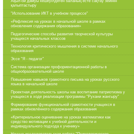
Ақыл-ой дамуы кешеуілдеген баланың есте сақтау зейінін
қалыптастыру
"Использование ИКТ в учебном процессе"
«Рефлексия на уроках в начальной школе в рамках
обновления содержания образования»
Педагогические способы развития творческой культуры
учащихся начальных классов
Технология критического мышления в системе начального
образования
Эссе "Я - педагог"
Система организации профориентационной работы в
общеобразовательной школе
Повышение навыков грамотного письма на уроках русского
языка в начальной школе
Проектная деятельность школы как воспитание патриотизма у
учащихся в ходе реализации программы "Рухани жангыру"
Формирование функциональной грамотности учащихся в
рамках обновлённого содержания образования
«Критериальное оценивание на уроках математики как
средство мотивации к учебной деятельности и
индивидуального подхода к ученику»
Научно-исследовательская работа "Психологическое