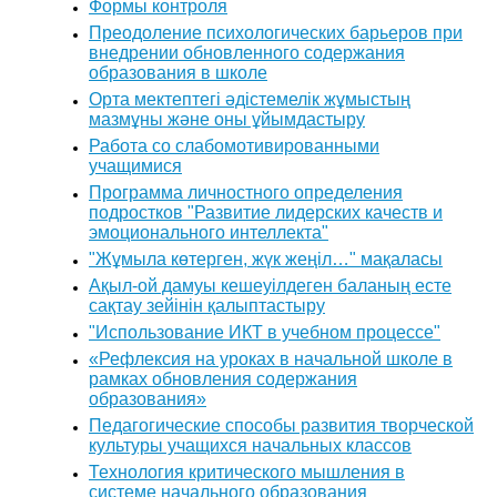
Формы контроля
Преодоление психологических барьеров при
внедрении обновленного содержания
образования в школе
Орта мектептегі әдістемелік жұмыстың
мазмұны және оны ұйымдастыру
Работа со слабомотивированными
учащимися
Программа личностного определения
подростков "Развитие лидерских качеств и
эмоционального интеллекта"
"Жұмыла көтерген, жүк жеңіл…" мақаласы
Ақыл-ой дамуы кешеуілдеген баланың есте
сақтау зейінін қалыптастыру
"Использование ИКТ в учебном процессе"
«Рефлексия на уроках в начальной школе в
рамках обновления содержания
образования»
Педагогические способы развития творческой
культуры учащихся начальных классов
Технология критического мышления в
системе начального образования