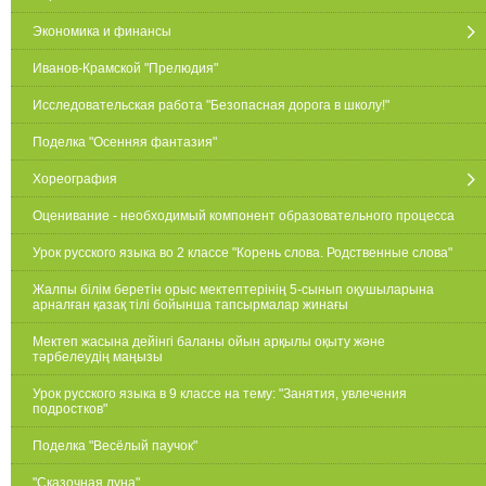
Экономика и финансы
Иванов-Крамской "Прелюдия"
Исследовательская работа "Безопасная дорога в школу!"
Поделка "Осенняя фантазия"
Хореография
Оценивание - необходимый компонент образовательного процесса
Урок русского языка во 2 классе "Корень слова. Родственные слова"
Жалпы білім беретін орыс мектептерінің 5-сынып оқушыларына
арналған қазақ тілі бойынша тапсырмалар жинағы
Мектеп жасына дейінгі баланы ойын арқылы оқыту және
тәрбелеудің маңызы
Урок русского языка в 9 классе на тему: "Занятия, увлечения
подростков"
Поделка "Весёлый паучок"
"Сказочная луна"