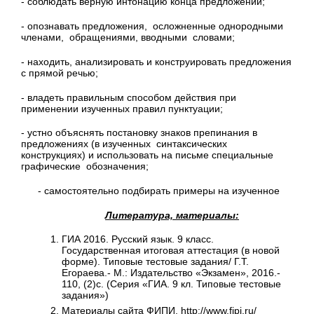
- соблюдать верную интонацию конца предложений;
- опознавать предложения, осложненные однородными
членами, обращениями, вводными словами;
- находить, анализировать и конструировать предложения
с прямой речью;
- владеть правильным способом действия при
применении изученных правил пунктуации;
- устно объяснять постановку знаков препинания в
предложениях (в изученных синтаксических
конструкциях) и использовать на письме специальные
графические обозначения;
- самостоятельно подбирать примеры на изученное
Литература, материалы:
ГИА 2016. Русский язык. 9 класс.
Государственная итоговая аттестация (в новой
форме). Типовые тестовые задания/ Г.Т.
Егораева.- М.: Издательство «Экзамен», 2016.-
110, (2)с. (Серия «ГИА. 9 кл. Типовые тестовые
задания»)
Материалы сайта ФИПИ. http://www.fipi.ru/