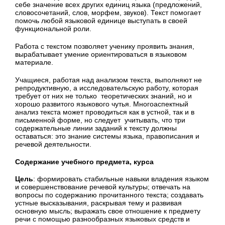
себе значение всех других единиц языка (предложений,
словосочетаний, слов, морфем, звуков). Текст помогает
помочь любой языковой единице выступать в своей
функциональной роли.
Работа с текстом позволяет ученику проявить знания,
вырабатывает умение ориентироваться в языковом
материале.
Учащиеся, работая над анализом текста, выполняют не
репродуктивную, а исследовательскую работу, которая
требует от них не только теоретических знаний, но и
хорошо развитого языкового чутья. Многоаспектный
анализ текста может проводиться как в устной, так и в
письменной форме, но следует учитывать, что три
содержательные линии заданий к тексту должны
оставаться: это знание системы языка, правописания и
речевой деятельности.
Содержание учебного предмета, курса
Цель
: формировать стабильные навыки владения языком
и совершенствование речевой культуры; отвечать на
вопросы по содержанию прочитанного текста; создавать
устные высказывания, раскрывая тему и развивая
основную мысль; выражать свое отношение к предмету
речи с помощью разнообразных языковых средств и