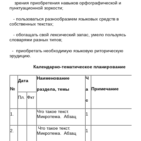
зрения приобретения навыков орфографической и
пунктуационной зоркости;
- пользоваться разнообразием языковых средств в
собственных текстах;
- обогащать свой лексический запас, умело пользуясь
словарями разных типов;
- приобретать необходимую языковую риторическую
эрудицию.
Календарно-тематическое планирование
Наименование
Ч
Дата
№
Примечание
раздела, темы
а
Пл.
Фкт
с
Что такое текст.
1.
1
Микротема. Абзац
Что такое текст.
2.
1
Микротема. Абзац