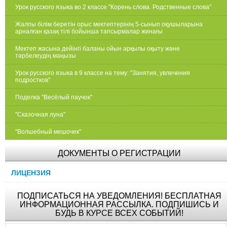
Урок русского языка во 2 классе "Корень слова. Родственные слова"
Жалпы білім беретін орыс мектептерінің 5-сынып оқушыларына
арналған қазақ тілі бойынша тапсырмалар жинағы
Мектеп жасына дейінгі баланы ойын арқылы оқыту және
тәрбелеудің маңызы
Урок русского языка в 9 классе на тему: "Занятия, увлечения
подростков"
Поделка "Весёлый паучок"
"Сказочная луна"
"Волшебный мешочек"
ДОКУМЕНТЫ О РЕГИСТРАЦИИ
ЛИЦЕНЗИЯ
ПОДПИСАТЬСЯ НА УВЕДОМЛЕНИЯ! БЕСПЛАТНАЯ
ИНФОРМАЦИОННАЯ РАССЫЛКА. ПОДПИШИСЬ И
БУДЬ В КУРСЕ ВСЕХ СОБЫТИЙ!