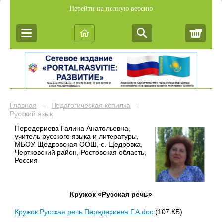
Перейти на полную версию
Корз
Главная
Педагогическая копилка
→
→
Русский язык
Передериева Галина Анатольевна,
учитель русского языка и литературы,
МБОУ Щедровская ООШ, с. Щедровка,
Чертковский район, Ростовская область,
Россия
Кружок «Русская речь»
Кружок Русская речь Передериева Г.А.doc
(107 КБ)