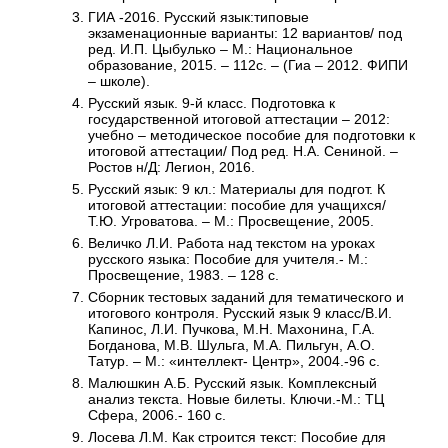
ГИА -2016. Русский язык:типовые
экзаменационные варианты: 12 вариантов/ под
ред. И.П. Цыбулько – М.: Национальное
образование, 2015. – 112с. – (Гиа – 2012. ФИПИ
– школе).
Русский язык. 9-й класс. Подготовка к
государственной итоговой аттестации – 2012:
учебно – методическое пособие для подготовки к
итоговой аттестации/ Под ред. Н.А. Сениной. –
Ростов н/Д: Легион, 2016.
Русский язык: 9 кл.: Материалы для подгот. К
итоговой аттестации: пособие для учащихся/
Т.Ю. Угроватова. – М.: Просвещение, 2005.
Величко Л.И. Работа над текстом на уроках
русского языка: Пособие для учителя.- М.:
Просвещение, 1983. – 128 с.
Сборник тестовых заданий для тематического и
итогового контроля. Русский язык 9 класс/В.И.
Капинос, Л.И. Пучкова, М.Н. Махонина, Г.А.
Богданова, М.В. Шульга, М.А. Пильгун, А.О.
Татур. – М.: «интеллект- Центр», 2004.-96 с.
Малюшкин А.Б. Русский язык. Комплексный
анализ текста. Новые билеты. Ключи.-М.: ТЦ
Сфера, 2006.- 160 с.
Лосева Л.М. Как строится текст: Пособие для