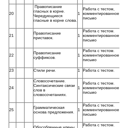
Правописание
Работа с тестом,
гласных в корне.
20
1
комментированное
Чередующиеся
письмо
гласные в корне слова.
Работа с тестом.
Правописание
21
1
комментированное
приставок.
письмо
Работа с тестом.
Правописание
22
1
комментированное
суффиксов.
письмо
23
Стили речи.
1
Работа с тестом.
Словосочетание.
Работа с тестом.
Синтаксические связи
24
1
комментированное
слов в
письмо
словосочетаниях.
Работа с тестом.
Грамматическая
25
1
комментированное
основа предложения.
письмо
Работа с тестом.
Обособленные члены