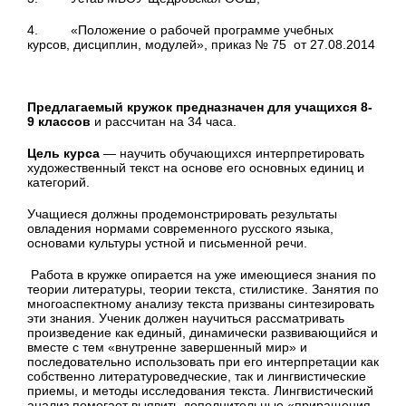
4. «Положение о рабочей программе учебных
курсов, дисциплин, модулей», приказ № 75 от 27.08.2014
Предлагаемый кружок предназначен для учащихся 8-
9 классов
и рассчитан на 34 часа.
Цель курса
— научить обучающихся интерпретировать
художественный текст на основе его основных единиц и
категорий.
Учащиеся должны продемонстрировать результаты
овладения нормами современного русского языка,
основами культуры устной и письменной речи.
Работа в кружке опирается на уже имеющиеся знания по
теории литературы, теории текста, стилистике. Занятия по
многоаспектному анализу текста призваны синтезировать
эти знания. Ученик должен научиться рассматривать
произведение как единый, динамически развивающийся и
вместе с тем «внутренне завершенный мир» и
последовательно использовать при его интерпретации как
собственно литературоведческие, так и лингвистические
приемы, и методы исследования текста. Лингвистический
анализ помогает выявить дополнительные «приращения