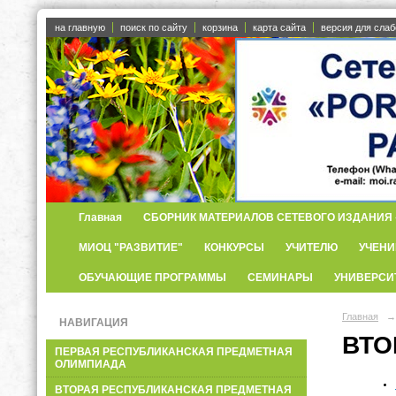
на главную
поиск по сайту
корзина
карта сайта
версия для сла
Главная
СБОРНИК МАТЕРИАЛОВ СЕТЕВОГО ИЗДАНИЯ «
МИОЦ "РАЗВИТИЕ"
КОНКУРСЫ
УЧИТЕЛЮ
УЧЕНИ
ОБУЧАЮЩИЕ ПРОГРАММЫ
СЕМИНАРЫ
УНИВЕРСИ
Главная
→
НАВИГАЦИЯ
ВТО
ПЕРВАЯ РЕСПУБЛИКАНСКАЯ ПРЕДМЕТНАЯ
ОЛИМПИАДА
ВТОРАЯ РЕСПУБЛИКАНСКАЯ ПРЕДМЕТНАЯ