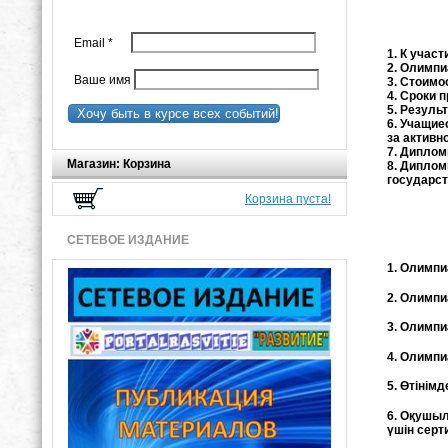
Email
*
1. К учас
2. Олимп
Ваше имя
3. Стоимо
4. Сроки 
5. Резуль
Хочу быть в курсе всех событий!
6. Учащие
за активн
7. Диплом
Магазин: Корзина
8. Диплом
государст
Корзина пуста!
СЕТЕВОЕ ИЗДАНИЕ
1. Олимпи
2. Олимпи
3. Олимпи
4. Олимпи
5. Өтінім
6. Оқушыл
үшін сер