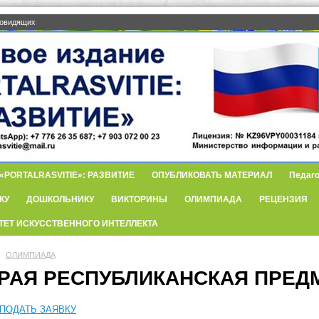
бовидящих
PORTALRASVITIE»: РАЗВИТИЕ
ОПУБЛИКОВАТЬ МАТЕРИАЛ
Педаго
КУ
ДОШКОЛЬНИКУ
ВИКТОРИНЫ
ОЛИМПИАДА
РЕЦЕНЗИЯ
ТЕТ ИСКУССТВЕННОГО ИНТЕЛЛЕКТА
ОЛИМПИАДА
РАЯ РЕСПУБЛИКАНСКАЯ ПРЕД
ПОДАТЬ ЗАЯВКУ