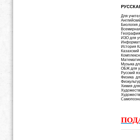
РУССКА
Для учите
Английски
Биология 
Всемирная
География
ИЗО для у
Информат
История К
Казахский
Комплексн
Математик
Музыка дл
ОБЖ для 
Русский я
Физика дл
Физкульту
Химия для
Художеств
Художеств
Самопозн
ПОД