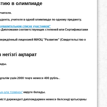
стию в олимпиаде
учителя.
студента, учителя в одной олимпиаде по одному предмету.
едварительном списке участников"
ся Дипломами соответствующих степеней или Сертификатами
тверждённый лицензией МИОЦ "Развитие" (Свидетельство о
негізгі ақпарат
лады.
ғалім үшін 2000 теңге немесе 400 рубль .
-ала тізімінен"
көруге болады.
иісті дәрежедегі дипломдармен немесе белсенді қатысқаны