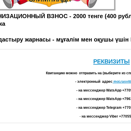
ИЗАЦИОННЫЙ ВЗНОС - 2000 тенге (400 рубле
ка
астыру жарнасы - мұғалім мен оқушы үшін Бі
РЕКВИЗИТЫ
Квитанцию можно отправить на (выберите из сп
- электронный адрес
moi.rasvit
- на мессенджер WatsApp +77
- на мессенджер WatsApp +79
- на мессенджер Telegram +77
-
на мессенджер Viber +7705