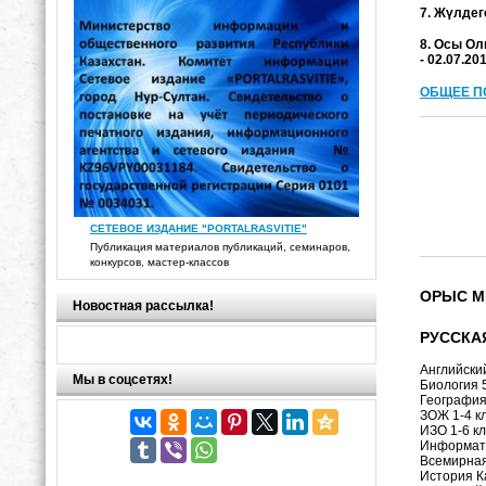
7. Жүлдег
8. Осы Ол
- 02.07.2
ОБЩЕЕ П
СЕТЕВОЕ ИЗДАНИЕ "PORTALRASVITIE"
Публикация материалов публикаций, семинаров,
конкурсов, мастер-классов
ОРЫС М
Новостная рассылка!
РУССКА
Английски
Мы в соцсетях!
Биология 
География
ЗОЖ 1-4 к
ИЗО 1-6 к
Информати
Всемирная
История К