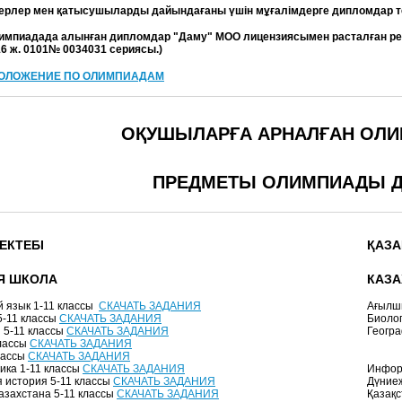
ерлер мен қатысушыларды дайындағаны үшін мұғалімдерге дипломдар тег
импиадада алынған дипломдар "Даму" МОО лицензиясымен расталған респ
016 ж. 0101№ 0034031 сериясы.)
ОЛОЖЕНИЕ ПО ОЛИМПИАДАМ
ОҚУШЫЛАРҒА АРНАЛҒАН ОЛИ
ПРЕДМЕТЫ ОЛИМПИАДЫ Д
ЕКТЕБІ
ҚАЗА
Я ШКОЛА
КАЗА
й язык 1-11 классы
СКАЧАТЬ ЗАДАНИЯ
Ағылшы
5-11 классы
СКАЧАТЬ ЗАДАНИЯ
Биоло
 5-11 классы
СКАЧАТЬ ЗАДАНИЯ
Геогр
лассы
СКАЧАТЬ ЗАДАНИЯ
лассы
СКАЧАТЬ ЗАДАНИЯ
ка 1-11 классы
СКАЧАТЬ ЗАДАНИЯ
Инфор
 история 5-11 классы
СКАЧАТЬ ЗАДАНИЯ
Дүниеж
азахстана 5-11 классы
СКАЧАТЬ ЗАДАНИЯ
Қазақс