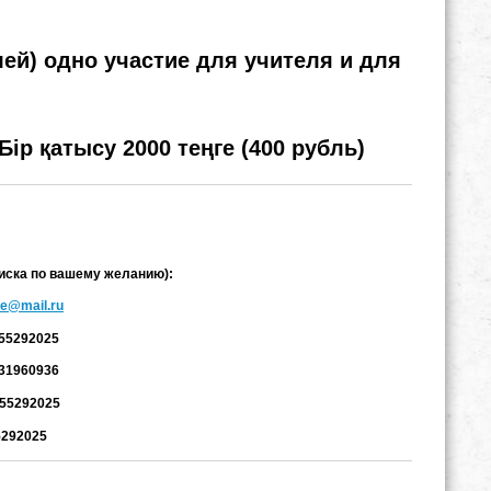
й) одно участие для учителя и для
р қатысу 2000 теңге (400 рубль)
иска по вашему желанию):
ie@mail.ru
055292025
631960936
055292025
5292025