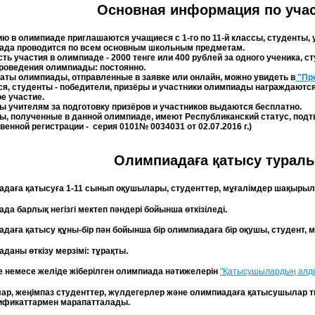
Основная информация по уча
тию в олимпиаде приглашаются учащиеся с 1-го по 11-й классы, студенты, 
иада проводится по всем основным школьным предметам.
сть участия в олимпиаде - 2000 тенге или 400 рублей за одного ученика, 
проведения олимпиады: постоянно.
таты олимпиады, отправленные в заявке или онлайн, можно увидеть в
"Пр
ся, студенты - победители, призёры и участники олимпиады награждают
ое участие.
ы учителям за подготовку призёров и участников выдаются бесплатно.
ы, полученные в данной олимпиаде, имеют Республиканский статус, под
венной регистрации - серия 0101№ 0034031 от 02.07.2016 г.)
Олимпиадаға қатысу туралы 
адаға қатысуға 1-11 сынып оқушылары, студенттер, мұғалімдер шақыры
ада барлық негізгі мектеп пәндері бойынша өткізіледі.
адаға қатысу құны-бір пән бойынша бір олимпиадаға бір оқушы, студент, мұ
аданы өткізу мерзімі: тұрақты.
де немесе желіде жіберілген олимпиада нәтижелерін
"Қатысушылардың алдын
ар, жеңімпаз студенттер, жүлдегерлер және олимпиадаға қатысушылар т
тификаттармен марапатталады.