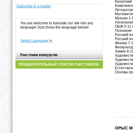
Казахский
Комплексн
Subscribe in a reader
Литератур
Математик
Музыка 1-
Начальная
You are welcome to translate our site into any
ОБЖ 5-11 
language! Just chose the language below!
Познание 
Русский я
Русский я
Select Language
▼
Физика 7-
Физкульту
Химия 8-1
Участники конкурсов:
Художеств
Художеств
Художеств
ПРЕДВАРИТЕЛЬНЫЙ СПИСОК УЧАСТНИКОВ
Естествоз
Основы пр
ОРЫС М