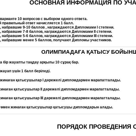
ОСНОВНАЯ ИНФОРМАЦИЯ ПО УЧ
варианте 10 вопросов с выбором одного ответа.
 правильный ответ начисляется 1 балл.
, набравшие 9-10 баллов , награждаются Дипломами I степени.
, набравшие 7-8 баллов, награждаются Дипломами II степени.
, набравшие 5-6 баллов, награждаются Дипломами III степени.
, набравшие менее 5 баллов, получают Дипломы участников.
ОЛИМПИАДАҒА ҚАТЫСУ БОЙЫНША
а бір жауапты таңдау арқылы 10 сұрақ бар.
жауап үшін 1 балл беріледі.
 жинаған қатысушылар I дәрежелі дипломдармен марапатталады.
жинаған қатысушылар II дәрежелі дипломдармен марапатталады.
жинаған қатысушылар III дәрежелі дипломдармен марапатталады.
 төмен жинаған қатысушылар қатысушы дипломдарын алады.
ПОРЯДОК ПРОВЕДЕНИЯ