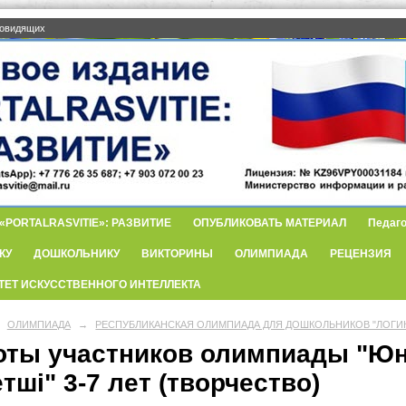
бовидящих
PORTALRASVITIE»: РАЗВИТИЕ
ОПУБЛИКОВАТЬ МАТЕРИАЛ
Педаго
КУ
ДОШКОЛЬНИКУ
ВИКТОРИНЫ
ОЛИМПИАДА
РЕЦЕНЗИЯ
ТЕТ ИСКУССТВЕННОГО ИНТЕЛЛЕКТА
ОЛИМПИАДА
→
РЕСПУБЛИКАНСКАЯ ОЛИМПИАДА ДЛЯ ДОШКОЛЬНИКОВ "ЛОГИК
оты участников олимпиады "Юн
тші" 3-7 лет (творчество)