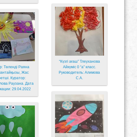
“Күзгі ағаш” Тлеуханова
р: Төленді Раяна
Айкүміс 0 “а” класс.
антайқызы, Жас
Руководитель: Алимова
ретші. Куратор:
С.А.
лова Раузана. Дата
кации: 29.04.2022