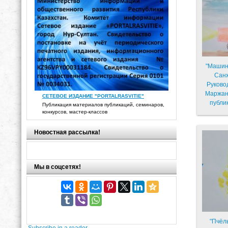
"Машин
Сан
Руково
Маржан
СЕТЕВОЕ ИЗДАНИЕ "PORTALRASVITIE"
публи
Публикация материалов публикаций, семинаров,
конкурсов, мастер-классов
Новостная рассылка!
Мы в соцсетях!
"Пчёл
Subscribe in a reader