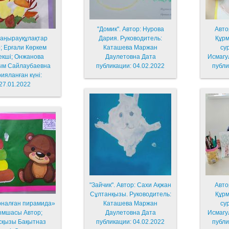
"Домик". Автор: Нурова
Авто
 саңырауқұлақтар
Дария. Руководитель:
Құрм
; Ерғали Көркем
Каташева Маржан
су
 Онжанова
Даулетовна Дата
Исмагу
ым Сайлаубаевна
публикации: 04.02.2022
публи
ияланған күні:
27.01.2022
"Зайчик". Автор: Сахи Ақжан
Авто
Сұлтанқызы. Руководитель:
Құрм
рналған пирамида»
Каташева Маржан
су
ымшасы Автор;
Даулетовна Дата
Исмагу
сқызы Бақытназ
публикации: 04.02.2022
публи