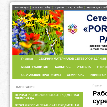
на главную
поиск по сайту
корзина
карта сайта
версия для сла
Главная
СБОРНИК МАТЕРИАЛОВ СЕТЕВОГО ИЗДАНИЯ «
МИОЦ "РАЗВИТИЕ"
КОНКУРСЫ
УЧИТЕЛЮ
УЧЕНИ
ОБУЧАЮЩИЕ ПРОГРАММЫ
СЕМИНАРЫ
УНИВЕРСИ
Главная
→
НАВИГАЦИЯ
Раб
ПЕРВАЯ РЕСПУБЛИКАНСКАЯ ПРЕДМЕТНАЯ
ОЛИМПИАДА
суре
ВТОРАЯ РЕСПУБЛИКАНСКАЯ ПРЕДМЕТНАЯ