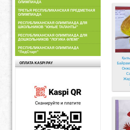
ОЛИМПИАДА
ТРЕТЬЯ РЕСПУБЛИКАНСКАЯ ПРЕДМЕТНАЯ
ОЛИМПИАДА
РЕСПУБЛИКАНСКАЯ ОЛИМПИАДА ДЛЯ
ШКОЛЬНИКОВ "ЮНЫЕ ТАЛАНТЫ"
РЕСПУБЛИКАНСКАЯ ОЛИМПИАДА ДЛЯ
ДОШКОЛЬНИКОВ "ЛОГИКА ӘЛЕМІ"
РЕСПУБЛИКАНСКАЯ ОЛИМПИАДА
"ПедСтарт"
Қызы
ОПЛАТА KASPI PAY
Байрам Аль
Онж
С
Жар