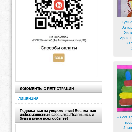
Күзгі
Автор
Жетекші;
Арайл
Жар
ДОКУМЕНТЫ О РЕГИСТРАЦИИ
ЛИЦЕНЗИЯ
Подписаться на уведомления! Бесплатная
информационная рассылка. Подпишись и
«Аюға а
будь в курсе всех событий!
қос
Илья