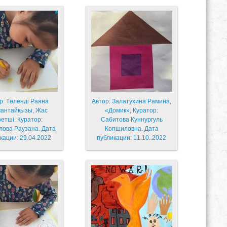
р: Төленді Раяна
Автор: Залатухина Рамина,
антайқызы, Жас
«Домик», Куратор:
ретші. Куратор:
Сабитова Куннургуль
лова Раузана. Дата
Копшиловна. Дата
кации: 29.04.2022
публикации: 11.10..2022