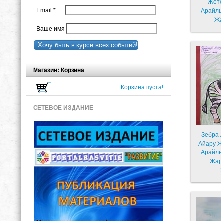
Жетекші;
Email
*
Арайл
Жа
Ваше имя
Хочу быть в курсе всех событий!
Магазин: Корзина
Корзина пуста!
СЕТЕВОЕ ИЗДАНИЕ
Зебра 
Айару Жетекші; Онжанова
Арайл
Жар