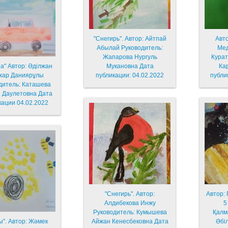
"Снегирь". Автор: Айтпай
Авт
Абылай Руководитель:
Медина,
Жапарова Нургуль
Курат
а" Автор: Әділжан
Мукановна Дата
Ка
жар Даниярұлы
публикации: 04.02.2022
публи
дитель: Каташева
 Даулетовна Дата
кации 04.02.2022
"Снегирь". Автор:
Автор:
Алдибекова Инжу
5 л
Руководитель: Кумышева
Қалм
ы". Автор: Жәмек
Айжан Кенесбековна Дата
Әбі