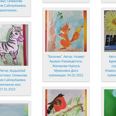
 Онжанова
ым Сайлаубаевна
рияланған...
"Белочка". Автор: Азамат
Авто
Аружан Руководитель:
Құрм
Жапарова Нургуль
су
Автор; Қыдырбай
Мукановна Дата
Исмагу
публикации: 04.02.2022
публи
ым Сайлаубаевна
ияланған күні:
27.01.2022