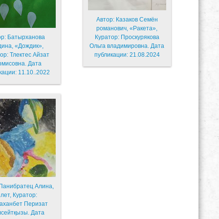
Автор: Казаков Семён
романович, «Ракета»,
ор: Батырханова
Куратор: Проскурякова
 «Дождик»,
Ольга владимировна. Дата
ор: Тлектес Айзат
публикации: 21.08.2024
рмисовна. Дата
кации: 11.10..2022
 Панибратец Алина,
ет, Куратор:
аханбет Перизат
лсейтқызы. Дата