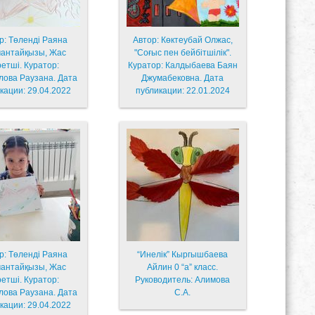
р: Төленді Раяна
Автор: Көктеубай Олжас,
антайқызы, Жас
"Соғыс пен бейбітшілік".
ретші. Куратор:
Куратор: Калдыбаева Баян
лова Раузана. Дата
Джумабековна. Дата
кации: 29.04.2022
публикации: 22.01.2024
р: Төленді Раяна
“Инелік” Кыргышбаева
антайқызы, Жас
Айлин 0 “а” класс.
ретші. Куратор:
Руководитель: Алимова
лова Раузана. Дата
С.А.
кации: 29.04.2022