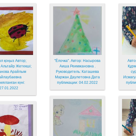
л қоңыз Автор;
"Ёлочка". Автор: Насырова
Авто
тайр Жетекші;
Аиша Реимжановна .
Құрм
анова Арайлым
Руководитель: Каташева
су
айлаубаевна
Маржан Даулетовна Дата
Исмагу
ияланған күні:
публикации: 04.02.2022
публи
27.01.2022