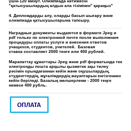
үшін-120 минут. Олимпиада нәтижесін
"қатысушылардың алдын ала тізімінен" қараңыз"
4. Дипломдарды алу, оларды басып шығару және
олимпиада қатысушыларына тапсыру.
Наградные документы выдаются в формате Jpeg и
pdf только по электронной почте после выполнения
процедуры оплаты услуги и внесения ответов
учащихся, студентов, учителей. Базовая
ставка составляет 2000 тенге или 400 рублей.
Марапаттау құжаттары Jpeg және pdf форматында тек
электронды пошта арқылы қызметке ақы төлеу
рәсімін орындағаннан кейін және оқушылардың,
студенттердің, мұғалімдердің жауаптарын енгізгеннен
кейін беріледі. Базалық мөлшерлеме - 2000 теңге
немесе 400 рубль.