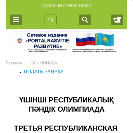
Перейти на полную версию
Корз
Главная
ОЛИМПИАДА
→
ПОДАТЬ ЗАЯВКУ
ҮШІНШІ РЕСПУБЛИКАЛЫҚ
ПӘНДІК ОЛИМПИАДА
ТРЕТЬЯ РЕСПУБЛИКАНСКАЯ