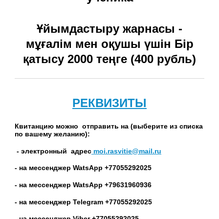
Ұйымдастыру жарнасы -
мұғалім мен оқушы үшін Бір
қатысу 2000 теңге (400 рубль)
РЕКВИЗИТЫ
Квитанцию можно отправить на (выберите из списка
по вашему желанию):
- электронный адрес
moi.rasvitie@mail.ru
- на мессенджер WatsApp +77055292025
- на мессенджер WatsApp +79631960936
- на мессенджер Telegram +77055292025
-
на мессенджер Viber +77055292025