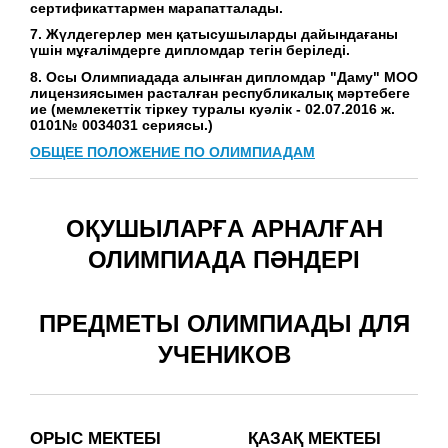
сертификаттармен марапатталады.
7. Жүлдегерлер мен қатысушыларды дайындағаны
үшін мұғалімдерге дипломдар тегін беріледі.
8. Осы Олимпиадада алынған дипломдар "Даму" МОО
лицензиясымен расталған республикалық мәртебеге
ие (мемлекеттік тіркеу туралы куәлік - 02.07.2016 ж.
0101№ 0034031 сериясы.)
ОБЩЕЕ ПОЛОЖЕНИЕ ПО ОЛИМПИАДАМ
ОҚУШЫЛАРҒА АРНАЛҒАН
ОЛИМПИАДА ПӘНДЕРІ
ПРЕДМЕТЫ ОЛИМПИАДЫ ДЛЯ
УЧЕНИКОВ
ОРЫС МЕКТЕБІ
ҚАЗАҚ МЕКТЕБІ