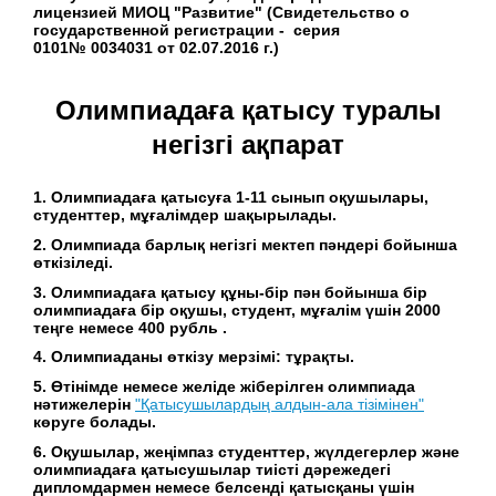
лицензией МИОЦ "Развитие" (Свидетельство о
государственной регистрации - серия
0101№ 0034031 от 02.07.2016 г.)
Олимпиадаға қатысу туралы
негізгі ақпарат
1. Олимпиадаға қатысуға 1-11 сынып оқушылары,
студенттер, мұғалімдер шақырылады.
2. Олимпиада барлық негізгі мектеп пәндері бойынша
өткізіледі.
3. Олимпиадаға қатысу құны-бір пән бойынша бір
олимпиадаға бір оқушы, студент, мұғалім үшін 2000
теңге немесе 400 рубль .
4. Олимпиаданы өткізу мерзімі: тұрақты.
5. Өтінімде немесе желіде жіберілген олимпиада
нәтижелерін
"Қатысушылардың алдын-ала тізімінен"
көруге болады.
6. Оқушылар, жеңімпаз студенттер, жүлдегерлер және
олимпиадаға қатысушылар тиісті дәрежедегі
дипломдармен немесе белсенді қатысқаны үшін