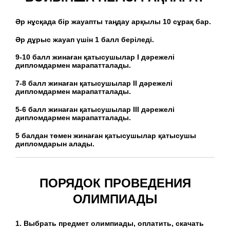
Әр нұсқада бір жауапты таңдау арқылы 10 сұрақ бар.
Әр дұрыс жауап үшін 1 балл беріледі.
9-10 балл жинаған қатысушылар I дәрежелі
дипломдармен марапатталады.
7-8 балл жинаған қатысушылар II дәрежелі
дипломдармен марапатталады.
5-6 балл жинаған қатысушылар III дәрежелі
дипломдармен марапатталады.
5 балдан төмен жинаған қатысушылар қатысушы
дипломдарын алады.
ПОРЯДОК ПРОВЕДЕНИЯ
ОЛИМПИАДЫ
1. Выбрать предмет олимпиады, оплатить, скачать