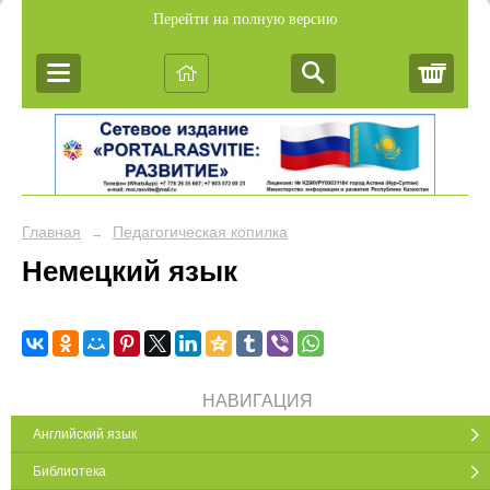
Перейти на полную версию
Корз
Главная
Педагогическая копилка
→
Немецкий язык
НАВИГАЦИЯ
Английский язык
Библиотека