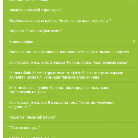
Иванов-Крамской "Прелюдия"
Исследовательская работа "Безопасная дорога в школу!"
Поделка "Осенняя фантазия"
Хореография
Оценивание - необходимый компонент образовательного процесса
Урок русского языка во 2 классе "Корень слова. Родственные слова"
Жалпы білім беретін орыс мектептерінің 5-сынып оқушыларына
арналған қазақ тілі бойынша тапсырмалар жинағы
Мектеп жасына дейінгі баланы ойын арқылы оқыту және
тәрбелеудің маңызы
Урок русского языка в 9 классе на тему: "Занятия, увлечения
подростков"
Поделка "Весёлый паучок"
"Сказочная луна"