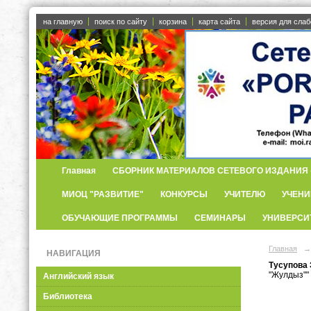
на главную
поиск по сайту
корзина
карта сайта
версия для сла
Главная
СБОРНИК МАТЕРИАЛОВ СЕТЕВОГО ИЗДАНИЯ «
МИОЦ "РАЗВИТИЕ"
КОНКУРСЫ
УЧИТЕЛЮ
УЧЕНИ
ОБУЧАЮЩИЕ ПРОГРАММЫ
СЕМИНАРЫ
УНИВЕРСИ
Главная
→
НАВИГАЦИЯ
Тусупова
"Жулдыз"" 
Английский язык
Библиотека