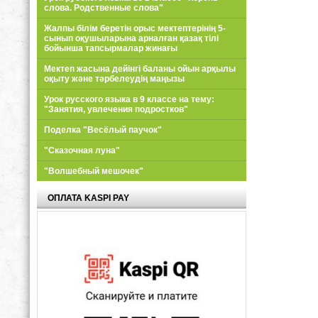
слова. Родственные слова"
Жалпы білім беретін орыс мектептерінің 5-
сынып оқушыларына арналған қазақ тілі
бойынша тапсырмалар жинағы
Мектеп жасына дейінгі баланы ойын арқылы
оқыту және тәрбелеудің маңызы
Урок русского языка в 9 классе на тему:
"Занятия, увлечения подростков"
Поделка "Весёлый паучок"
"Сказочная луна"
"Волшебный мешочек"
ОПЛАТА KASPI PAY