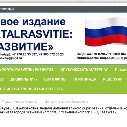
бовидящих
PORTALRASVITIE»: РАЗВИТИЕ
ОПУБЛИКОВАТЬ МАТЕРИАЛ
Педаго
КУ
ДОШКОЛЬНИКУ
ВИКТОРИНЫ
ОЛИМПИАДА
РЕЦЕНЗИЯ
ТЕТ ИСКУССТВЕННОГО ИНТЕЛЛЕКТА
Педагогическая копилка
→
Дополнительное образование
 Зауреш Шарипбековна,
педагог дополнительного образования, отделение хо
акимата города Усть-Каменогорска, г. Усть-Каменогорск, ВКО, Казахстан