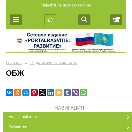
Перейти на полную версию
Корз
Главная
Педагогическая копилка
→
ОБЖ
НАВИГАЦИЯ
Английский язык
Библиотека