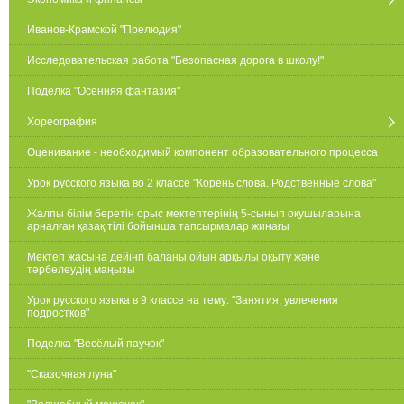
Иванов-Крамской "Прелюдия"
Исследовательская работа "Безопасная дорога в школу!"
Поделка "Осенняя фантазия"
Хореография
Оценивание - необходимый компонент образовательного процесса
Урок русского языка во 2 классе "Корень слова. Родственные слова"
Жалпы білім беретін орыс мектептерінің 5-сынып оқушыларына
арналған қазақ тілі бойынша тапсырмалар жинағы
Мектеп жасына дейінгі баланы ойын арқылы оқыту және
тәрбелеудің маңызы
Урок русского языка в 9 классе на тему: "Занятия, увлечения
подростков"
Поделка "Весёлый паучок"
"Сказочная луна"