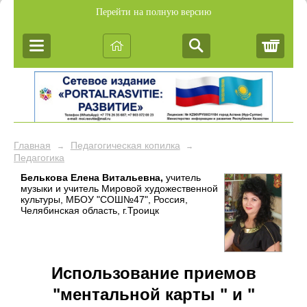
Перейти на полную версию
Корз
Главная
Педагогическая копилка
→
→
Педагогика
Белькова Елена Витальевна,
учитель
музыки и учитель Мировой художественной
культуры, МБОУ "СОШ№47", Россия,
Челябинская область, г.Троицк
Использование приемов
"ментальной карты " и "