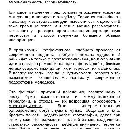
эмоциональность, ассоциативность.
Клиповое мышление предполагает упрощение усвоения
материала, игнорируя его глубину. Теряется способность
к анализу и выстраиванию длинных логических цепочек. В
тоже время клиповое мышление можно рассматривать
как защитную реакцию организма на информационную
перегрузку и способ получения большего объема
информации.
В организации эффективного учебного процесса от
современного педагога требуется немало мудрости. И
речь идёт не только о профессионализме, но и об умении
идти в ногу со временем, находить формы работ, близкие
логике современных детей, их интересам, их мышлению.
В последние годы все чаще культурологи говорят о так
называемом «клиповом мышлении» у современных
подростков и молодежи.
Это феномен, присущий поколению, воспитанному в
эпоху бума компьютерных и коммуникационных
технологий, а отсюда — их возросшая способность к
многозадачности.
Дети интернет-поколения
одновременно могут слушать музыку, общаться в чате,
бродить по сети, редактировать фотографии, делая при
этом уроки. Но, разумеется, платой за многозадачность
становятся рассеянность, дефицит внимания, теряется
способность к анализу и выстраиванию длинных