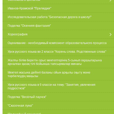
Иванов-Крамской "Прелюдия"
Исследовательская работа "Безопасная дорога в школу!"
Поделка "Осенняя фантазия"
Хореография
Оценивание - необходимый компонент образовательного процесса
Урок русского языка во 2 классе "Корень слова. Родственные слова"
Жалпы білім беретін орыс мектептерінің 5-сынып оқушыларына
арналған қазақ тілі бойынша тапсырмалар жинағы
Мектеп жасына дейінгі баланы ойын арқылы оқыту және
тәрбелеудің маңызы
Урок русского языка в 9 классе на тему: "Занятия, увлечения
подростков"
Поделка "Весёлый паучок"
"Сказочная луна"