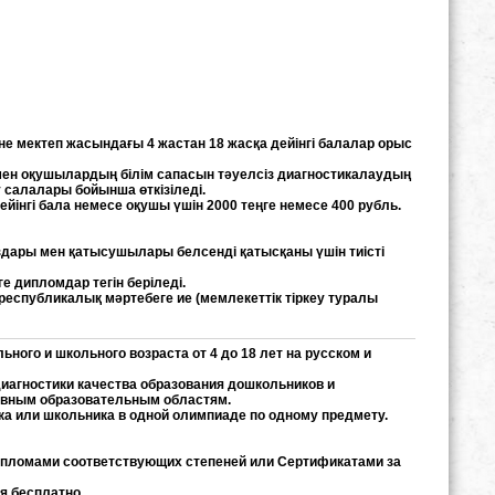
е мектеп жасындағы 4 жастан 18 жасқа дейінгі балалар орыс
 мен оқушылардың білім сапасын тәуелсіз диагностикалаудың
 салалары бойынша өткізіледі.
йінгі бала немесе оқушы үшін 2000 теңге немесе 400 рубль.
здары мен қатысушылары белсенді қатысқаны үшін тиісті
 дипломдар тегін беріледі.
еспубликалық мәртебеге ие (мемлекеттік тіркеу туралы
ого и школьного возраста от 4 до 18 лет на русском и
диагностики качества образования дошкольников и
новным образовательным областям.
ика или школьника в одной олимпиаде по одному предмету.
Дипломами соответствующих степеней или Сертификатами за
я бесплатно.