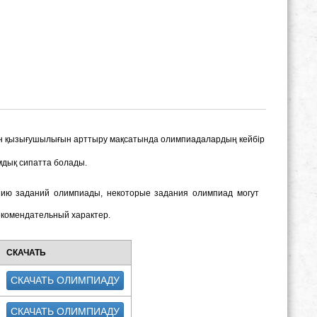
н қызығушылығын арттыру мақсатында олимпиадалардың кейбір
дық сипатта болады.
нию заданий олимпиады, некоторые задания олимпиад могут
екомендательный характер.
СКАЧАТЬ
СКАЧАТЬ ОЛИМПИАДУ
СКАЧАТЬ ОЛИМПИАДУ