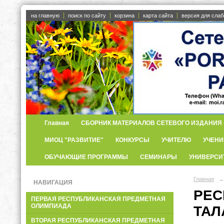
на главную
поиск по сайту
корзина
карта сайта
версия для сла
Главная
СБОРНИК МАТЕРИАЛОВ СЕТЕВОГО ИЗДАНИЯ «
МИОЦ "РАЗВИТИЕ"
КОНКУРСЫ
УЧИТЕЛЮ
УЧЕНИ
ОБУЧАЮЩИЕ ПРОГРАММЫ
СЕМИНАРЫ
УНИВЕРСИ
Главная
→
НАВИГАЦИЯ
РЕС
ПЕРВАЯ РЕСПУБЛИКАНСКАЯ ПРЕДМЕТНАЯ
ОЛИМПИАДА
ТАЛ
ВТОРАЯ РЕСПУБЛИКАНСКАЯ ПРЕДМЕТНАЯ