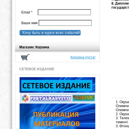
8. Диплом
государст
Email
*
Ваше имя
Хочу быть в курсе всех событий!
Магазин: Корзина
Корзина пуста!
СЕТЕВОЕ ИЗДАНИЕ
1. Оқу
Олимпи
Олимпиа
2. Оқуш
3. Төле
төменгі
3. Өтін