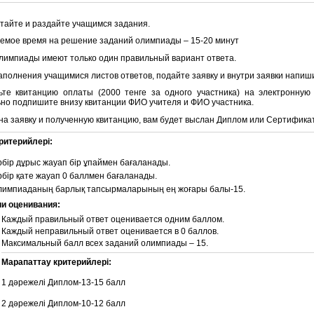
атайте и раздайте учащимся задания.
емое время на решение заданий олимпиады – 15-20 минут
лимпиады имеют только один правильный вариант ответа.
аполнения учащимися листов ответов, подайте заявку и внутри заявки напиши
ьте квитанцию оплаты (2000 тенге за одного участника) на электронну
но подпишите внизу квитанции ФИО учителя и ФИО участника.
 на заявку и полученную квитанцию, вам будет выслан Диплом или Сертификат
ритерийлері:
бір дұрыс жауап бір ұпаймен бағаланады.
бір қате жауап 0 баллмен бағаланады.
лимпиаданың барлық тапсырмаларының ең жоғары балы-15.
ии оценивания:
Каждый правильный ответ оценивается одним баллом.
Каждый неправильный ответ оценивается в 0 баллов.
Максимальный балл всех заданий олимпиады – 15.
Марапаттау критерийлері:
1 дәрежелі Диплом-13-15 балл
2 дәрежелі Диплом-10-12 балл