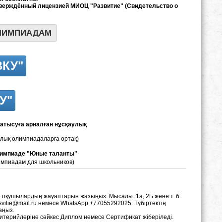
тверждённый лицензией МИОЦ "Развитие" (Свидетельство о
ЛИМПИАДАМ
ВКУ"
У"
атысуға арналған нұсқаулық
рлық олимпиадаларға ортақ)
олимпиаде "Юные таланты"
импиадам для школьников)
де оқушылардың жауаптарын жазыңыз. Мысалы: 1а, 2Б және т. б.
asvitie@mail.ru немесе WhatsApp +77055292025. Түбіртектің
аңыз.
 критерийлеріне сәйкес Диплом немесе Сертификат жіберіледі.