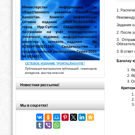
1. Распеч
Рекоменду
Задания о
2. После з
3. Отправ
Обязатель
3. В ответ
Бағалау к
СЕТЕВОЕ ИЗДАНИЕ "PORTALRASVITIE"
Публикация материалов публикаций, семинаров,
Әр
конкурсов, мастер-классов
Әр
О
Новостная рассылка!
Критер
Мы в соцсетях!