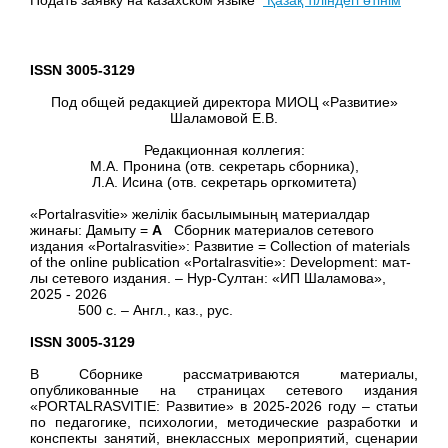
Подать заявку на казахском языке
Қазақ тіліндегі өтінім
ISSN
3005-3129
Под общей редакцией директора МИОЦ «Развитие»
Шаламовой Е.В.
Редакционная коллегия:
М.А. Пронина (отв. секретарь сборника),
Л.А. Исина (отв. секретарь оргкомитета)
«Portalrasvitie» желілік басылымының материалдар
жинағы: Дамыту =
А
Сборник материалов сетевого
издания «Portalrasvitie»: Развитие = Collection of materials
of the online publication «Portalrasvitie»: Development: мат-
лы сетевого издания. – Нур-Султан: «ИП Шаламова»,
2025 - 2026
500 с. – Англ., каз., рус.
ISSN
3005-3129
В Сборнике рассматриваются материалы,
опубликованные на страницах сетевого издания
«PORTALRASVITIE: Развитие» в 2025-2026 году – статьи
по педагогике, психологии, методические разработки и
конспекты занятий, внеклассных мероприятий, сценарии