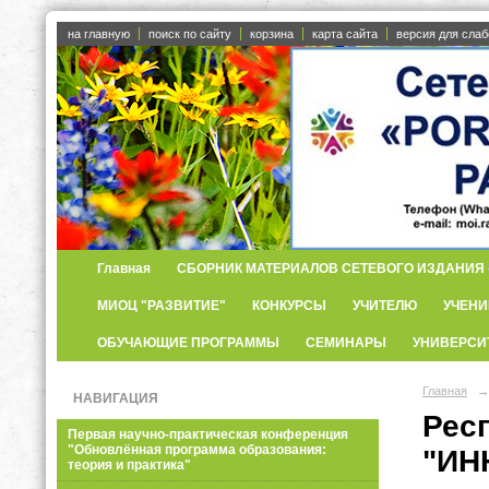
на главную
поиск по сайту
корзина
карта сайта
версия для сла
Главная
СБОРНИК МАТЕРИАЛОВ СЕТЕВОГО ИЗДАНИЯ «
МИОЦ "РАЗВИТИЕ"
КОНКУРСЫ
УЧИТЕЛЮ
УЧЕНИ
ОБУЧАЮЩИЕ ПРОГРАММЫ
СЕМИНАРЫ
УНИВЕРСИ
Главная
→
НАВИГАЦИЯ
Рес
Первая научно-практическая конференция
"Обновлённая программа образования:
"ИН
теория и практика"