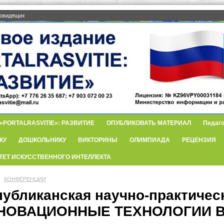
бовидящих
PORTALRASVITIE»: РАЗВИТИЕ
ОПУБЛИКОВАТЬ МАТЕРИАЛ
Педаго
КУ
ДОШКОЛЬНИКУ
ВИКТОРИНЫ
ОЛИМПИАДА
РЕЦЕНЗИЯ
ТЕТ ИСКУССТВЕННОГО ИНТЕЛЛЕКТА
КОНФЕРЕНЦИИ
публиканская научно-практичес
НОВАЦИОННЫЕ ТЕХНОЛОГИИ В