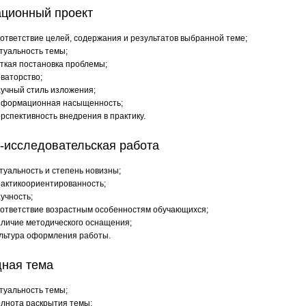
ционный проект
ответствие целей, содержания и результатов выбранной теме;
туальность темы;
ткая постановка проблемы;
ваторство;
учный стиль изложения;
нформационная насыщенность;
рспективность внедрения в практику.
-исследовательская работа
туальность и степень новизны;
актикоориентированность;
учность;
ответствие возрастным особенностям обучающихся;
личие методического оснащения;
льтура оформления работы.
ная тема
туальность темы;
лнота раскрытия темы;