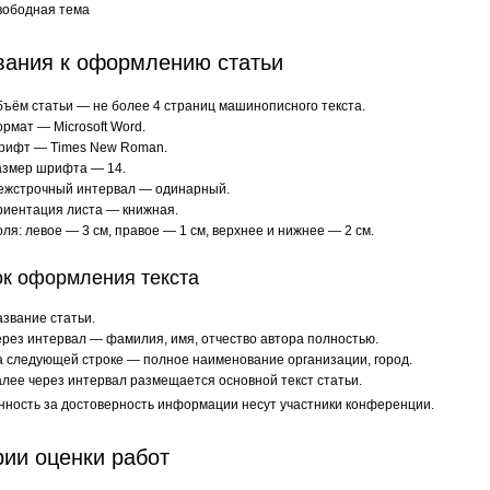
вободная тема
вания к оформлению статьи
ъём статьи — не более 4 страниц машинописного текста.
рмат — Microsoft Word.
рифт — Times New Roman.
азмер шрифта — 14.
ежстрочный интервал — одинарный.
риентация листа — книжная.
ля: левое — 3 см, правое — 1 см, верхнее и нижнее — 2 см.
к оформления текста
звание статьи.
рез интервал — фамилия, имя, отчество автора полностью.
 следующей строке — полное наименование организации, город.
лее через интервал размещается основной текст статьи.
нность за достоверность информации несут участники конференции.
рии оценки работ