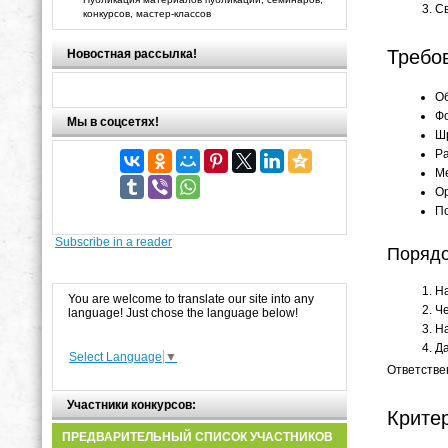
С
конкурсов, мастер-классов
Требо
Новостная рассылка!
Об
Фо
Мы в соцсетях!
Ш
Р
М
О
По
Subscribe in a reader
Порядо
На
You are welcome to translate our site into any
Че
language! Just chose the language below!
На
Да
Select Language
▼
Ответстве
Участники конкурсов:
Крите
ПРЕДВАРИТЕЛЬНЫЙ СПИСОК УЧАСТНИКОВ