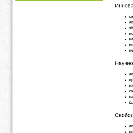
Иннова
со
ак
чё
но
на
и
пе
Научно
ак
пр
на
со
на
ку
Свобод
ак
по