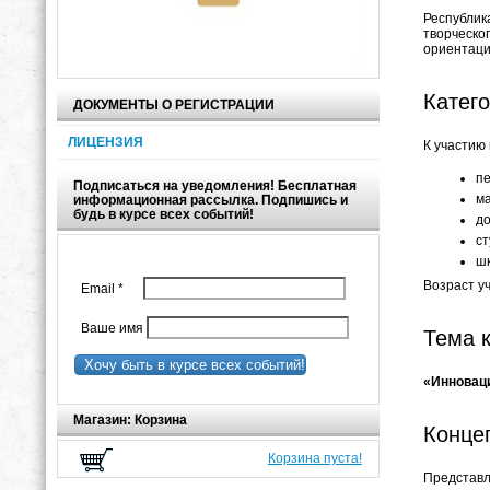
Республик
творческо
ориентаци
Катего
ДОКУМЕНТЫ О РЕГИСТРАЦИИ
ЛИЦЕНЗИЯ
К участию
пе
Подписаться на уведомления! Бесплатная
ма
информационная рассылка. Подпишись и
будь в курсе всех событий!
до
ст
шк
Возраст у
Email
*
Ваше имя
Тема 
Хочу быть в курсе всех событий!
«Инноваци
Магазин: Корзина
Конце
Корзина пуста!
Представл