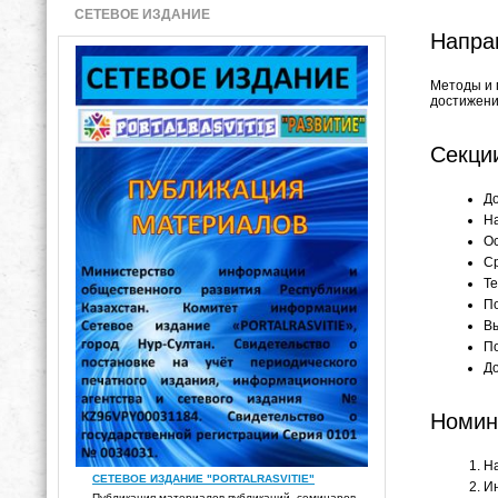
СЕТЕВОЕ ИЗДАНИЕ
Напра
Методы и 
достижени
Секци
До
Н
О
С
Т
П
В
П
Д
Номин
На
СЕТЕВОЕ ИЗДАНИЕ "PORTALRASVITIE"
И
Публикация материалов публикаций, семинаров,