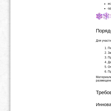
ис
ор
Поряд
Для участ
Пе
За
Пр
Да
Оп
Пр
Материалы
размещени
Требо
Иннова