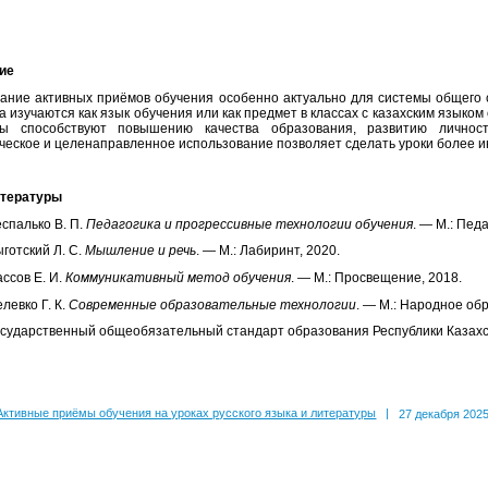
ие
ание активных приёмов обучения особенно актуально для системы общего с
а изучаются как язык обучения или как предмет в классах с казахским языком
ры способствуют повышению качества образования, развитию лично
ческое и целенаправленное использование позволяет сделать уроки более 
итературы
спалько В. П.
Педагогика и прогрессивные технологии обучения
. — М.: Педа
готский Л. С.
Мышление и речь
. — М.: Лабиринт, 2020.
ссов Е. И.
Коммуникативный метод обучения
. — М.: Просвещение, 2018.
левко Г. К.
Современные образовательные технологии
. — М.: Народное об
сударственный общеобязательный стандарт образования Республики Казахст
Активные приёмы обучения на уроках русского языка и литературы
|
27 декабря 2025 