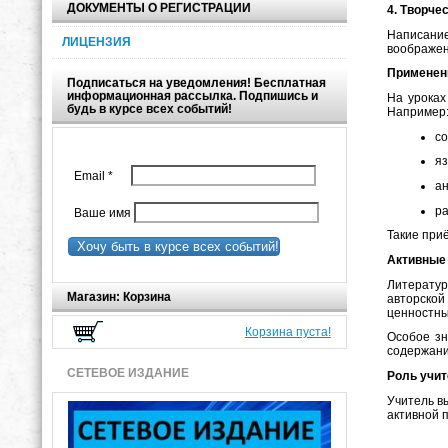
ДОКУМЕНТЫ О РЕГИСТРАЦИИ
4. Творче
Написание
ЛИЦЕНЗИЯ
воображен
Применени
Подписаться на уведомления! Бесплатная
информационная рассылка. Подпишись и
На уроках
будь в курсе всех событий!
Например
со
я
Email
*
ан
ра
Ваше имя
Такие при
Хочу быть в курсе всех событий!
Активные
Литерату
Магазин: Корзина
авторской
ценностны
Корзина пуста!
Особое зн
содержани
СЕТЕВОЕ ИЗДАНИЕ
Роль учит
Учитель в
активной 