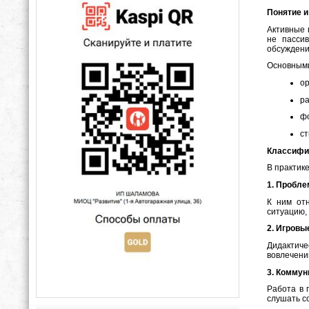
Понятие и
Активные 
не пасси
обсуждени
Основными
ор
ра
фо
ст
Классифи
В практик
1. Пробл
К ним от
ситуацию,
2. Игровы
Дидактиче
вовлечени
3. Комму
Работа в 
слушать с