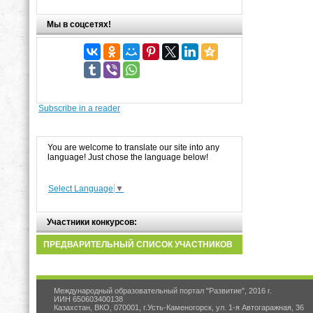
Мы в соцсетях!
Subscribe in a reader
You are welcome to translate our site into any
language! Just chose the language below!
Select Language
▼
Участники конкурсов:
ПРЕДВАРИТЕЛЬНЫЙ СПИСОК УЧАСТНИКОВ
Международный образовательный портал "Развитие", 2016 г.
ИИН 650603400138
Казахстан, ВКО, 070001, г.Усть-Каменогорск, ул. 1-я Автогаражная, 36