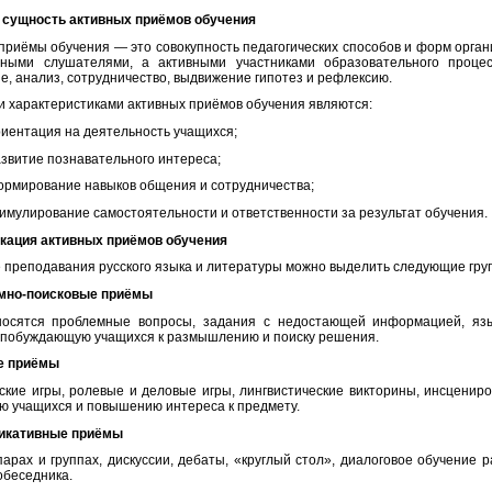
 сущность активных приёмов обучения
приёмы обучения — это совокупность педагогических способов и форм орга
вными слушателями, а активными участниками образовательного проце
е, анализ, сотрудничество, выдвижение гипотез и рефлексию.
 характеристиками активных приёмов обучения являются:
иентация на деятельность учащихся;
звитие познавательного интереса;
рмирование навыков общения и сотрудничества;
имулирование самостоятельности и ответственности за результат обучения.
кация активных приёмов обучения
е преподавания русского языка и литературы можно выделить следующие гру
емно-поисковые приёмы
носятся проблемные вопросы, задания с недостающей информацией, язы
 побуждающую учащихся к размышлению и поиску решения.
е приёмы
ские игры, ролевые и деловые игры, лингвистические викторины, инсцени
ю учащихся и повышению интереса к предмету.
никативные приёмы
парах и группах, дискуссии, дебаты, «круглый стол», диалоговое обучение 
обеседника.