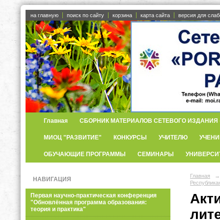
на главную
поиск по сайту
корзина
карта сайта
версия для сла
Главная
СБОРНИК МАТЕРИАЛОВ СЕТЕВОГО ИЗДАНИЯ «
МИОЦ "РАЗВИТИЕ"
КОНКУРСЫ
УЧИТЕЛЮ
УЧЕНИ
ОБУЧАЮЩИЕ ПРОГРАММЫ
СЕМИНАРЫ
УНИВЕРСИ
Главная
→
НАВИГАЦИЯ
Республик
Акт
Первая научно-практическая конференция
"Обновлённая программа образования:
теория и практика"
лит