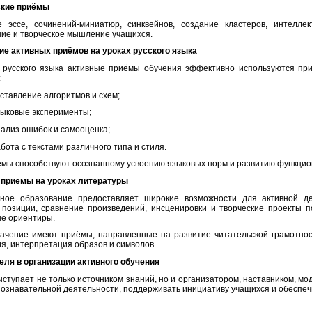
ские приёмы
 эссе, сочинений-миниатюр, синквейнов, создание кластеров, интелле
ие и творческое мышление учащихся.
е активных приёмов на уроках русского языка
 русского языка активные приёмы обучения эффективно используются при
:
ставление алгоритмов и схем;
зыковые эксперименты;
ализ ошибок и самооценка;
бота с текстами различного типа и стиля.
ёмы способствуют осознанному усвоению языковых норм и развитию функцио
 приёмы на уроках литературы
рное образование предоставляет широкие возможности для активной де
 позиции, сравнение произведений, инсценировки и творческие проекты 
е ориентиры.
ачение имеют приёмы, направленные на развитие читательской грамотнос
я, интерпретация образов и символов.
еля в организации активного обучения
ыступает не только источником знаний, но и организатором, наставником, мо
познавательной деятельности, поддерживать инициативу учащихся и обеспеч