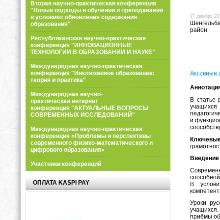
Вторая научно-практическая конференция
"Новые подходы в обучении и преподавании
27 декабря 202
в условиях обновления содержания
Шенгельба
образования"
район
Республиканская научно-практическая
конференция "ИННОВАЦИОННЫЕ
ТЕХНОЛОГИИ В ОБРАЗОВАНИИ И НАУКЕ"
Международная научно-практическая
Активные 
конференция "Инклюзивное образование:
теория и практика"
Аннотаци
Международная научно-
В статье 
практическая интернет
учащихся 
конференция "АКТУАЛЬНЫЕ ВОПРОСЫ
педагогич
СОВРЕМЕННЫХ ИССЛЕДОВАНИЙ"
и функцио
способств
Международная научно-практическая
конференция «Проблемы и перспективы
Ключевые
современного физико-математического и
грамотнос
цифрового образования»
Введение
Участники конференций
Современн
способной
ОПЛАТА KASPI PAY
В услови
компетент
Уроки рус
учащихся.
приёмы об