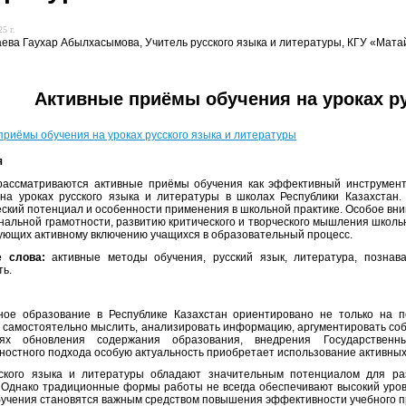
5 г.
ева Гаухар Абылхасымова, Учитель русского языка и литературы, КГУ «Матайс
Активные приёмы обучения на уроках ру
приёмы обучения на уроках русского языка и литературы
я
рассматриваются активные приёмы обучения как эффективный инструмен
на уроках русского языка и литературы в школах Республики Казахстан.
еский потенциал и особенности применения в школьной практике. Особое в
нальной грамотности, развитию критического и творческого мышления школ
ующих активному включению учащихся в образовательный процесс.
 слова:
активные методы обучения, русский язык, литература, познава
ть.
ое образование в Республике Казахстан ориентировано не только на п
 самостоятельно мыслить, анализировать информацию, аргументировать соб
ях обновления содержания образования, внедрения Государственн
ностного подхода особую актуальность приобретает использование активных
ского языка и литературы обладают значительным потенциалом для раз
 Однако традиционные формы работы не всегда обеспечивают высокий урове
учения становятся важным средством повышения эффективности учебного п