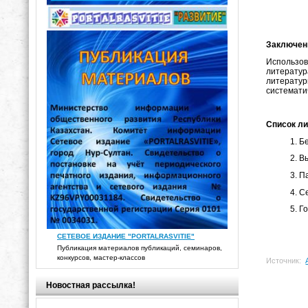
Заключен
Использов
литератур
литерату
системати
Список л
Бе
Вы
Па
Се
Го
СЕТЕВОЕ ИЗДАНИЕ "PORTALRASVITIE"
Публикация материалов публикаций, семинаров,
конкурсов, мастер-классов
Источник:
Новостная рассылка!