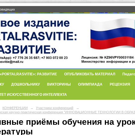
бовидящих
PORTALRASVITIE»: РАЗВИТИЕ
ОПУБЛИКОВАТЬ МАТЕРИАЛ
Педаго
КУ
ДОШКОЛЬНИКУ
ВИКТОРИНЫ
ОЛИМПИАДА
РЕЦЕНЗИЯ
ТЕТ ИСКУССТВЕННОГО ИНТЕЛЛЕКТА
КОНФЕРЕНЦИИ
→
Участники конференций
→
анская научно-практическая конференция "ИННОВАЦИОННЫЕ ТЕХНОЛОГИИ В ОБРА
ивные приёмы обучения на урок
ературы