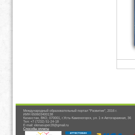
Международный образовательный портал "Развитие", 2016 г.
ИИН 650603400138
Казахстан, ВКО, 070001, г.Усть-Каменогорск, ул. 1-я Автогаражная, 36
Тел: +7 (7232) 51-24-18
E-mail: elenasuper28@gmail.ru
Способы оплаты