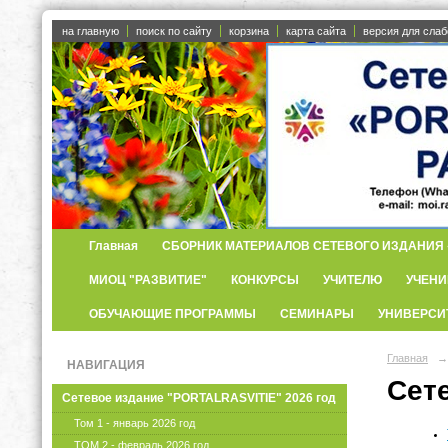
на главную
поиск по сайту
корзина
карта сайта
версия для сла
Главная
СБОРНИК МАТЕРИАЛОВ СЕТЕВОГО ИЗДАНИЯ «
МИОЦ "РАЗВИТИЕ"
КОНКУРСЫ
УЧИТЕЛЮ
УЧЕНИ
ОБУЧАЮЩИЕ ПРОГРАММЫ
СЕМИНАРЫ
УНИВЕРСИ
Главная
→
НАВИГАЦИЯ
Сет
Сетевое издание "PORTALRASVITIE" 2026 год
Том 1 - январь 2026 год
ТОМ 2 - февраль 2026 год