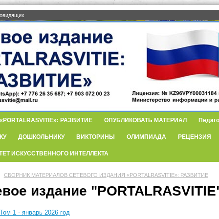
бовидящих
PORTALRASVITIE»: РАЗВИТИЕ
ОПУБЛИКОВАТЬ МАТЕРИАЛ
Педаго
КУ
ДОШКОЛЬНИКУ
ВИКТОРИНЫ
ОЛИМПИАДА
РЕЦЕНЗИЯ
ТЕТ ИСКУССТВЕННОГО ИНТЕЛЛЕКТА
СБОРНИК МАТЕРИАЛОВ СЕТЕВОГО ИЗДАНИЯ «PORTALRASVITIE»: РАЗВИТИЕ
евое издание "PORTALRASVITIE"
Том 1 - январь 2026 год