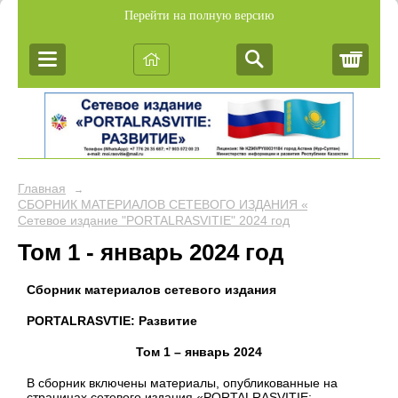
Перейти на полную версию
Корз
Главная
→
СБОРНИК МАТЕРИАЛОВ СЕТЕВОГО ИЗДАНИЯ «PORTALRASVIT
Сетевое издание "PORTALRASVITIE" 2024 год
Том 1 - январь 2024 год
Сборник материалов сетевого издания
PORTALRASVTIE:
Развитие
Том 1 – январь 2024
В сборник включены материалы, опубликованные на
страницах сетевого издания «PORTALRASVITIE: