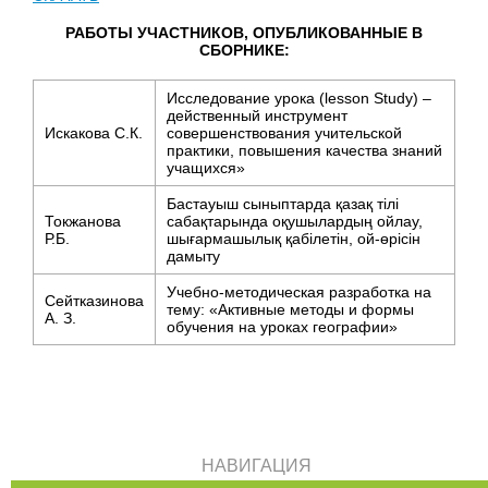
РАБОТЫ УЧАСТНИКОВ, ОПУБЛИКОВАННЫЕ В
СБОРНИКЕ:
Исследование урока (lesson Study) –
действенный инструмент
Искакова С.К.
совершенствования учительской
практики, повышения качества знаний
учащихся»
Бастауыш сыныптарда қазақ тілі
Токжанова
сабақтарында оқушылардың ойлау,
Р.Б.
шығармашылық қабілетін, ой-өрісін
дамыту
Учебно-методическая разработка на
Сейтказинова
тему: «Активные методы и формы
А. З.
обучения на уроках географии»
НАВИГАЦИЯ