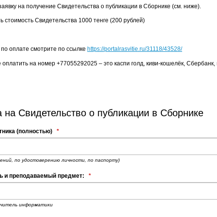
заявку на получение Свидетельства о публикации в Сборнике (см. ниже).
ть стоимость Свидетельства 1000 тенге (200 рублей)
 по оплате смотрите по ссылке
https://portalrasvitie.ru/31118/43528/
 оплатить на номер +77055292025 – это каспи голд, киви-кошелёк, Сбербанк
а на Свидетельство о публикации в Сборнике
тника (полностью)
*
ений, по удостоверению личности, по паспорту)
ь и преподаваемый предмет:
*
учитель информатики