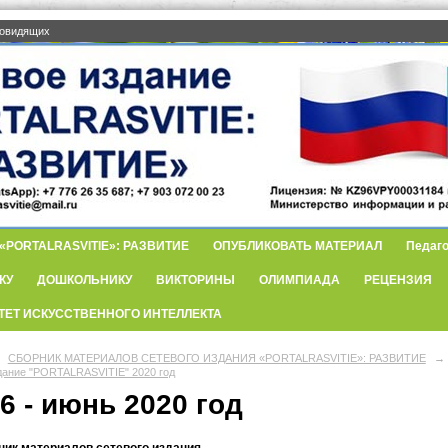
бовидящих
PORTALRASVITIE»: РАЗВИТИЕ
ОПУБЛИКОВАТЬ МАТЕРИАЛ
Педаго
КУ
ДОШКОЛЬНИКУ
ВИКТОРИНЫ
ОЛИМПИАДА
РЕЦЕНЗИЯ
ТЕТ ИСКУССТВЕННОГО ИНТЕЛЛЕКТА
СБОРНИК МАТЕРИАЛОВ СЕТЕВОГО ИЗДАНИЯ «PORTALRASVITIE»: РАЗВИТИЕ
→
дание "PORTALRASVITIE" 2020 год
6 - июнь 2020 год
ник материалов сетевого издания