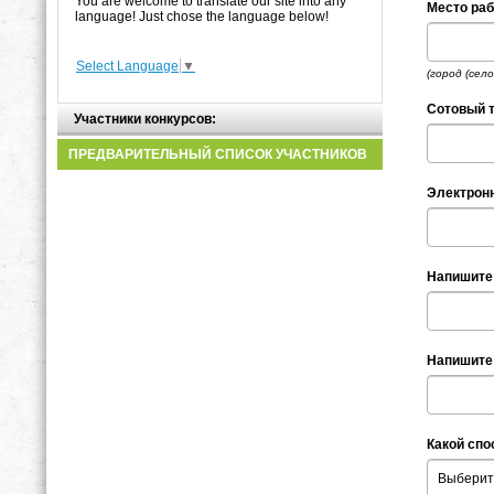
You are welcome to translate our site into any
Место раб
language! Just chose the language below!
Select Language
▼
(город (сел
Сотовый т
Участники конкурсов:
ПРЕДВАРИТЕЛЬНЫЙ СПИСОК УЧАСТНИКОВ
Электрон
Напишите
Напишите 
Какой сп