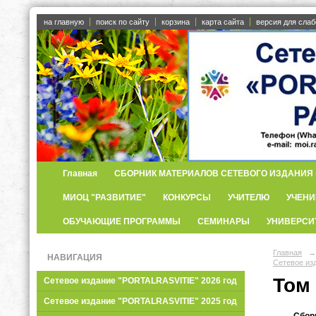
на главную
поиск по сайту
корзина
карта сайта
версия для сла
Главная
СБОРНИК МАТЕРИАЛОВ СЕТЕВОГО ИЗДАНИЯ «
МИОЦ "РАЗВИТИЕ"
КОНКУРСЫ
УЧИТЕЛЮ
УЧЕНИ
ОБУЧАЮЩИЕ ПРОГРАММЫ
СЕМИНАРЫ
УНИВЕРСИ
Главная
→
НАВИГАЦИЯ
Сетевое из
Том 
Сетевое издание "PORTALRASVITIE" 2026 год
Сетевое издание "PORTALRASVITIE" 2025 год
Сбор