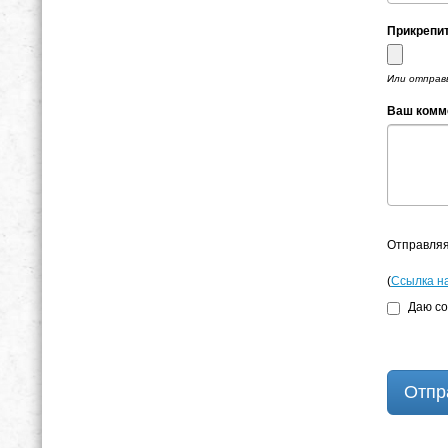
Прикрепит
Или отправь
Ваш комме
Отправляя
(
Ссылка н
Даю со
Отпр