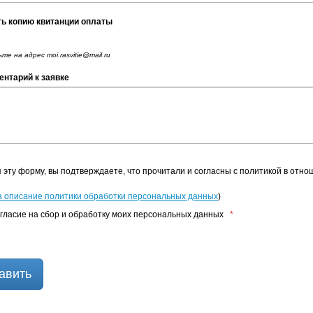
ь копию квитанции оплаты
те на адрес moi.rasvitie@mail.ru
нтарий к заявке
 эту форму, вы подтверждаете, что прочитали и согласны с политикой в отн
а описание политики обработки персональных данных
)
гласие на сбор и обработку моих персональных данных
*
авить