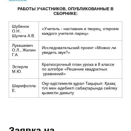
РАБОТЫ УЧАСТНИКОВ, ОПУБЛИКОВАННЫЕ В
СБОРНИКЕ:
Шубенок
«Учитель - наставник и творец, откроем
О.Н..
каждого учителя ларец»
Шулега А.В.
Лукашевич
Исследовательский проект «Можно ли
О.Л., Жилин
увидеть звук?»
Г.А.
Краткосрочный план урока в 8 классе
Эстерле
по алгебре «Решение квадратных
М.Ю.
уравнений»
Оқу-әдістемелік құрал Тақырып: Қазақ
Шарифолла
тілі мен әдебиеті сабақтарында сөйлеу
Е.
қызметін дамыту
Заявка на