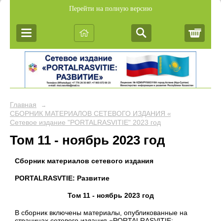
Перейти на полную версию
Корз
Главная
→
СБОРНИК МАТЕРИАЛОВ СЕТЕВОГО ИЗДАНИЯ «PORTALRASVIT
Сетевое издание "PORTALRASVITIE" 2023 год
Том 11 - ноябрь 2023 год
Сборник материалов сетевого издания
PORTALRASVTIE:
Развитие
Том 11 - ноябрь 2023 год
В сборник включены материалы, опубликованные на
страницах сетевого издания «PORTALRASVITIE: