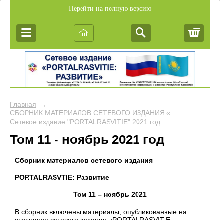
Перейти на полную версию
Корз
Главная
→
СБОРНИК МАТЕРИАЛОВ СЕТЕВОГО ИЗДАНИЯ «PORTALRASVIT
Сетевое издание "PORTALRASVITIE" 2021 год
Том 11 - ноябрь 2021 год
Сборник материалов сетевого издания
PORTALRASVTIE:
Развитие
Том 11 – ноябрь 2021
В сборник включены материалы, опубликованные на
страницах сетевого издания «PORTALRASVITIE: