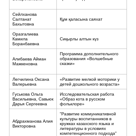
Сейлханова
Салтанат
Құм қаласына саяхат
Бахытовна
Оразгалиева
Камила
Сиқырлы алтын күз
Боранбаевна
Программа дополнительного
образования «Волшебные
Алибаева Айман
сказки»
Мажкеновна
Легчилина Оксана
«Развитие мелкой моторики у
Валерьевна
детей дошкольного возраста»
Гуськова Ольга
Исследовательская работа
Васильевна, Савьюк
«Образ кота в русском
Дарья Сергеевна
фольклоре»
"Развитие коммуникативной
культуры воспитанников в
Абдрахманова Алия
кружках казахского языка и
Викторовна
литературы в условиях
компетенционного подхода"