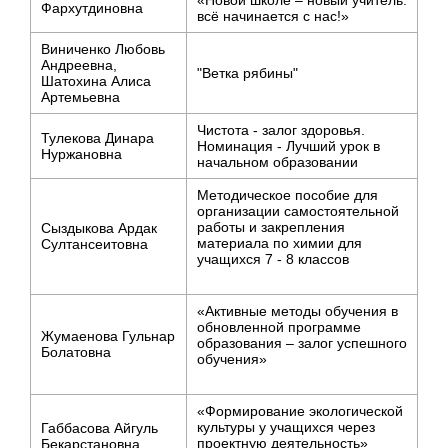
Фархутдиновна
всё начинается с нас!»
Виниченко Любовь
Андреевна,
"Ветка рябины"
Шатохина Алиса
Артемьевна
Чистота - залог здоровья.
Тулекова Динара
Номинация - Лучший урок в
Нуржановна
начальном образовании
Методическое пособие для
организации самостоятельной
работы и закрепления
Сыздыкова Ардак
материала по химии для
Султансеитовна
учащихся 7 - 8 классов
«Активные методы обучения в
обновленной программе
Жумаенова Гульнар
образования – залог успешного
Болатовна
обучения»
«Формирование экологической
культуры у учащихся через
Габбасова Айгуль
проектную деятельность»
Бекарстановна