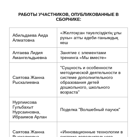
РАБОТЫ УЧАСТНИКОВ, ОПУБЛИКОВАННЫЕ В
СБОРНИКЕ:
«Желтоқсан тәуелсіздіктің ұлы
Абильдаева Аида
рухы» атты әдеби-танымдық
Алматовна
кеш
Алтаева Лидия
Занятие с элементами
Амангельдыевна
тренинга «Мы вместе»
"Сущность и особенности
методической деятельности в
Саятова Жанна
системе дополнительного
Рыскалиевна
образования детей
дошкольного, школьного
возраста"
Нурпиисова
Гульбахыт
Поделка "Волшебный паучок"
Нурсаиновна,
Ибраимов Арлан
Саятова Жанна
«Инновационные технологии в
Рыскалиевна
системе дополнительного