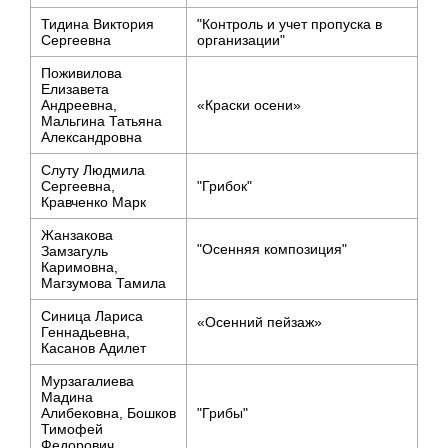
Тидина Виктория
"Контроль и учет пропуска в
Сергеевна
организации"
Поживилова
Елизавета
Андреевна,
«Краски осени»
Мальгина Татьяна
Александровна
Слуту Людмила
Сергеевна,
"Грибок"
Кравченко Марк
Жанзакова
"Осенняя композиция"
Замзагуль
Каримовна,
Магзумова Тамила
Синица Лариса
«Осенний пейзаж»
Геннадьевна,
Касанов Адилет
Мурзагалиева
Мадина
Алибековна, Бошков
"Грибы"
Тимофей
Федорович