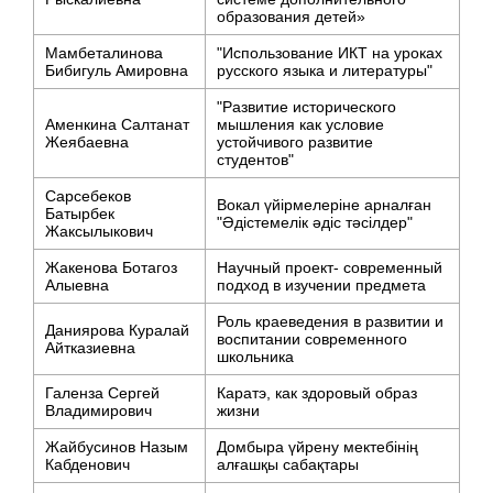
образования детей»
Мамбеталинова
"Использование ИКТ на уроках
Бибигуль Амировна
русского языка и литературы"
"Развитие исторического
Аменкина Салтанат
мышления как условие
Жеябаевна
устойчивого развитие
студентов"
Сарсебеков
Вокал үйірмелеріне арналған
Батырбек
"Әдістемелік әдіс тəсілдер"
Жаксылыкович
Жакенова Ботагоз
Научный проект- современный
Алыевна
подход в изучении предмета
Роль краеведения в развитии и
Даниярова Куралай
воспитании современного
Айтказиевна
школьника
Галенза Сергей
Каратэ, как здоровый образ
Владимирович
жизни
Жайбусинов Назым
Домбыра үйрену мектебінің
Кабденович
алғашқы сабақтары