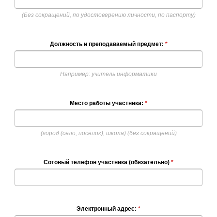
(Без сокращений, по удостоверению личности, по паспорту)
Должность и преподаваемый предмет:
*
Например: учитель информатики
Место работы участника:
*
(город (село, посёлок), школа) (без сокращений)
Сотовый телефон участника (обязательно)
*
Электронный адрес:
*