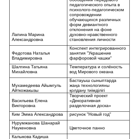
педагогического опыта в
психолого-педагогическом
сопровождении
обучающихся различных
форм девиантного
отклонения на фоне
Лапина Марина
духовно-нравственного
Александровна
становления личности
Конспект интегрированного
Федотова Наталья
занятия "Украшение
Владимировна
фарфоровой чашки"
Шалгина Татьяна
Температура и солёность
Михайловна
вод Мирового океана
Бастауыш сыныптарда
Мухамедеева Айымгуль
жаңа технологияны
Айткожакызы
қолдану тиімділігі
Творческий проект
Васильева Елена
«Декоративная
Викторовна
разделочная доска»
Ким Эмма Александрова
рисунок "Новый год"
Нурумжанова Шанарай
Наукеновна
Цветочное панно
Калыкова Кадиша