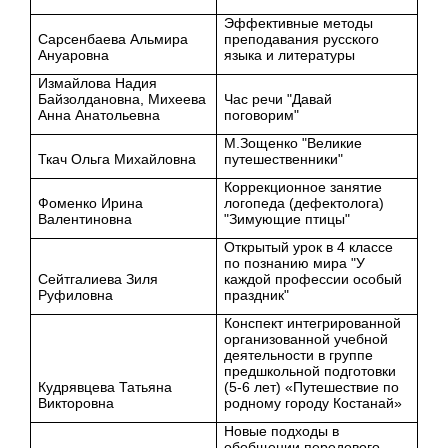
Эффективные методы
Сарсенбаева Альмира
преподавания русского
Ануаровна
языка и литературы
Измайлова Надия
Байзолдановна, Михеева
Час речи "Давай
Анна Анатольевна
поговорим"
М.Зощенко "Великие
Ткач Ольга Михайловна
путешественники"
Коррекционное занятие
Фоменко Ирина
логопеда (дефектолога)
Валентиновна
"Зимующие птицы"
Открытый урок в 4 классе
по познанию мира "У
Сейтгалиева Зиля
каждой профессии особый
Руфиловна
праздник"
Конспект интегрированной
организованной учебной
деятельности в группе
предшкольной подготовки
Кудрявцева Татьяна
(5-6 лет) «Путешествие по
Викторовна
родному городу Костанай»
Новые подходы в
обобщении передового