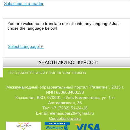
Subscribe in a reader
You are welcome to translate our site into any language! Just
chose the language below!
Select Language
▼
УЧАСТНИКИ КОНКУРСОВ:
ПРЕДВАРИТЕЛЬНЫЙ СПИСОК УЧАСТНИКОВ
Международный образовательный портал "Развитие", 2016 г.
ИИН 650603400138
Казахстан, ВКО, 070001, г.Усть-Каменогорск, ул. 1-я
Автогаражная, 36
Тел: +7 (7232) 51-24-18
E-mail: elenasuper28@gmail.ru
Способы оплаты