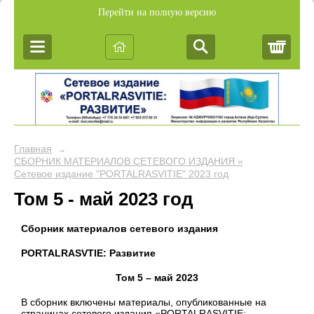
Перейти на полную версию
Корз
Главная
→
СБОРНИК МАТЕРИАЛОВ СЕТЕВОГО ИЗДАНИЯ «PORTALRASVIT
Сетевое издание "PORTALRASVITIE" 2023 год
Том 5 - май 2023 год
Сборник материалов сетевого издания
PORTALRASVTIE:
Развитие
Том 5 – май 2023
В сборник включены материалы, опубликованные на
страницах сетевого издания «PORTALRASVITIE: