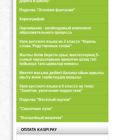
дорога в школу!"
Поделка "Осенняя фантазия"
Хореография
Оценивание - необходимый компонент
образовательного процесса
Урок русского языка во 2 классе "Корень
слова. Родственные слова"
Жалпы білім беретін орыс мектептерінің 5-
сынып оқушыларына арналған қазақ тілі
бойынша тапсырмалар жинағы
Мектеп жасына дейінгі баланы ойын арқылы
оқыту және тәрбелеудің маңызы
Урок русского языка в 9 классе на тему:
"Занятия, увлечения подростков"
Поделка "Весёлый паучок"
"Сказочная луна"
"Волшебный мешочек"
ОПЛАТА KASPI PAY