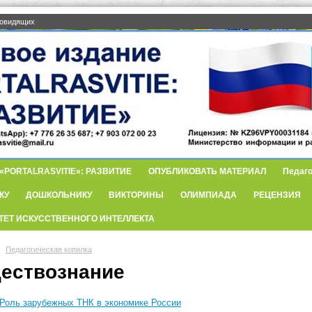
бовидящих
PORTALRASVITIE»: РАЗВИТИЕ
ОПУБЛИКОВАТЬ МАТЕРИАЛ
Педаго
КУ
ДОШКОЛЬНИКУ
ВИКТОРИНЫ
ОЛИМПИАДА
РЕЦЕНЗИЯ
ТЕТ ИСКУССТВЕННОГО ИНТЕЛЛЕКТА
Педагогическая копилка
ествознание
Роль зарубежных ТНК в экономике России