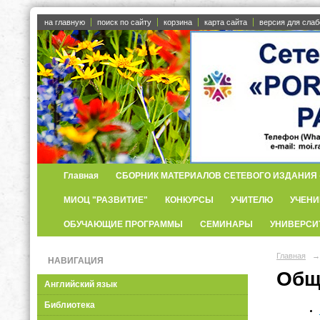
на главную
поиск по сайту
корзина
карта сайта
версия для сла
Главная
СБОРНИК МАТЕРИАЛОВ СЕТЕВОГО ИЗДАНИЯ «
МИОЦ "РАЗВИТИЕ"
КОНКУРСЫ
УЧИТЕЛЮ
УЧЕНИ
ОБУЧАЮЩИЕ ПРОГРАММЫ
СЕМИНАРЫ
УНИВЕРСИ
Главная
→
НАВИГАЦИЯ
Общ
Английский язык
Библиотека