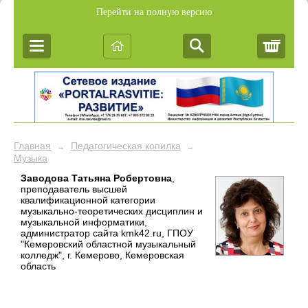
Перейти на полную версию
Корз
Главная
Педагогическая копилка
→
→
Музыка
Заводова Татьяна Робертовна
,
преподаватель высшей
квалификационной категории
музыкально-теоретических дисциплин и
музыкальной информатики,
администратор сайта kmk42.ru, ГПОУ
"Кемеровский областной музыкальный
колледж", г. Кемерово, Кемеровская
область