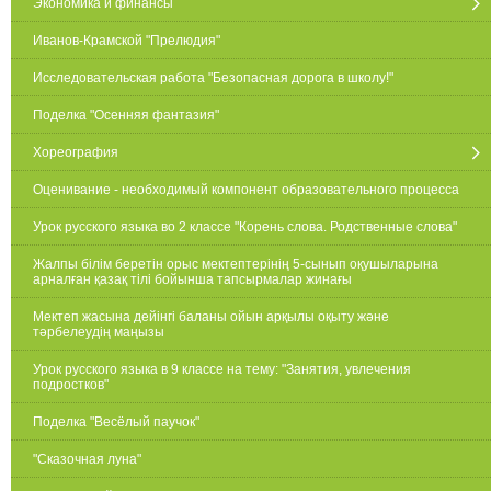
Экономика и финансы
Иванов-Крамской "Прелюдия"
Исследовательская работа "Безопасная дорога в школу!"
Поделка "Осенняя фантазия"
Хореография
Оценивание - необходимый компонент образовательного процесса
Урок русского языка во 2 классе "Корень слова. Родственные слова"
Жалпы білім беретін орыс мектептерінің 5-сынып оқушыларына
арналған қазақ тілі бойынша тапсырмалар жинағы
Мектеп жасына дейінгі баланы ойын арқылы оқыту және
тәрбелеудің маңызы
Урок русского языка в 9 классе на тему: "Занятия, увлечения
подростков"
Поделка "Весёлый паучок"
"Сказочная луна"