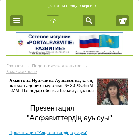
Перейти на полную версию
Корз
Главная
Педагогическая копилка
→
→
Казахский язык
Ахметова Нуржайна Аушановна,
қазақ
тілі мен әдебиеті мұғалімі, № 23 ЖОББМ
КММ, Павлодар облысы,Екібастұз қаласы
Презентация
"Алфавиттердің ауысуы"
Презентация "Алфавиттердің ауысуы"