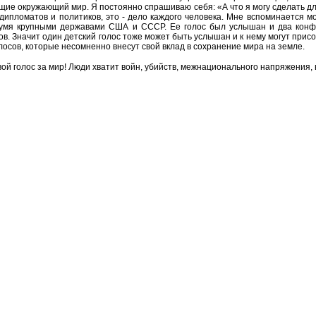
ие окружающий мир. Я постоянно спрашиваю себя: «А что я могу сделать для
 дипломатов и политиков, это - дело каждого человека. Мне вспоминается 
мя крупными державами США и СССР. Ее голос был услышан и два конфр
ов. Значит один детский голос тоже может быть услышан и к нему могут прис
лосов, которые несомненно внесут свой вклад в сохранение мира на земле.
вой голос за мир! Люди хватит войн, убийств, межнационального напряжения,