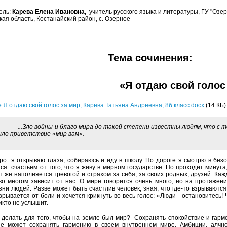
ель:
Карева Елена Ивановна,
учитель русского языка и литературы, ГУ "Озер
кая область, Костанайский район, с. Озерное
Тема сочинения:
«Я отдаю свой голос
 Я отдаю свой голос за мир, Карева Татьяна Андреевна, 8б класс.docx
(14 КБ)
..Зло войны и благо мира до такой степени известны людям, что с тех
ыло приветствие «мир вам».
То
ро я открываю глаза, собираюсь и иду в школу. По дороге я смотрю в без
ся счастьем от того, что я живу в мирном государстве. Но проходит минута, 
т же наполняется тревогой и страхом за себя, за своих родных, друзей. Каж
во многом зависит от нас. О мире говорится очень много, но на протяже
зни людей. Разве может быть счастлив человек, зная, что где-то взрываютс
зрывается от боли и хочется крикнуть во весь голос: «Люди - остановитесь! 
икто не услышит.
 делать для того, чтобы на земле был мир? Сохранять спокойствие и гармон
е может сохранять гармонию в своем внутреннем мире. Амбиции, алчност