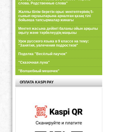
слова. Родственные слова"
Жалпы білім беретін орыс мектептерінің 5-
сынып оқушыларына арналған қазақ тілі
бойынша тапсырмалар жинағы
Мектеп жасына дейінгі баланы ойын арқылы
оқыту және тәрбелеудің маңызы
Урок русского языка в 9 классе на тему:
"Занятия, увлечения подростков"
Поделка "Весёлый паучок"
"Сказочная луна"
"Волшебный мешочек"
ОПЛАТА KASPI PAY