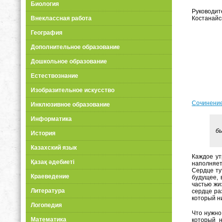
Биология
Руководит
Костанайс
Внеклассная работа
География
Дополнительное образование
Дошкольное образование
Естествознание
Изобразительное искусство
Сочинение
Инклюзивное образование
Информатика
.
б
История
Казахский язык
Каждое ут
Қазақ әдебиеті
наполняет
Сердце ту
Краеведение
будущее, 
частью жи
Литература
сердце ра
который н
Логопедия
Что нужно
Математика
который н