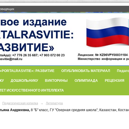
бовидящих
PORTALRASVITIE»: РАЗВИТИЕ
ОПУБЛИКОВАТЬ МАТЕРИАЛ
Педаго
КУ
ДОШКОЛЬНИКУ
ВИКТОРИНЫ
ОЛИМПИАДА
РЕЦЕНЗИЯ
ТЕТ ИСКУССТВЕННОГО ИНТЕЛЛЕКТА
Педагогическая копилка
→
Литература
тьяна Андреевна,
8 "Б" класс, ГУ "Озерная средняя школа", Казахстан, Коста