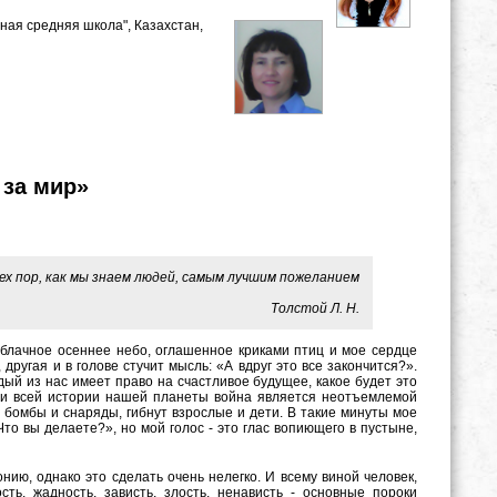
ная средняя школа", Казахстан,
 за мир»
 пор, как мы знаем людей, самым лучшим пожеланием
лстой Л. Н.
облачное осеннее небо, оглашенное криками птиц и мое сердце
другая и в голове стучит мысль: «А вдруг это все закончится?».
дый из нас имеет право на счастливое будущее, какое будет это
нии всей истории нашей планеты война является неотъемлемой
я бомбы и снаряды, гибнут взрослые и дети. В такие минуты мое
Что вы делаете?», но мой голос - это глас вопиющего в пустыне,
ию, однако это сделать очень нелегко. И всему виной человек,
ь, жадность, зависть, злость, ненависть - основные пороки