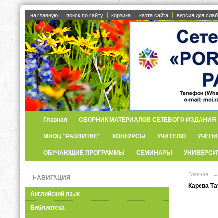
на главную
поиск по сайту
корзина
карта сайта
версия для сла
Главная
СБОРНИК МАТЕРИАЛОВ СЕТЕВОГО ИЗДАНИЯ «
МИОЦ "РАЗВИТИЕ"
КОНКУРСЫ
УЧИТЕЛЮ
УЧЕНИ
ОБУЧАЮЩИЕ ПРОГРАММЫ
СЕМИНАРЫ
УНИВЕРСИ
Главная
→
НАВИГАЦИЯ
Карева Та
Английский язык
Библиотека