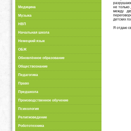
разрушающ
не только
Медицина
между дву
переговор
Музыка
детских го
НВП
Я отдаю с
Начальная школа
Немецкий язык
ОБЖ
Обновлённое образование
Обществознание
Педагогика
Право
Предшкола
Производственное обучение
Психология
Религиоведение
Робототехника