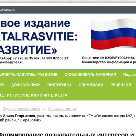
бовидящих
PORTALRASVITIE»: РАЗВИТИЕ
ОПУБЛИКОВАТЬ МАТЕРИАЛ
Педаго
КУ
ДОШКОЛЬНИКУ
ВИКТОРИНЫ
ОЛИМПИАДА
РЕЦЕНЗИЯ
ТЕТ ИСКУССТВЕННОГО ИНТЕЛЛЕКТА
Педагогическая копилка
→
Начальная школа
 Ирина Георгиевна,
учитель начальных классов, КГУ «Основная школа №2, г.
ий район, г. Серебрянск
Формирование познавательных интересов и