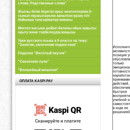
слова. Родственные слова"
Жалпы білім беретін орыс мектептерінің 5-
сынып оқушыларына арналған қазақ тілі
бойынша тапсырмалар жинағы
Мектеп жасына дейінгі баланы ойын арқылы
оқыту және тәрбелеудің маңызы
Урок русского языка в 9 классе на тему:
"Занятия, увлечения подростков"
Исполнит
активность
Поделка "Весёлый паучок"
позиция 
обусловле
"Сказочная луна"
только
эмоциона
"Волшебный мешочек"
готовност
наработа
приемами
ОПЛАТА KASPI PAY
действий,
обеспечи
быстрое
восприят
учебной з
самостоя
в ходе ее
решения0