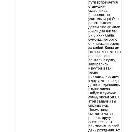
пути встречается
старушка-
сказочница
(переодетая
учительница) Она
рассказывает
детям сказку: жили
-были два числа:
5и 3.Уних была
сумочка. которую
они таскали всюду
за собой. Когда им
встречалось что-то
опасное, они
прыгали в сумку,
запирались
изнутри и так
тесно
прижимались друг
к другу, что иногда
даже соединялись
в одно число.
Найди в сумочке
сумму чисел 5и3. С
этой задачей вы
справились.
Посмотрим,
сможете ли вы
решить другую,
сложнее: волк
пригласил на свой
день рождения 3-х