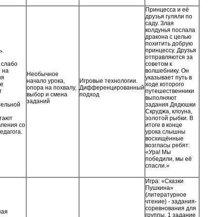
Принцесса и её
друзья гуляли по
саду. Злая
колдунья послала
дракона с целью
похитить добрую
ь.
принцессу. Друзья
отправляются за
 слабо
советом к
 на
волшебнику. Он
Необычное
ия
указывает путь в
начало урока,
Игровые технологии.
не
ходе которого
опора на похвалу,
Дифференцированный
т
путешественники
выбор и смена
подход
выполняют
заданий
тельной
задания Дядюшки
Скруджа, клоуна,
тают
золотой рыбки. В
ления со
итоге в конце
едагога.
урока слышны
восхищённые
возгласы ребят:
«Ура! Мы
победили, мы её
спасли.»
Игра: «Сказки
Пушкина»
(литературное
чтение) - задания-
соревнования для
ная
группы. 1 задание