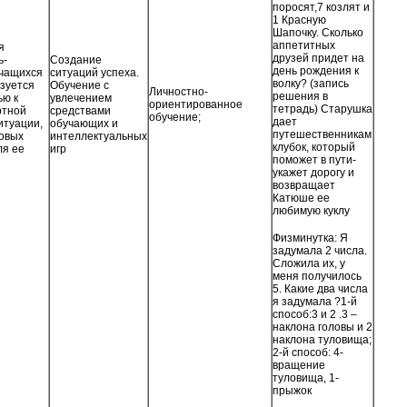
поросят,7 козлят и
1 Красную
Шапочку. Сколько
аппетитных
я
друзей придет на
ь-
Создание
день рождения к
учащихся
ситуаций успеха.
волку? (запись
зуется
Обучение с
Личностно-
решения в
ью к
увлечением
ориентированное
тетрадь) Старушка
ртной
средствами
обучение;
дает
итуации,
обучающих и
путешественникам
овых
интеллектуальных
клубок, который
ля ее
игр
поможет в пути-
укажет дорогу и
возвращает
Катюше ее
любимую куклу
Физминутка: Я
задумала 2 числа.
Сложила их, у
меня получилось
5. Какие два числа
я задумала ?1-й
способ:3 и 2 .3 –
наклона головы и 2
наклона туловища;
2-й способ: 4-
вращение
туловища, 1-
прыжок