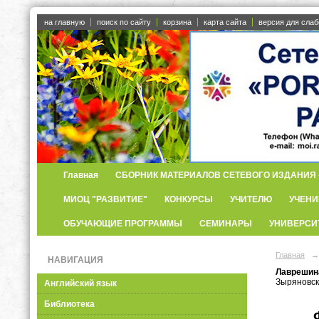
на главную
поиск по сайту
корзина
карта сайта
версия для сла
Главная
СБОРНИК МАТЕРИАЛОВ СЕТЕВОГО ИЗДАНИЯ «
МИОЦ "РАЗВИТИЕ"
КОНКУРСЫ
УЧИТЕЛЮ
УЧЕНИ
ОБУЧАЮЩИЕ ПРОГРАММЫ
СЕМИНАРЫ
УНИВЕРСИ
Главная
→
НАВИГАЦИЯ
Лаврешина
Зыряновск
Английский язык
Библиотека