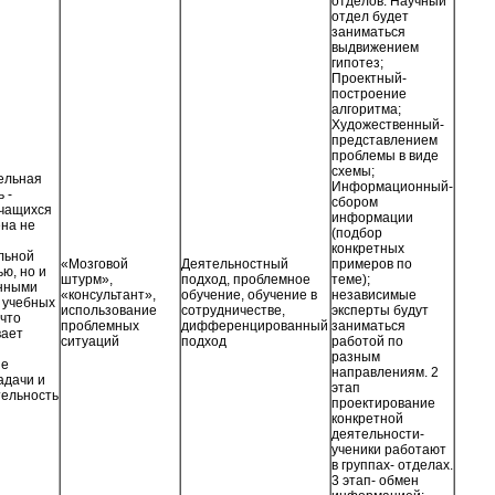
отделов. Научный
отдел будет
заниматься
выдвижением
гипотез;
Проектный-
построение
алгоритма;
Художественный-
представлением
проблемы в виде
схемы;
ельная
Информационный-
 -
сбором
учащихся
информации
на не
(подбор
конкретных
льной
«Мозговой
Деятельностный
примеров по
ью, но и
штурм»,
подход, проблемное
теме);
нными
«консультант»,
обучение, обучение в
независимые
 учебных
использование
сотрудничестве,
эксперты будут
 что
проблемных
дифференцированный
заниматься
вает
ситуаций
подход
работой по
разным
ие
направлениям. 2
адачи и
этап
тельность
проектирование
конкретной
деятельности-
ученики работают
в группах- отделах.
3 этап- обмен