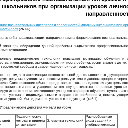
школьников при организации уроков лично
направленнос
ние познавательных интересов и способностей младших школьников при ор
ности.docx
(26 КБ)
должно быть развивающим, направленным на формирование познавательных 
 план при обсуждении данной проблемы выдвигаются профессиональное 
еские технологии.
ионные педагогические технологии повышают мотивацию обучения и и
ества и конкуренции. актуализируют личность ребенка, воспитывают в детях 
творческой свободы и самое главное-приносят радость.
сь на том, что активизация познавательной деятельности-это двусторонни
рует результат ученик, мы покажем роль учителя в данном процессе через
ктике. Само познание обычно представляют. как последовательную цель: в
остояние активности учащихся может осуществляться на разных уровня
ируя их по степени включенности учащихся в процесс обучения: нулевая акти
теля, учитывая индивидуальные и возрастные особенности, помочь учащем
этих уровней. Мы видим роль учителя в следующем: (таб.1)
 Управленческие действия учителя на уроке
Педагогические
Разнообразные
ельной
методы и приемы
Элементы технологий
виды заданий и
и
активизации
учебные команды