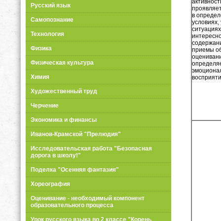
активност
Русский язык
проявляе
в опреде
Самопознание
условиях,
ситуациях
Технология
интересн
содержани
Физика
приемы о
оценивания
Физическая культура
определя
эмоциона
Химия
восприят
Художественный труд
Черчение
Экономика и финансы
Иванов-Крамской "Прелюдия"
Исследовательская работа "Безопасная
дорога в школу!"
Поделка "Осенняя фантазия"
Хореография
Оценивание - необходимый компонент
образовательного процесса
Урок русского языка во 2 классе "Корень