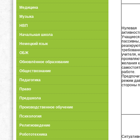
Медицина
Музыка
НВП
Нулевая
активност
Начальная школа
Учащиеся
пассивны,
Немецкий язык
реагируют
требован
ОБЖ
учителя, 
проявляю
Обновлённое образование
желания к
самостоя
Обществознание
работе.
Предпочи
Педагогика
режим дав
стороны п
Право
Предшкола
Производственное обучение
Психология
Религиоведение
Робототехника
Ситуатив