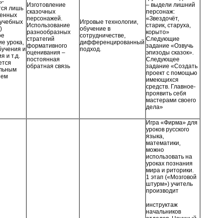
ь-
Изготовление
– выдели лишний
тся лишь
сказочных
персонаж:
ленных
персонажей.
«Звездочёт,
 учебных
Игровые технологии,
Использование
старик, старуха,
)
обучение в
разнообразных
корыто»
ое
сотрудничестве,
стратегий
Следующие
е урока,
дифференцированный
формативного
задание «Озвучь
бучения и
подход.
оценивания –
эпизоды сказок».
 и т.д.
постоянная
Следующее
ется
обратная связь
задание «Создать
льным
проект с помощью
ием
имеющихся
средств. Главное-
проявить себя
мастерами своего
дела»
Игра «Фирма» для
уроков русского
языка,
математики,
можно
использовать на
уроках познания
мира и риторики.
1 этап («Мозговой
штурм») учитель
производит
инструктаж
начальников