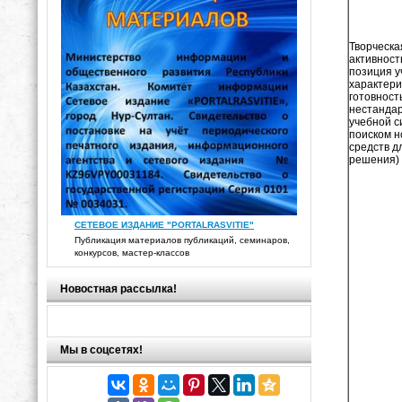
Творческа
активност
позиция 
характери
готовност
нестанда
учебной с
поиском н
средств д
решения)
СЕТЕВОЕ ИЗДАНИЕ "PORTALRASVITIE"
Публикация материалов публикаций, семинаров,
конкурсов, мастер-классов
Новостная рассылка!
Мы в соцсетях!