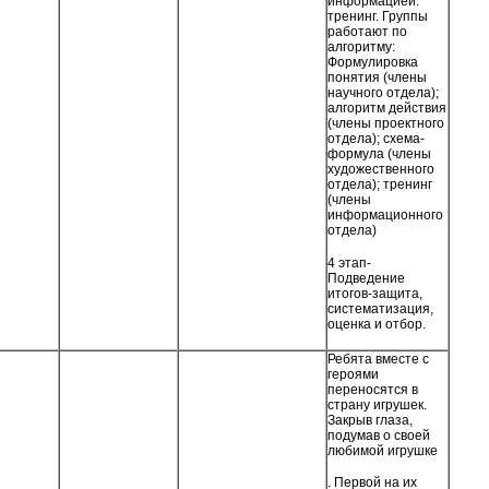
информацией:
тренинг. Группы
работают по
алгоритму:
Формулировка
понятия (члены
научного отдела);
алгоритм действия
(члены проектного
отдела); схема-
формула (члены
художественного
отдела); тренинг
(члены
информационного
отдела)
4 этап-
Подведение
итогов-защита,
систематизация,
оценка и отбор.
Ребята вместе с
героями
переносятся в
страну игрушек.
Закрыв глаза,
подумав о своей
любимой игрушке
. Первой на их