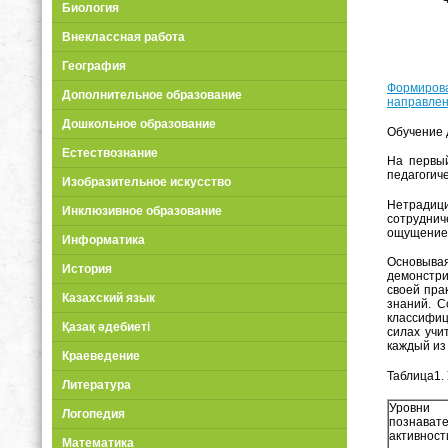
Биология
Внеклассная работа
География
Формирова
Дополнительное образование
направлен
Дошкольное образование
Обучение 
Естествознание
На первый
педагогич
Изобразительное искусство
Нетрадиц
Инклюзивное образование
сотруднич
ощущение 
Информатика
Основывая
История
демонстри
своей пра
Казахский язык
знаний. С
классифиц
Қазақ әдебиеті
силах учи
каждый из 
Краеведение
Таблица1.
Литература
Уровни
Логопедия
познават
активност
Математика