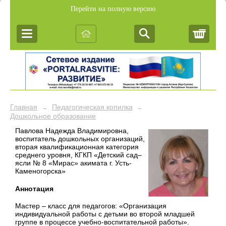
Перейти на полную версию
Корз
Главная
Педагогическая копилка
→
→
Дошкольное образование
Павлова Надежда Владимировна,
воспитатель дошкольных организаций,
вторая квалификационная категория
среднего уровня, КГКП «Детский сад–
ясли № 8 «Мирас» акимата г. Усть-
Каменогорска»
Аннотация
Мастер – класс для педагогов: «Организация
индивидуальной работы с детьми во второй младшей
группе в процессе учебно-воспитательной работы».