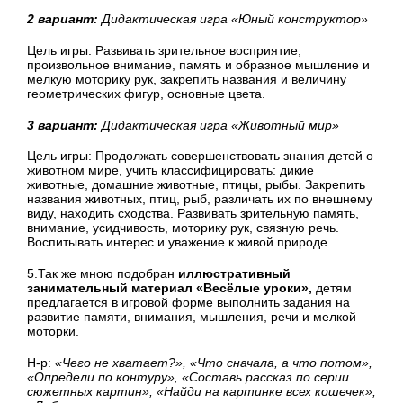
2 вариант:
Дидактическая игра «Юный конструктор»
Цель игры: Развивать зрительное восприятие,
произвольное внимание, память и образное мышление и
мелкую моторику рук, закрепить названия и величину
геометрических фигур, основные цвета.
3 вариант:
Дидактическая игра «Животный мир»
Цель игры: Продолжать совершенствовать знания детей о
животном мире, учить классифицировать: дикие
животные, домашние животные, птицы, рыбы. Закрепить
названия животных, птиц, рыб, различать их по внешнему
виду, находить сходства. Развивать зрительную память,
внимание, усидчивость, моторику рук, связную речь.
Воспитывать интерес и уважение к живой природе.
5.Так же мною подобран
иллюстративный
занимательный материал «Весёлые уроки»,
детям
предлагается в игровой форме выполнить задания на
развитие памяти, внимания, мышления, речи и мелкой
моторки.
Н-р:
«Чего не хватает?», «Что сначала, а что потом»,
«Определи по контуру», «Составь рассказ по серии
сюжетных картин», «Найди на картинке всех кошечек»,