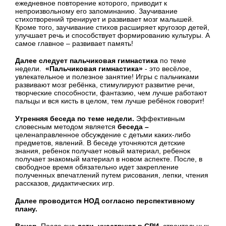
ежедневное повторение которого, приводит к
непроизвольному его запоминанию. Заучивание
стихотворений тренирует и развивает мозг малышей.
Кроме того, заучивание стихов расширяет кругозор детей,
улучшает речь и способствует формированию культуры. А
самое главное – развивает память!
Далее следует пальчиковая гимнастика
по теме
недели.
«Пальчиковая гимнастика»
- это весёлое,
увлекательное и полезное занятие! Игры с пальчиками
развивают мозг ребёнка, стимулируют развитие речи,
творческие способности, фантазию, чем лучше работают
пальцы и вся кисть в целом, тем лучше ребёнок говорит!
Утренняя беседа по теме недели.
Эффективным
словесным методом является
беседа –
целенаправленное обсуждение с детьми каких-либо
предметов, явлений. В беседе уточняются детские
знания, ребенок получает новый материал, ребенок
получает знакомый материал в новом аспекте. После, в
свободное время обязательно идет закрепление
полученных впечатлений путем рисования, лепки, чтения
рассказов, дидактических игр.
Далее проводится НОД согласно перспективному
плану.