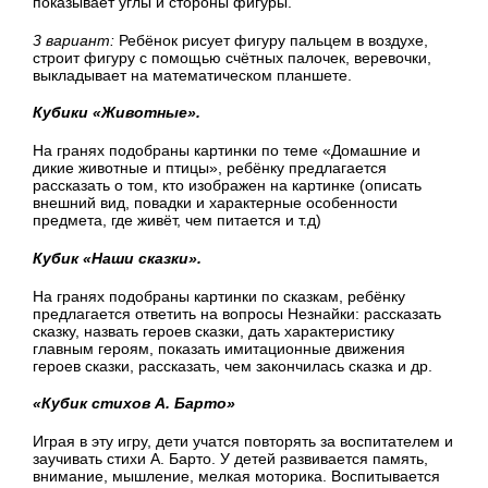
показывает углы и стороны фигуры.
3 вариант:
Ребёнок рисует фигуру пальцем в воздухе,
строит фигуру с помощью счётных палочек, веревочки,
выкладывает на математическом планшете.
Кубики «Животные».
На гранях подобраны картинки по теме «Домашние и
дикие животные и птицы», ребёнку предлагается
рассказать о том, кто изображен на картинке (описать
внешний вид, повадки и характерные особенности
предмета, где живёт, чем питается и т.д)
Кубик «Наши сказки».
На гранях подобраны картинки по сказкам, ребёнку
предлагается ответить на вопросы Незнайки: рассказать
сказку, назвать героев сказки, дать характеристику
главным героям, показать имитационные движения
героев сказки, рассказать, чем закончилась сказка и др.
«Кубик стихов А. Барто»
Играя в эту игру, дети учатся повторять за воспитателем и
заучивать стихи А. Барто. У детей развивается память,
внимание, мышление, мелкая моторика. Воспитывается