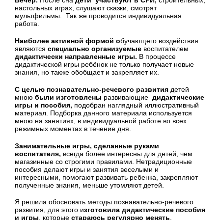
Вечер.
После сна
дети участвуют в СРИ,
строительных,
настольных играх, слушают сказки, смотрят
мультфильмы. Так же проводится индивидуальная
работа.
Наиболее активной формой о
бучающего воздействия
являются
специально организуемые
воспитателем
дидактически направленные игры.
В процессе
дидактической игры ребёнок не только получает новые
знания, но также обобщает и закрепляет их.
С целью познавательно-речевого развития
детей
мною
были изготовлены
развивающие
дидактические
игры и пособия,
подобран наглядный иллюстративный
материал. Подборка данного материала используется
мною на занятиях, в индивидуальной работе во всех
режимных моментах в течение дня.
Занимательные игры, сделанные руками
воспитателя,
всегда более интересны для детей, чем
магазинные со строгими правилами. Нетрадиционные
пособия делают игры и занятия веселыми и
интересными, помогают развивать ребенка, закрепляют
полученные знания, меньше утомляют детей.
Я решила обосновать методы познавательно-речевого
развития, для этого и
зготовила дидактические пособия
и игры
, которые
стараюсь регулярно менять
.