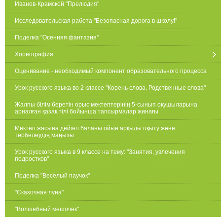
Иванов-Крамской "Прелюдия"
Исследовательская работа "Безопасная дорога в школу!"
Поделка "Осенняя фантазия"
Хореография
Оценивание - необходимый компонент образовательного процесса
Урок русского языка во 2 классе "Корень слова. Родственные слова"
Жалпы білім беретін орыс мектептерінің 5-сынып оқушыларына
арналған қазақ тілі бойынша тапсырмалар жинағы
Мектеп жасына дейінгі баланы ойын арқылы оқыту және
тәрбелеудің маңызы
Урок русского языка в 9 классе на тему: "Занятия, увлечения
подростков"
Поделка "Весёлый паучок"
"Сказочная луна"
"Волшебный мешочек"