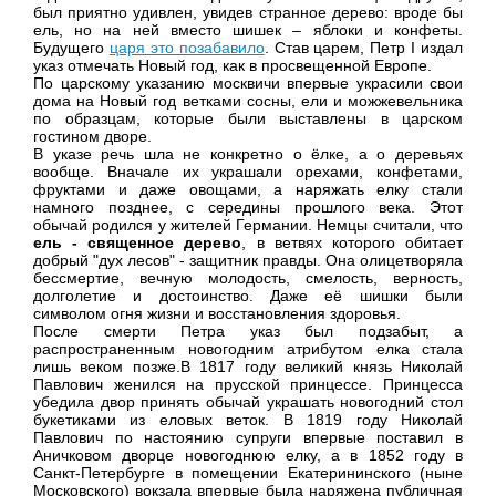
был приятно удивлен, увидев странное дерево: вроде бы
ель, но на ней вместо шишек – яблоки и конфеты.
Будущего
царя это позабавило
. Став царем, Петр I издал
указ отмечать Новый год, как в просвещенной Европе.
По царскому указанию москвичи впервые украсили свои
дома на Новый год ветками сосны, ели и можжевельника
по образцам, которые были выставлены в царском
гостином дворе.
В указе речь шла не конкретно о ёлке, а о деревьях
вообще. Вначале их украшали орехами, конфетами,
фруктами и даже овощами, а наряжать елку стали
намного позднее, с середины прошлого века. Этот
обычай родился у жителей Германии. Немцы считали, что
ель - священное дерево
, в ветвях которого обитает
добрый "дух лесов" - защитник правды. Она олицетворяла
бессмертие, вечную молодость, смелость, верность,
долголетие и достоинство. Даже её шишки были
символом огня жизни и восстановления здоровья.
После смерти Петра указ был подзабыт, а
распространенным новогодним атрибутом елка стала
лишь веком позже.В 1817 году великий князь Николай
Павлович женился на прусской принцессе. Принцесса
убедила двор принять обычай украшать новогодний стол
букетиками из еловых веток. В 1819 году Николай
Павлович по настоянию супруги впервые поставил в
Аничковом дворце новогоднюю елку, а в 1852 году в
Санкт-Петербурге в помещении Екатерининского (ныне
Московского) вокзала впервые была наряжена публичная