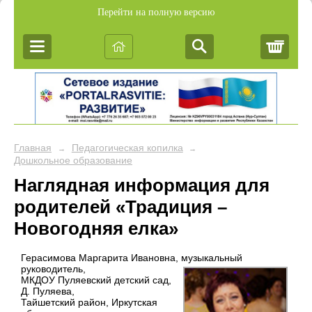
Перейти на полную версию
Корз
Главная
Педагогическая копилка
→
→
Дошкольное образование
Наглядная информация для
родителей «Традиция –
Новогодняя елка»
Герасимова Маргарита Ивановна, музыкальный
руководитель,
МКДОУ Пуляевский детский сад,
Д. Пуляева,
Тайшетский район, Иркутская