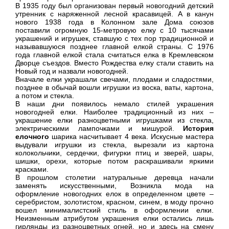
В 1935 году был организован первый новогодний детский
утренник с наряженной лесной красавицей. А в канун
нового 1938 года в Колонном зале Дома союзов
поставили огромную 15-метровую елку с 10 тысячами
украшений и игрушек, ставшую с тех пор традиционной и
называвшуюся позднее главной елкой страны. С 1976
года главной елкой стала считаться елка в Кремлевском
Дворце съездов. Вместо Рождества елку стали ставить на
Новый год и назвали новогодней.
Вначале елки украшали свечами, плодами и сладостями,
позднее в обычай вошли игрушки из воска, ваты, картона,
а потом и стекла.
В наши дни появилось немало стилей украшения
новогодней елки. Наиболее традиционный из них –
украшение елки разноцветными игрушками из стекла,
электрическими лампочками и мишурой.
История
елочного
шарика насчитывает 4 века. Искусные мастера
выдували игрушки из стекла, вырезали из картона
колокольчики, сердечки, фигурки птиц и зверей, шары,
шишки, орехи, которые потом раскрашивали яркими
красками.
В прошлом столетии натуральные деревца начали
заменять искусственными, Возникла мода на
оформление новогодних елок в определенном цвете –
серебристом, золотистом, красном, синем, в моду прочно
вошел минималистский стиль в оформлении елки.
Неизменным атрибутом украшения елки остались лишь
гирлянды из разноцветных огней, но и здесь на смену