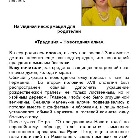
область
Наглядная информация для
родителей
«Традиция – Новогодняя елка».
В лесу родилась
елочка
, в лесу она росла:" Знакомая с
детства песенка еще раз подтверждает, что новогодний
праздник немыслим без
елки
.
Елку почитали
, как средство защищающее родной очаг
от злых духов, холода и мрака.
Обычай украшать новогоднюю елку пришел к нам из
Германии. Во второй половине XVII столетия был
распространен обычай дополнять украшение
рождественской трапезы не только лиственным, но и
хвойным деревом. Главное, чтобы оно было игрушечной
величины. Сначала маленькие елочки подвешивались к
потолку вместе с конфетами и яблочками, и лишь позже
установился обычай наряжать в гостевой комнате одну
большую елку.
После указа Петра I "О праздновании Нового года" по
европейскому образцу, ель становится символом
новогоднего праздника
на Руси
. Петр, еще в молодые
годы гостивший на Рождество у своих немецких друзей,