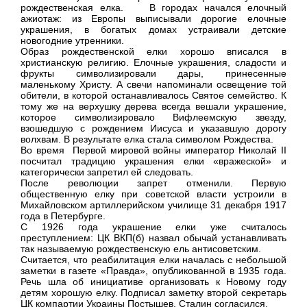
рождественская елка. В городах начался елочный
ажиотаж: из Европы выписывали дорогие елочные
украшения, в богатых домах устраивали детские
новогодние утренники.
Образ рождественской елки хорошо вписался в
христианскую религию. Елочные украшения, сладости и
фрукты символизировали дары, принесенные
маленькому Христу. А свечи напоминали освещение той
обители, в которой останавливалось Святое семейство. К
тому же на верхушку дерева всегда вешали украшение,
которое символизировало Вифлеемскую звезду,
взошедшую с рождением Иисуса и указавшую дорогу
волхвам. В результате елка стала символом Рождества.
Во время Первой мировой войны император Николай II
посчитал традицию украшения елки «вражеской» и
категорически запретил ей следовать.
После революции запрет отменили. Первую
общественную елку при советской власти устроили в
Михайловском артиллерийском училище 31 декабря 1917
года в Петербурге.
С 1926 года украшение елки уже считалось
преступлением: ЦК ВКП(б) назвал обычай устанавливать
так называемую рождественскую ель антисоветским.
Считается, что реабилитация елки началась с небольшой
заметки в газете «Правда», опубликованной в 1935 года.
Речь шла об инициативе организовать к Новому году
детям хорошую елку. Подписал заметку второй секретарь
ЦК компартии Украины Постышев. Сталин согласился.