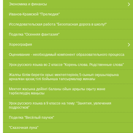
Экономика и финансы
Иванов-Крамской "Прелюдия"
Исследовательская работа "Безопасная дорога в школу!"
Поделка "Осенняя фантазия"
Хореография
Оценивание - необходимый компонент образовательного процесса
Урок русского языка во 2 классе "Корень слова. Родственные слова"
Жалпы білім беретін орыс мектептерінің 5-сынып оқушыларына
арналған қазақ тілі бойынша тапсырмалар жинағы
Мектеп жасына дейінгі баланы ойын арқылы оқыту және
тәрбелеудің маңызы
Урок русского языка в 9 классе на тему: "Занятия, увлечения
подростков"
Поделка "Весёлый паучок"
"Сказочная луна"