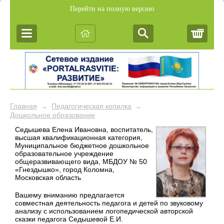
Перейти на полную версию
Корз
Главная
Педагогическая копилка
→
→
Дошкольное образование
Седышева Елена Ивановна, воспитатель,
высшая квалификационная категория,
Муниципальное бюджетное дошкольное
образовательное учреждение
общеразвивающего вида, МБДОУ № 50
«Гнездышко», город Коломна,
Московская область
Вашему вниманию предлагается
совместная деятельность педагога и детей по звуковому
анализу с использованием логопедической авторской
сказки педагога Седышевой Е.И.