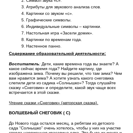
Символ звука «с».
Атрибуты для звукового анализа слов.
Картинки со звуком «с».
Графические символы.
Индивидуальные символы – картинки.
Настольная игра «Засели домик».
Картинки по временам года.
Настенное панно.
Содержание образовательной деятельности:
Воспитатель
:
Дети, какие времена года вы знаете? А
какое сейчас время года? Найдите картину, где
изображена зима. Почему вы решили, что там зима? Чем
вам нравится зима? А хотите узнать какого снеговика
слепили дети из садика «Солнышко»? Тогда слушайте
сказку «Снеговик» и определите, какой звук чаще всех
встречается в этой сказке.
Чтение сказки «Снеговик» (авторская сказка).
ВОЛШЕБНЫЙ СНЕГОВИК ( С)
До Нового года остался месяц, а ребятам из детского
сада “Солнышко” очень хотелось, чтобы у них на участке
стояла наряженная красавица елка. Эта была их мечта и