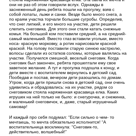
они не раз об этом говорили вслух. Однажды в
заснеженный день ребята пошли на прогулку, взяв с
собой лопаты, лыжи и санки. Везде было много снега, а
по краям участка торчали большие сугробы. Определив,
что снег липкий, и его много на участке, дети решили
слепить снеговика. Для этого они стали катать снежные
комья. На большой ком поставили средний, а на средний-
самый маленький. Вместо глаз вставили угольки, вместо
носа- красную морковку, а ротик нарисовали красной
краской. На голову поставили старую синюю кастрюлю,
волосы сделали из остатков соломы, которые валялись на
участке. Получился смешной, веселый снеговик. Когда
снеговик был закончен, ребята прошептали ему свое
заветное желание. А тут и прогулка подошла к концу, и
дети вместе с воспитателем вернулись в детский сад.
Пообедав и поспав, вечером дети разошлись по домам.
Утром, когда дети пришли снова в детский сад, они очень
удивились и обрадовались: на их участке, рядом со
снеговиком стояла наряженная красавица елка. Каких
игрушек на ней только не было: и снегурочка, и снежинка,
и маленький снеговичок, и, даже, старый игрушечный
самовар!
И каждый про себя подумал: “Если сильно о чем- то
мечтаешь, то мечта обязательно исполнится! “А
воспитательница воскликнула: “Снеговик-то,
действительно, волшебный!”