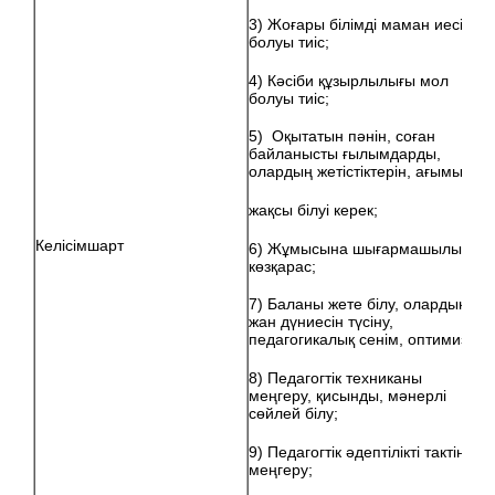
3) Жоғары білімді маман иесі
болуы тиіс;
4) Кәсіби құзырлылығы мол
болуы тиіс;
5) Оқытатын пәнін, соған
байланысты ғылымдарды,
олардың жетістіктерін, ағымын
жақсы білуі керек;
Келісімшарт
6) Жұмысына шығармашылық
көзқарас;
7) Баланы жете білу, олардың
жан дүниесін түсіну,
педагогикалық сенім, оптимизм;
8) Педагогтік техниканы
меңгеру, қисынды, мәнерлі
сөйлей білу;
9) Педагогтік әдептілікті тактіні
меңгеру;