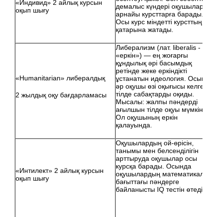
«Индивид» 2 айлық курсын
демалыс күндері оқушылар
оқып шығу
арнайы курсттарға барады.
Осы курс міндетті курсттың
қатарына жатады.
Либерализм (лат. liberalis -
«еркін») — ең жоғарғы
құндылық әрі басымдық
ретінде жеке еркіндікті
«Нumanitarian» либералдық
ұстанатын идеология. Осында
әр оқушы өзі оқығысы келген
тілде сабақтарды оқиды.
2 жылдық оқу бағдарламасы
Мысалы: жалпы пәндерді
ағылшын тілде оқуы мүмкін.
Ол оқушының еркін
қалауында.
Оқушылардың ой-өрісін,
танымы мен белсенділігін
арттыруда оқушылар осы
курсқа барады. Осында
«Интилект» 2 айлық курсын
оқушылардың математикалық
оқып шығу
бағыттағы пәндерге
байланысты IQ тестін өтеді.