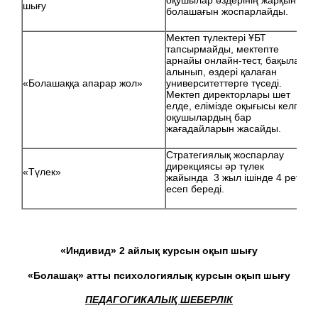
оқушылар өздерінің жарқын
шығу
болашағын жоспарлайды.
Мектеп түлектері ҰБТ
тапсырмайды, мектепте
арнайы онлайн-тест, бақылау
алынып, өздері қалаған
«Болашаққа апарар жол»
университеттерге түседі.
Мектеп директорлары шет
елде, елімізде оқығысы келген
оқушылардың бар
жағадайларын жасайды.
Стратегиялық жоспарлау
дирекциясы әр түлек
«Түлек»
жайында 3 жыл ішінде 4 рет
есеп береді.
«Индивид» 2 айлық курсын оқып шығу
«Болашақ» атты психологиялық курсын оқып шығу
ПЕДАГОГИКАЛЫҚ ШЕБЕРЛІК