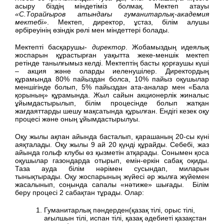
асыру біздің міндетіміз болмақ. Мектеп атауы
«С.Торайғыров атындағы гуманитарлық-академия
мектебі»
. Мектеп, директор, ұстаз, білім алушы
әрбіреуінің өзіндік рөлі мен міндеттері болады.
Мектепті басқарушы-
директор
. Жобамыздың идеялық
жоспарын құрастырған уақытта жеке-меншік мектеп
ретінде танылғымыз келді. Мектептің басты қорғаушы күші
– акция және оларды иеленушілер. Директордың
құрамында 80% пайыздан болса, 10% пайыз оқушылар
меншігінде болып, 5% пайыздан ата-аналар мен «Бала
қорының» құрамында. Жыл сайын акционерлік жиналыс
ұйымдастырылып, білім процесінде болып жатқан
жағдаяттарды шешу мақсатында құрылған. Ендігі кезек оқу
процесі және оның ұйымдастырылуы.
Оқу жылы ақпан айында басталып, қарашаның 20-сы күні
аяқталады. Оқу жылы 9 ай 20 қүнді құрайды. Себебі, жаз
айында гольф клубы өз қызметін атқарады. Сонымен қоса
оқушылар газондарда отырып, емін-еркін сабақ оқиды.
Таза ауда білім нәрімен сусындап, миларын
тынықтырады. Оқу жоспарының жүйесі әр жылға жүйемен
жасалынып, соңында сапалы «нәтиже» шығады. Білім
беру процесі 2 сабақтан тұрады. Олар:
Гуманитарлық пәндерден(қазақ тілі, орыс тілі,
ағылшын тілі, испан тілі, қазақ әдебиеті қазақстан