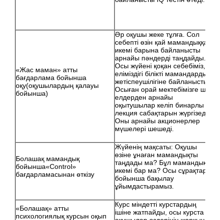
Әр оқушы жеке тұлға. Сол
себепті өзін қай мамандыққа
икемі барына байланысты
арнайы пәндерді таңдайды.
Осы жүйені қоқан себебіміз,
«Жас маман» атты
еліміздігі білікті мамандардың
бағдарлама бойынша
жетіспеушілігіне байланысты.
оқу(оқушылардың қалауы
Осыған орай мектебімізге шет
бойынша)
елдерден арнайы
оқытушылар келіп бинарлы
лекция сабақтарын жүргізеді.
Оны арнайы акционерлер
мүшелері шешеді.
Жүйенің мақсаты: Оқушы
өзіне ұнаған мамандықты
Болашақ мамандық
таңдады ма? Бұл мамандыққа
бойынша«Сontrol»
икемі бар ма? Осы сұрақтар
бағдарламасынан өткізу
бойынша бақылау
ұйымдастырамыз.
Курс міндетті курстардың
«Болашақ» атты
ішіне жатпайды, осы курста
психологиялық курсын оқып