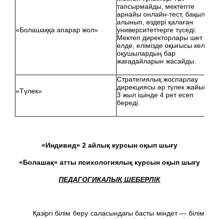
тапсырмайды, мектепте
арнайы онлайн-тест, бақылау
алынып, өздері қалаған
«Болашаққа апарар жол»
университеттерге түседі.
Мектеп директорлары шет
елде, елімізде оқығысы келген
оқушылардың бар
жағадайларын жасайды.
Стратегиялық жоспарлау
дирекциясы әр түлек жайында
«Түлек»
3 жыл ішінде 4 рет есеп
береді.
«Индивид» 2 айлық курсын оқып шығу
«Болашақ» атты психологиялық курсын оқып шығу
ПЕДАГОГИКАЛЫҚ ШЕБЕРЛІК
Қазіргі білім беру саласындағы басты міндет — білім