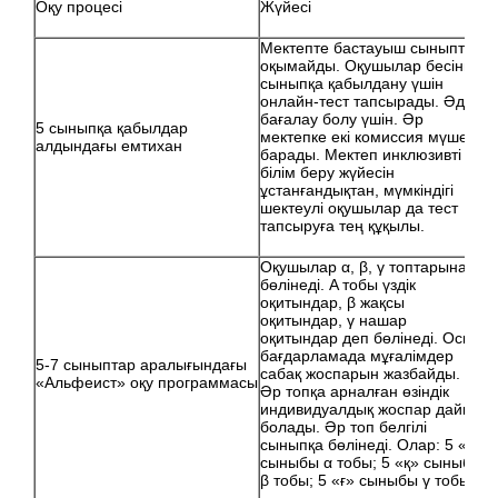
Оқу процесі
Жүйесі
Мектепте бастауыш сыныптар
оқымайды. Оқушылар бесінші
сыныпқа қабылдану үшін
онлайн-тест тапсырады. Әділ
бағалау болу үшін. Әр
5 сыныпқа қабылдар
мектепке екі комиссия мүшесі
алдындағы емтихан
барады. Мектеп инклюзивті
білім беру жүйесін
ұстанғандықтан, мүмкіндігі
шектеулі оқушылар да тест
тапсыруға тең құқылы.
Оқушылар α, β, γ топтарына
бөлінеді. Α тобы үздік
оқитындар, β жақсы
оқитындар, γ нашар
оқитындар деп бөлінеді. Осы
бағдарламада мұғалімдер
5-7 сыныптар аралығындағы
сабақ жоспарын жазбайды.
«Альфеист» оқу программасы
Әр топқа арналған өзіндік
индивидуалдық жоспар дайын
болады. Әр топ белгілі
сыныпқа бөлінеді. Олар: 5 «ә»
сыныбы α тобы; 5 «қ» сыныбы
β тобы; 5 «ғ» сыныбы γ тобы.