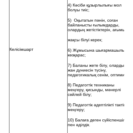
4) Кәсіби құзырлылығы мол
болуы тиіс;
5) Оқытатын пәнін, соған
байланысты ғылымдарды,
олардың жетістіктерін, ағымын
жақсы білуі керек;
Келісімшарт
6) Жұмысына шығармашылық
көзқарас;
7) Баланы жете білу, олардың
жан дүниесін түсіну,
педагогикалық сенім, оптимизм;
8) Педагогтік техниканы
меңгеру, қисынды, мәнерлі
сөйлей білу;
9) Педагогтік әдептілікті тактіні
меңгеру;
10) Балаға деген сүйіспеншілік
пен әділдік.