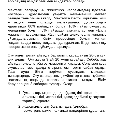
әрбіреуінің өзіндік рөлі мен міндеттері болады.
Мектепті басқарушы-
директор
. Жобамыздың идеялық
жоспарын құрастырған уақытта жеке-меншік мектеп
ретінде танылғымыз келді. Мектептің басты қорғаушы күші
– акция және оларды иеленушілер. Директордың
құрамында 80% пайыздан болса, 10% пайыз оқушылар
меншігінде болып, 5% пайыздан ата-аналар мен «Бала
қорының» құрамында. Жыл сайын акционерлік жиналыс
ұйымдастырылып, білім процесінде болып жатқан
жағдаяттарды шешу мақсатында құрылған. Ендігі кезек оқу
процесі және оның ұйымдастырылуы.
Оқу жылы ақпан айында басталып, қарашаның 20-сы күні
аяқталады. Оқу жылы 9 ай 20 қүнді құрайды. Себебі, жаз
айында гольф клубы өз қызметін атқарады. Сонымен қоса
оқушылар газондарда отырып, емін-еркін сабақ оқиды.
Таза ауда білім нәрімен сусындап, миларын
тынықтырады. Оқу жоспарының жүйесі әр жылға жүйемен
жасалынып, соңында сапалы «нәтиже» шығады. Білім
беру процесі 2 сабақтан тұрады. Олар:
Гуманитарлық пәндерден(қазақ тілі, орыс тілі,
ағылшын тілі, испан тілі, қазақ әдебиеті қазақстан
тарихы) құралған.
Жаратылыстану бағытындағы(алгебра,
геометрия, химия, физика) пәндерінен құралған.