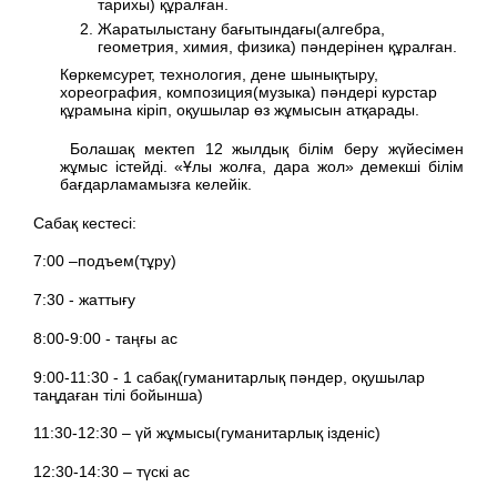
тарихы) құралған.
Жаратылыстану бағытындағы(алгебра,
геометрия, химия, физика) пәндерінен құралған.
Көркемсурет, технология, дене шынықтыру,
хореография, композиция(музыка) пәндері курстар
құрамына кіріп, оқушылар өз жұмысын атқарады.
Болашақ мектеп 12 жылдық білім беру жүйесімен
жұмыс істейді. «Ұлы жолға, дара жол» демекші білім
бағдарламамызға келейік.
Сабақ кестесі:
7:00 –подъем(тұру)
7:30 - жаттығу
8:00-9:00 - таңғы ас
9:00-11:30 - 1 сабақ(гуманитарлық пәндер, оқушылар
таңдаған тілі бойынша)
11:30-12:30 – үй жұмысы(гуманитарлық ізденіс)
12:30-14:30 – түскі ас