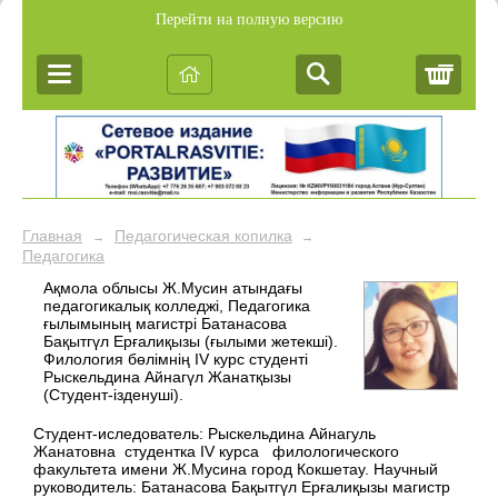
Перейти на полную версию
Корз
Главная
Педагогическая копилка
→
→
Педагогика
Ақмола облысы Ж.Мусин атындағы
педагогикалық колледжі, Педагогика
ғылымының магистрі Батанасова
Бақытгүл Ерғалиқызы (ғылыми жетекші).
Филология бөлімнің IV курс студенті
Рыскельдина Айнагүл Жанатқызы
(Студент-ізденуші).
Студент-иследователь: Рыскельдина Айнагуль
Жанатовна студентка IV курса филологического
факультета имени Ж.Мусина город Кокшетау. Научный
руководитель: Батанасова Бақытгүл Ерғалиқызы магистр