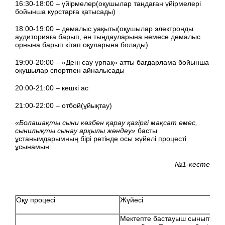
16:30-18:00 – үйірмелер(оқушылар таңдаған үйірмелері
бойынша курстарға қатысады)
18:00-19:00 – демалыс уақыты(оқушылар электронды
аудиторияға барып, ән тыңдауларына немесе демалыс
орнына барып кітап оқуларына болады)
19:00-20:00 – «Дені сау ұрпақ» атты бағдарлама бойынша
оқушылар спортпен айналысады
20:00-21:00 – кешкі ас
21:00-22:00 – отбой(ұйықтау)
«Болашақты сыни көзбен қарау қазіргі мақсат емес,
сынилықты сынау арқылы жөндеу»
басты
ұстанымдарымның бірі ретінде осы жүйелі процесті
ұсынамын:
№1-кесте
Оқу процесі
Жүйесі
Мектепте бастауыш сыныптар