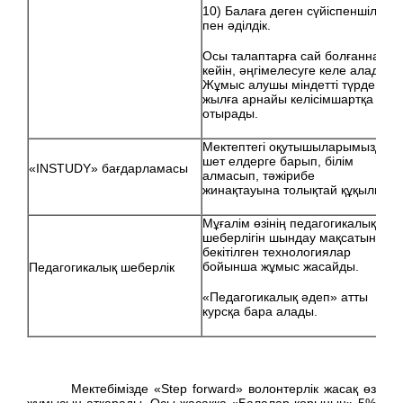
10) Балаға деген сүйіспеншілік
пен әділдік.
Осы талаптарға сай болғаннан
кейін, әңгімелесуге келе алады.
Жұмыс алушы міндетті түрде 8
жылға арнайы келісімшартқа
отырады.
Мектептегі оқутышыларымызды
шет елдерге барып, білім
«INSTUDY» бағдарламасы
алмасып, тәжірибе
жинақтауына толықтай құқылы.
Мұғалім өзінің педагогикалық
шеберлігін шындау мақсатында
бекітілген технологиялар
бойынша жұмыс жасайды.
Педагогикалық шеберлік
«Педагогикалық әдеп» атты
курсқа бара алады.
Мектебімізде «Step forward» волонтерлік жасақ өз