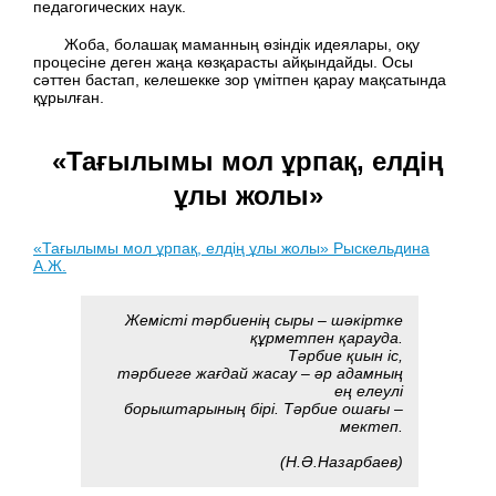
педагогических наук.
Жоба, болашақ маманның өзіндік идеялары, оқу
процесіне деген жаңа көзқарасты айқындайды. Осы
сәттен бастап, келешекке зор үмітпен қарау мақсатында
құрылған.
«Тағылымы мол ұрпақ, елдің
ұлы жолы»
«Тағылымы мол ұрпақ, елдің ұлы жолы» Рыскельдина
А.Ж.
Жемісті тәрбиенің сыры – шәкіртке
құрметпен қарауда.
Тәрбие қиын іс,
тәрбиеге жағдай жасау – әр адамның
ең елеулі
борыштарының бірі. Тәрбие ошағы –
мектеп.
(Н.Ә.Назарбаев)