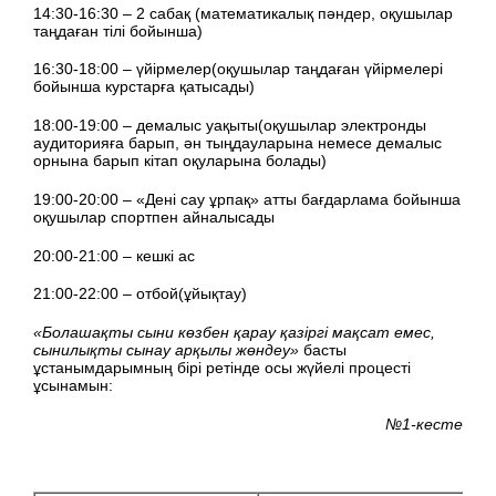
14:30-16:30 – 2 сабақ (математикалық пәндер, оқушылар
таңдаған тілі бойынша)
16:30-18:00 – үйірмелер(оқушылар таңдаған үйірмелері
бойынша курстарға қатысады)
18:00-19:00 – демалыс уақыты(оқушылар электронды
аудиторияға барып, ән тыңдауларына немесе демалыс
орнына барып кітап оқуларына болады)
19:00-20:00 – «Дені сау ұрпақ» атты бағдарлама бойынша
оқушылар спортпен айналысады
20:00-21:00 – кешкі ас
21:00-22:00 – отбой(ұйықтау)
«Болашақты сыни көзбен қарау қазіргі мақсат емес,
сынилықты сынау арқылы жөндеу»
басты
ұстанымдарымның бірі ретінде осы жүйелі процесті
ұсынамын:
№1-кесте