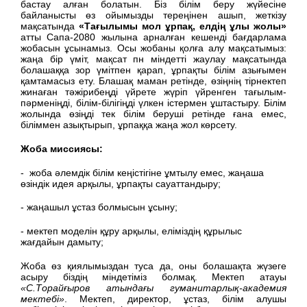
бастау алған болатын. Біз білім беру жүйесіне
байланысты өз ойымызды тереңінен ашып, жеткізу
мақсатында
«Тағылымы мол ұрпақ, елдің ұлы жолы»
атты Сапа-2080 жылына арналған кешенді бағдарлама
жобасын ұсынамыз. Осы жобаны қолға алу мақсатымыз:
жаңа бір үміт, мақсат пн міндетті жаулау мақсатында
болашаққа зор үмітпен қарап, ұрпақты білім азығымен
қамтамасыз ету. Блашақ маман ретінде, өзіңнің тірнектеп
жинаған тәжірибеңді үйрете жүріп үйренген тағылым-
пәрменіңді, білім-білігіңді үлкен істермен ұштастыру. Білім
жолында өзіңді тек білім беруші ретінде ғана емес,
біліммен азықтырып, ұрпаққа жаңа жол көрсету.
Жоба миссиясы:
- жоба әлемдік білім кеңістігіне ұмтылу емес, жаңаша
өзіндік идея арқылы, ұрпақты сауаттандыру;
- жаңашыл ұстаз болмысын ұсыну;
- мектеп моделін құру арқылы, еліміздің құрылыс
жағдайын дамыту;
Жоба өз қиялымыздан туса да, оны болашақта жүзеге
асыру біздің міндетіміз болмақ. Мектеп атауы
«С.Торайғыров атындағы гуманитарлық-академия
мектебі»
. Мектеп, директор, ұстаз, білім алушы