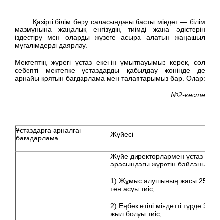
Қазіргі білім беру саласындағы басты міндет — білім
мазмұнына жаңалық енгізудің тиімді жаңа әдістерін
іздестіру мен оларды жүзеге асыра алатын жаңашыл
мұғалімдерді даярлау.
Мектептің жүрегі ұстаз екенін ұмытпауымыз керек, сол
себепті мектепке ұстаздарды қабылдау жөнінде де
арнайы қоятын бағдарлама мен талаптарымыз бар. Олар:
№2-кесте
Ұстаздарға арналған
Жүйесі
бағадарлама
Жүйе директорлармен ұстаз
арасындағы жүретін байланыс.
1) Жұмыс алушының жасы 25-
тен асуы тиіс;
2) Еңбек өтілі міндетті түрде 3
жыл болуы тиіс;