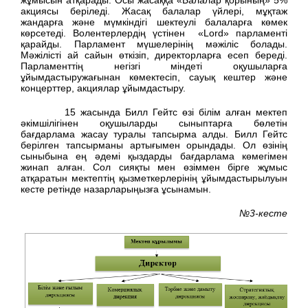
жұмысын атқарады. Осы жасаққа «Балалар қорының» 5%
акциясы беріледі. Жасақ балалар үйлері, мұқтаж
жандарға және мүмкіндігі шектеулі балаларға көмек
көрсетеді. Волентерлердің үстінен «Lord» парламенті
қарайды. Парламент мүшелерінің мәжіліс болады.
Мәжілісті ай сайын өткізіп, директорларға есеп береді.
Парламенттің негізгі міндеті оқушыларға
ұйымдастыружағынан көмектесіп, сауық кештер және
концерттер, акциялар ұйымдастыру.
15 жасында Билл Гейтс өзі білім алған мектеп
әкімшілігінен оқушыларды сыныптарға бөлетін
бағдарлама жасау туралы тапсырма алды. Билл Гейтс
берілген тапсырманы артығымен орындады. Ол өзінің
сыныбына ең әдемі қыздарды бағдарлама көмегімен
жинап алған. Сол сияқты мен өзіммен бірге жұмыс
атқаратын мектептің қызметкерлерінің ұйымдастырылуын
кесте ретінде назарларыңызға ұсынамын.
№3-кесте