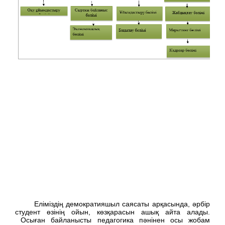
Еліміздің демократияшыл саясаты арқасында, әрбір
студент өзінің ойын, көзқарасын ашық айта алады.
Осыған байланысты педагогика пәнінен осы жобам