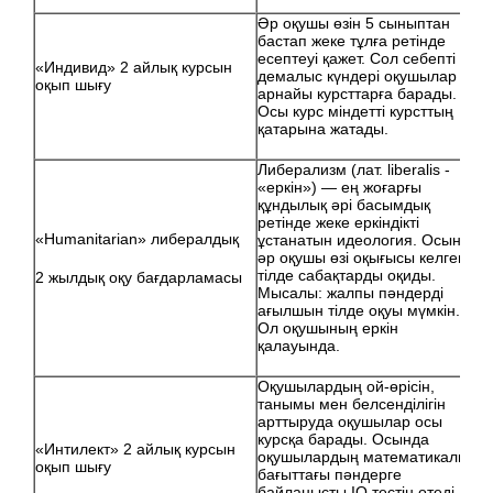
Әр оқушы өзін 5 сыныптан
бастап жеке тұлға ретінде
есептеуі қажет. Сол себепті
«Индивид» 2 айлық курсын
демалыс күндері оқушылар
оқып шығу
арнайы курсттарға барады.
Осы курс міндетті курсттың
қатарына жатады.
Либерализм (лат. liberalis -
«еркін») — ең жоғарғы
құндылық әрі басымдық
ретінде жеке еркіндікті
«Нumanitarian» либералдық
ұстанатын идеология. Осында
әр оқушы өзі оқығысы келген
тілде сабақтарды оқиды.
2 жылдық оқу бағдарламасы
Мысалы: жалпы пәндерді
ағылшын тілде оқуы мүмкін.
Ол оқушының еркін
қалауында.
Оқушылардың ой-өрісін,
танымы мен белсенділігін
арттыруда оқушылар осы
курсқа барады. Осында
«Интилект» 2 айлық курсын
оқушылардың математикалық
оқып шығу
бағыттағы пәндерге
байланысты IQ тестін өтеді.