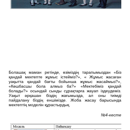
Болашақ маман ретінде, өзіміздің тарапымыздан «Біз
қандай мектепте жұмыс істейміз?», « Жұмыс жасаған
уақытта қандай бағты бойынша жұмыс жасаймыз?»,
«Көшбасшы бола алмыз ба?» «Мектебіміз қандай
болады?» осындай сынды сұрақтарға жауап іздеудеміз.
Уақыт әрқашан біздің жағымызда, ал оны тиімді
пайдалану біздің еншімізде. Жоба жасау барысында
мектептің моделін құрастырдық.
№4-кесте