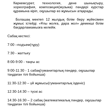
Көркемсурет, технология, дене шынықтыру,
хореография, композиция(музыка) пәндері курстар
құрамына кіріп, оқушылар өз жұмысын атқарады.
Болашақ мектеп 12 жылдық білім беру жүйесімен
жұмыс істейді. «Ұлы жолға, дара жол» демекші білім
бағдарламамызға келейік.
Сабақ кестесі:
7:00 –подъем(тұру)
7:30 - жаттығу
8:00-9:00 - таңғы ас
9:00-11:30 - 1 сабақ(гуманитарлық пәндер, оқушылар
таңдаған тілі бойынша)
11:30-12:30 – үй жұмысы(гуманитарлық ізденіс)
12:30-14:30 – түскі ас
14:30-16:30 – 2 сабақ (математикалық пәндер, оқушылар
таңдаған тілі бойынша)