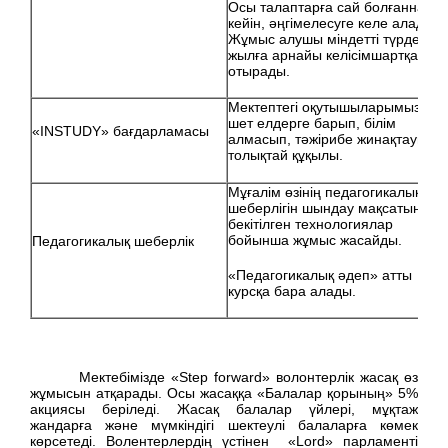
Осы талаптарға сай болғаннан
кейін, әңгімелесуге келе алады.
Жұмыс алушы міндетті түрде 8
жылға арнайы келісімшартқа
отырады.
Мектептегі оқутышыларымызды
шет елдерге барып, білім
«INSTUDY» бағдарламасы
алмасып, тәжірибе жинақтауына
толықтай құқылы.
Мұғалім өзінің педагогикалық
шеберлігін шындау мақсатында
бекітілген технологиялар
бойынша жұмыс жасайды.
Педагогикалық шеберлік
«Педагогикалық әдеп» атты
курсқа бара алады.
Мектебімізде «Step forward» волонтерлік жасақ өз
жұмысын атқарады. Осы жасаққа «Балалар қорының» 5%
акциясы беріледі. Жасақ балалар үйлері, мұқтаж
жандарға және мүмкіндігі шектеулі балаларға көмек
көрсетеді. Волентерлердің үстінен «Lord» парламенті