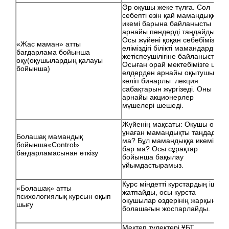
Әр оқушы жеке тұлға. Сол
себепті өзін қай мамандыққа
икемі барына байланысты
арнайы пәндерді таңдайды.
Осы жүйені қоқан себебіміз,
«Жас маман» атты
еліміздігі білікті мамандардың
бағдарлама бойынша
жетіспеушілігіне байланысты.
оқу(оқушылардың қалауы
Осыған орай мектебімізге шет
бойынша)
елдерден арнайы оқытушылар
келіп бинарлы лекция
сабақтарын жүргізеді. Оны
арнайы акционерлер
мүшелері шешеді.
Жүйенің мақсаты: Оқушы өзіне
ұнаған мамандықты таңдады
Болашақ мамандық
ма? Бұл мамандыққа икемі
бойынша«Сontrol»
бар ма? Осы сұрақтар
бағдарламасынан өткізу
бойынша бақылау
ұйымдастырамыз.
Курс міндетті курстардың ішіне
«Болашақ» атты
жатпайды, осы курста
психологиялық курсын оқып
оқушылар өздерінің жарқын
шығу
болашағын жоспарлайды.
Мектеп түлектері ҰБТ