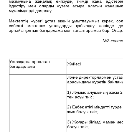
мазмұнына жаңалық енгізудің тиімді жаңа әдістерін
іздестіру мен оларды жүзеге асыра алатын жаңашыл
мұғалімдерді даярлау.
Мектептің жүрегі ұстаз екенін ұмытпауымыз керек, сол
себепті мектепке ұстаздарды қабылдау жөнінде де
арнайы қоятын бағдарлама мен талаптарымыз бар. Олар:
№2-кесте
Ұстаздарға арналған
Жүйесі
бағадарлама
Жүйе директорлармен ұстаз
арасындағы жүретін байланыс.
1) Жұмыс алушының жасы 25-
тен асуы тиіс;
2) Еңбек өтілі міндетті түрде 3
жыл болуы тиіс;
3) Жоғары білімді маман иесі
болуы тиіс;