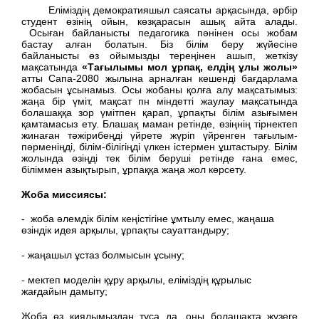
Еліміздің демократияшыл саясаты арқасында, әрбір
студент өзінің ойын, көзқарасын ашық айта алады.
Осыған байланысты педагогика пәнінен осы жобам
бастау алған болатын. Біз білім беру жүйесіне
байланысты өз ойымызды тереңінен ашып, жеткізу
мақсатында
«Тағылымы мол ұрпақ, елдің ұлы жолы»
атты Сапа-2080 жылына арналған кешенді бағдарлама
жобасын ұсынамыз. Осы жобаны қолға алу мақсатымыз:
жаңа бір үміт, мақсат пн міндетті жаулау мақсатында
болашаққа зор үмітпен қарап, ұрпақты білім азығымен
қамтамасыз ету. Блашақ маман ретінде, өзіңнің тірнектеп
жинаған тәжірибеңді үйрете жүріп үйренген тағылым-
пәрменіңді, білім-білігіңді үлкен істермен ұштастыру. Білім
жолында өзіңді тек білім беруші ретінде ғана емес,
біліммен азықтырып, ұрпаққа жаңа жол көрсету.
Жоба миссиясы:
- жоба әлемдік білім кеңістігіне ұмтылу емес, жаңаша
өзіндік идея арқылы, ұрпақты сауаттандыру;
- жаңашыл ұстаз болмысын ұсыну;
- мектеп моделін құру арқылы, еліміздің құрылыс
жағдайын дамыту;
Жоба өз қиялымыздан туса да, оны болашақта жүзеге