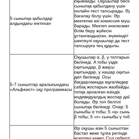
оқымайды. Оқушылар бесінші
сыныпқа қабылдану үшін
онлайн-тест тапсырады. Әділ
бағалау болу үшін. Әр
5 сыныпқа қабылдар
мектепке екі комиссия мүшесі
алдындағы емтихан
барады. Мектеп инклюзивті
білім беру жүйесін
ұстанғандықтан, мүмкіндігі
шектеулі оқушылар да тест
тапсыруға тең құқылы.
Оқушылар α, β, γ топтарына
бөлінеді. Α тобы үздік
оқитындар, β жақсы
оқитындар, γ нашар оқитындар
деп бөлінеді. Осы
бағдарламада мұғалімдер
5-7 сыныптар аралығындағы
сабақ жоспарын жазбайды. Әр
«Альфеист» оқу программасы
топқа арналған өзіндік
индивидуалдық жоспар дайын
болады. Әр топ белгілі
сыныпқа бөлінеді. Олар: 5 «ә»
сыныбы α тобы; 5 «қ» сыныбы
β тобы; 5 «ғ» сыныбы γ тобы.
Әр оқушы өзін 5 сыныптан
бастап жеке тұлға ретінде
есептеуі қажет. Сол себепті