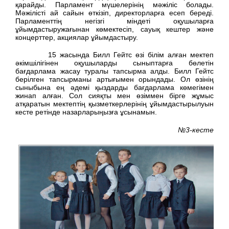
қарайды. Парламент мүшелерінің мәжіліс болады.
Мәжілісті ай сайын өткізіп, директорларға есеп береді.
Парламенттің негізгі міндеті оқушыларға
ұйымдастыружағынан көмектесіп, сауық кештер және
концерттер, акциялар ұйымдастыру.
15 жасында Билл Гейтс өзі білім алған мектеп
әкімшілігінен оқушыларды сыныптарға бөлетін
бағдарлама жасау туралы тапсырма алды. Билл Гейтс
берілген тапсырманы артығымен орындады. Ол өзінің
сыныбына ең әдемі қыздарды бағдарлама көмегімен
жинап алған. Сол сияқты мен өзіммен бірге жұмыс
атқаратын мектептің қызметкерлерінің ұйымдастырылуын
кесте ретінде назарларыңызға ұсынамын.
№3-кесте