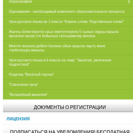
Хореография
Оценивание - необходимый компонент образовательного процесса
Урок русского языка во 2 классе "Корень слова. Родственные слова"
Жалпы білім беретін орыс мектептерінің 5-сынып оқушыларына
арналған қазақ тілі бойынша тапсырмалар жинағы
Мектеп жасына дейінгі баланы ойын арқылы оқыту және
тәрбелеудің маңызы
Урок русского языка в 9 классе на тему: "Занятия, увлечения
подростков"
Поделка "Весёлый паучок"
"Сказочная луна"
"Волшебный мешочек"
ДОКУМЕНТЫ О РЕГИСТРАЦИИ
ЛИЦЕНЗИЯ
ПОДПИСАТЬСЯ НА УВЕДОМЛЕНИЯ! БЕСПЛАТНАЯ