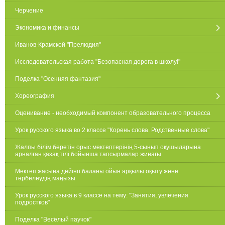
Черчение
Экономика и финансы
Иванов-Крамской "Прелюдия"
Исследовательская работа "Безопасная дорога в школу!"
Поделка "Осенняя фантазия"
Хореография
Оценивание - необходимый компонент образовательного процесса
Урок русского языка во 2 классе "Корень слова. Родственные слова"
Жалпы білім беретін орыс мектептерінің 5-сынып оқушыларына
арналған қазақ тілі бойынша тапсырмалар жинағы
Мектеп жасына дейінгі баланы ойын арқылы оқыту және
тәрбелеудің маңызы
Урок русского языка в 9 классе на тему: "Занятия, увлечения
подростков"
Поделка "Весёлый паучок"