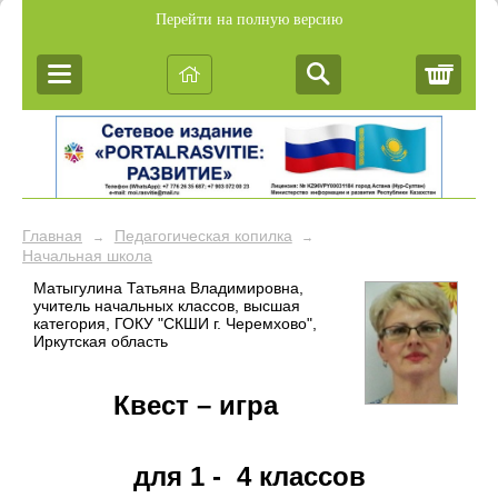
Перейти на полную версию
Корз
Главная
Педагогическая копилка
→
→
Начальная школа
Матыгулина Татьяна Владимировна,
учитель начальных классов, высшая
категория, ГОКУ "СКШИ г. Черемхово",
Иркутская область
Квест – игра
для 1 - 4 классов