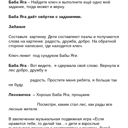
Баба Яга
– Найдите ключ и выполните ещё одно моё
задание, тогда может и верну.
Баба Яга даёт свёртки с заданиями.
Задание
Составьте картинку. Дети составляют пазлы и получаются
слова на картинке: радость, дружба, добро. На обратной
стороне написано, где находится ключ.
Ключ лежит под сундуком Бабы Яги.
Баба Яга
- Вот видите, я сдержала своё слово. Вернула в
лес добро, дружбу и
радость. Простите меня ребята, я больше так
не буду.
Лесовичок –
Хорошо Баба Яга, прощаем.
Посмотри, каким стал лес, как рады все
лесные жители.
В заключении музыкальная подвижная игра «Если
нравится тебе, то делай так…» дети и взрослые
выполняют движения в соответствии с текстом. Детей