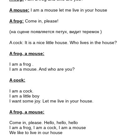
A mouse:
I am a mouse let me live in your house
A frog:
Come in, please!
(на сцене появляется петух, видит теремок )
A cock: It is a nice little house. Who lives in the house?
A frog, a mouse:
I am a frog .
I am a mouse. And who are you?
A cock:
I am a cock.
I am a little boy
I want some joy. Let me live in your house.
A frog, a mouse:
Come in, please. Hello, hello, hello
I am a frog, I am a cock, I am a mouse
We like to live in our house