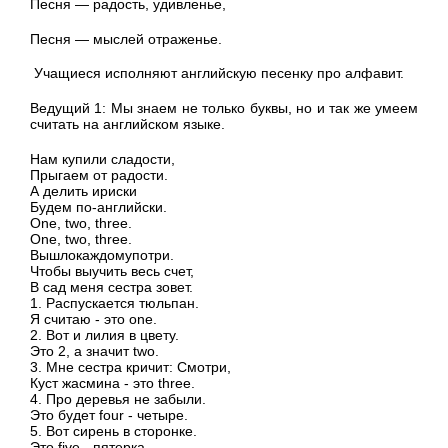
Песня — радость, удивленье,
Песня — мыслей отраженье.
Учащиеся исполняют английскую песенку про алфавит.
Ведущий 1: Мы знаем не только буквы, но и так же умеем
считать на английском языке.
Нам купили сладости,
Прыгаем от радости.
А делить ириски
Будем по-английски.
One, two, three.
One, two, three.
Вышлокаждомупотри.
Чтобы выучить весь счет,
В сад меня сестра зовет.
1. Распускается тюльпан.
Я считаю - это one.
2. Вот и лилия в цвету.
Это 2, а значит two.
3. Мне сестра кричит: Смотри,
Куст жасмина - это three.
4. Про деревья не забыли.
Это будет four - четыре.
5. Вот сирень в сторонке.
Это five - пятерка.