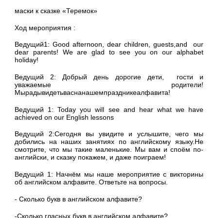
маски к сказке «Теремок»
Ход мероприятия :
Ведущий1: Good afternoon, dear children, guests,and our
dear parents! We are glad to see you on our alphabet
holiday!
Ведущий 2: Добрый день дорогие дети, гости и
уважаемые родители!
Мырадывидетьваснанашемпраздникеалфавита!
Ведущий 1: Today you will see and hear what we have
achieved on our English lessons
Ведущий 2:Сегодня вы увидите и услышите, чего мы
добились на наших занятиях по английскому языку.Не
смотрите, что мы такие маленькие. Мы вам и споём по-
английски, и сказку покажем, и даже поиграем!
Ведущий 1: Начнём мы наше мероприятие с викторины
об английском алфавите. Ответьте на вопросы.
- Сколько букв в английском алфавите?
-Сколько гласных букв в английском алфавите?