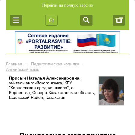
Перейти на полную версию
Корз
Главная
Педагогическая копилка
→
→
Английский язык
Присыч Наталья Александровна
,
учитель английского языка, КГУ
"Корнеевская средняя школа", с.
Корнеевка, Северо-Казахстанская область,
Есильский Район, Казахстан