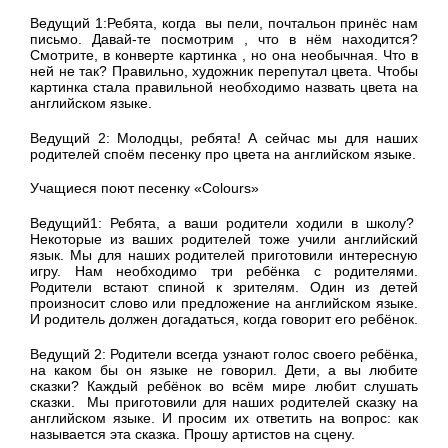
Ведущий 1:Ребята, когда вы пели, почтальон принёс нам
письмо. Давай-те посмотрим , что в нём находится?
Смотрите, в конверте картинка , но она необычная. Что в
ней не так? Правильно, художник перепутал цвета. Чтобы
картинка стала правильной необходимо назвать цвета на
английском языке.
Ведущий 2: Молодцы, ребята! А сейчас мы для наших
родителей споём песенку про цвета на английском языке.
Учащиеся поют песенку «Colours»
Ведущий1: Ребята, а ваши родители ходили в школу?
Некоторые из ваших родителей тоже учили английский
язык. Мы для наших родителей приготовили интересную
игру. Нам необходимо три ребёнка с родителями.
Родители встают спиной к зрителям. Один из детей
произносит слово или предложение на английском языке.
И родитель должен догадаться, когда говорит его ребёнок.
Ведущий 2: Родители всегда узнают голос своего ребёнка,
на каком бы он языке не говорил. Дети, а вы любите
сказки? Каждый ребёнок во всём мире любит слушать
сказки. Мы приготовили для наших родителей сказку на
английском языке. И просим их ответить на вопрос: как
называется эта сказка. Прошу артистов на сцену.