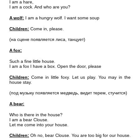
I am a hare,
I am a cock. And who are you?
A wolf:
I am a hungry wolf. I want some soup
Children:
Come in, please.
(на сцене появляется лиса, танцует)
A fox:
Such a fine little house.
I am a fox I have a box. Open the door, please
Children:
Come in little foxy. Let us play. You may in the
house stay.
(под музыку появляется медведь, видит терем, стучится)
A bear:
Who is there in the house?
I am a bear Clouse.
Let me come into your house.
Children:
Oh no, bear Clouse. You are too big for our house.