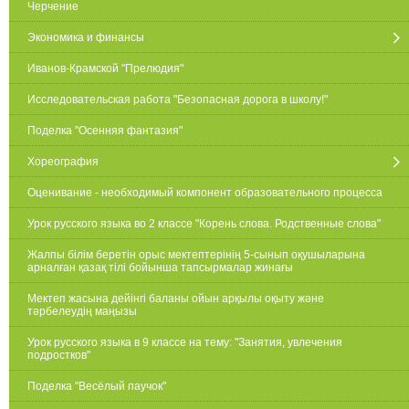
Черчение
Экономика и финансы
Иванов-Крамской "Прелюдия"
Исследовательская работа "Безопасная дорога в школу!"
Поделка "Осенняя фантазия"
Хореография
Оценивание - необходимый компонент образовательного процесса
Урок русского языка во 2 классе "Корень слова. Родственные слова"
Жалпы білім беретін орыс мектептерінің 5-сынып оқушыларына
арналған қазақ тілі бойынша тапсырмалар жинағы
Мектеп жасына дейінгі баланы ойын арқылы оқыту және
тәрбелеудің маңызы
Урок русского языка в 9 классе на тему: "Занятия, увлечения
подростков"
Поделка "Весёлый паучок"