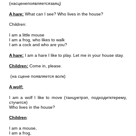
(насценепоявляетсязаяц)
A hare:
What can I see? Who lives in the house?
Children:
I am a little mouse
I am a frog, who likes to walk
I am a cock and who are you?
A hare:
I am a hare I like to play. Let me in your house stay.
Children:
Come in, please.
(на сцене появляется волк)
A wolf:
I am a wolf I like to move (танцуетрэп, подходитктерему,
стучится)
Who lives in the house?
Children
:
I am a mouse,
I am a frog,