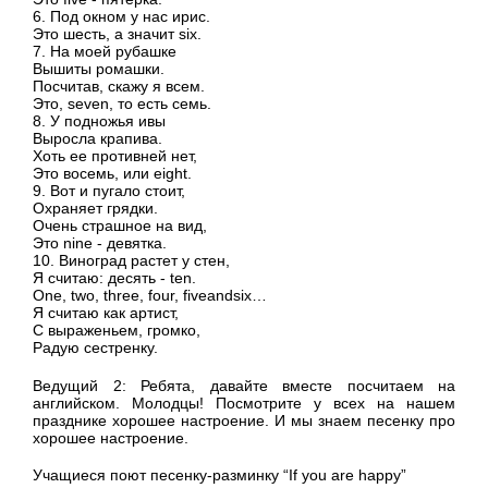
6. Под окном у нас ирис.
Это шесть, а значит six.
7. На моей рубашке
Вышиты ромашки.
Посчитав, скажу я всем.
Это, seven, то есть семь.
8. У подножья ивы
Выросла крапива.
Хоть ее противней нет,
Это восемь, или eight.
9. Вот и пугало стоит,
Охраняет грядки.
Очень страшное на вид,
Это nine - девятка.
10. Виноград растет у стен,
Я считаю: десять - ten.
One, two, three, four, fiveandsix…
Я считаю как артист,
С выраженьем, громко,
Радую сестренку.
Ведущий 2: Ребята, давайте вместе посчитаем на
английском. Молодцы! Посмотрите у всех на нашем
празднике хорошее настроение. И мы знаем песенку про
хорошее настроение.
Учащиеся поют песенку-разминку “If you are happy”