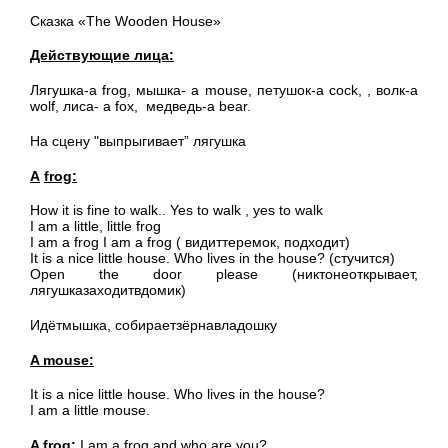
Сказка «The Wooden House»
Действующие лица:
Лягушка-a frog, мышка- a mouse, петушок-a cock, , волк-a
wolf, лиса- a fox, медведь-a bear.
На сцену "выпрыгивает” лягушка
A
frog
:
How it is fine to walk.. Yes to walk , yes to walk
I am a little, little frog
I am a frog I am a frog ( видиттеремок, подходит)
It is a nice little house. Who lives in the house? (стучится)
Open the door please (никтонеоткрывает,
лягушказаходитвдомик)
Идётмышка, собираетзёрнавладошку
A mouse:
It is a nice little house. Who lives in the house?
I am a little mouse.
A frog:
I am a frog and who are you?