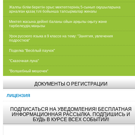
Жалпы білім беретін орыс мектептерінің 5-сынып оқушыларына
арналған қазақ тілі бойынша тапсырмалар жинағы
Мектеп жасына дейінгі баланы ойын арқылы оқыту және
тәрбелеудің маңызы
Урок русского языка в 9 классе на тему: "Занятия, увлечения
подростков"
Поделка "Весёлый паучок"
"Сказочная луна"
"Волшебный мешочек"
ДОКУМЕНТЫ О РЕГИСТРАЦИИ
ЛИЦЕНЗИЯ
ПОДПИСАТЬСЯ НА УВЕДОМЛЕНИЯ! БЕСПЛАТНАЯ
ИНФОРМАЦИОННАЯ РАССЫЛКА. ПОДПИШИСЬ И
БУДЬ В КУРСЕ ВСЕХ СОБЫТИЙ!