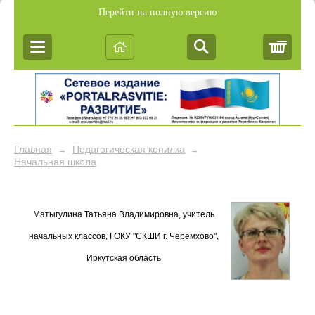
Перейти на полную версию
Корз
Главная
Педагогическая копилка
→
→
Начальная школа
Матыгулина Татьяна Владимировна, учитель
начальных классов, ГОКУ "СКШИ г. Черемхово",
Иркутская область