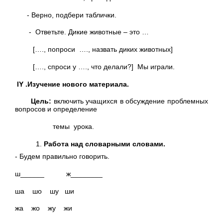
- Верно, подбери таблички.
- Ответьте. Дикие животные – это …
[…., попроси …., назвать диких животных]
[…., спроси у …., что делали?] Мы играли.
IY
.Изучение нового материала.
Цель:
включить учащихся в обсуждение проблемных
вопросов и определение
темы урока.
Работа над словарными словами.
- Будем правильно говорить.
ш______ ж________
ша шо шу ши
жа жо жу жи