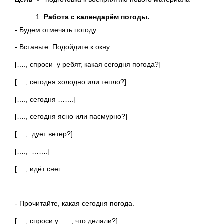
Работа с календарём погоды.
- Будем отмечать погоду.
- Встаньте. Подойдите к окну.
[…., спроси у ребят, какая сегодня погода?]
[…., сегодня холодно или тепло?]
[…., сегодня …….]
[…., сегодня ясно или пасмурно?]
[…., дует ветер?]
[…., …….]
[…., идёт снег
- Прочитайте, какая сегодня погода.
[…., спроси у …. , что делали?]