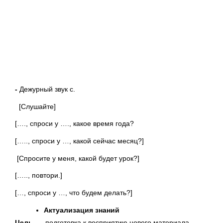
-
Дежурный звук с.
[Слушайте]
[…., спроси у …., какое время года?
[….., спроси у …, какой сейчас месяц?]
[Спросите у меня, какой будет урок?]
[….., повтори.]
[…, спроси у …, что будем делать?]
Актуализация знаний
Цель -
подготовка к восприятию нового материала