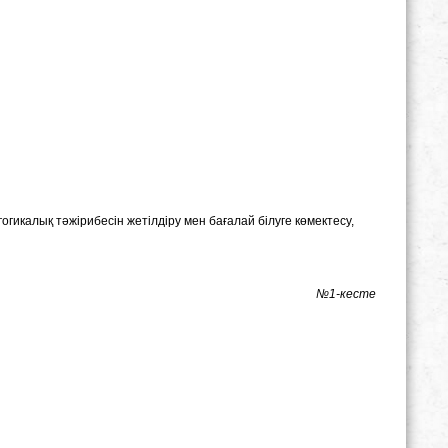
гикалық тәжірибесін жетілдіру мен бағалай білуге көмектесу,
№1-кесте