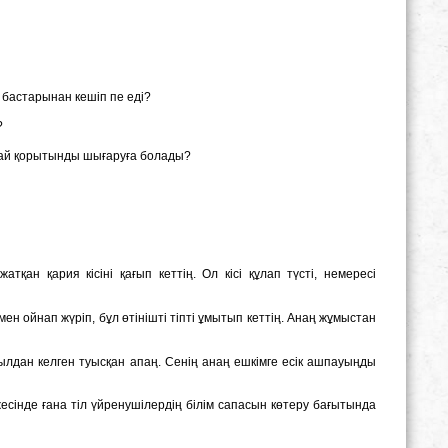
і бастарынан кешіп пе еді?
?
ндай қорытынды шығаруға болады?
қан қария кісіні қағып кеттің. Ол кісі құлап түсті, немересі
н ойнап жүріп, бұл өтінішті тіпті ұмытып кеттің. Анаң жұмыстан
уылдан келген туысқан апаң. Сенің анаң ешкімге есік ашпауыңды
сінде ғана тіл үйренушілердің білім сапасын көтеру бағытында