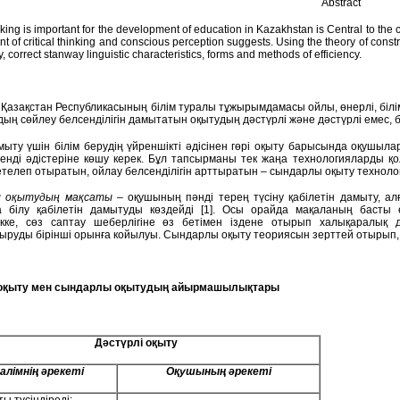
Abstract
inking is important for the development of education in Kazakhstan is Central to the 
 of critical thinking and conscious perception suggests. Using the theory of constru
y, correct stanway linguistic characteristics, forms and methods of efficiency.
ні Қазақстан Республикасының білім туралы тұжырымдамасы ойлы, өнерлі, білім
ң сөйлеу белсенділігін дамытатын оқытудың дәстүрлі және дәстүрлі емес, бе
амыту үшін білім берудің үйреншікті әдісінен гөрі оқыту барысында оқушы
енді әдістеріне көшу керек. Бұл тапсырманы тек жаңа технологияларды 
етелеп отыратын, ойлау белсенділігін арттыратын – сындарлы оқыту техноло
 оқытудың мақсаты
– оқушының пәнді терең түсіну қабілетін дамыту, алғ
а білу қабілетін дамытуды көздейді [1]. Осы орайда мақаланың басты
ікке, сөз саптау шеберлігіне өз бетімен іздене отырып халықаралық де
ыруды бірінші орынға койылуы. Сындарлы оқыту теориясын зерттей отырып, тә
 оқыту мен сындарлы оқытудың айырмашылықтары
Дәстүрлі оқыту
алімнің әрекеті
Оқушының әрекеті
ты түсіндіреді;