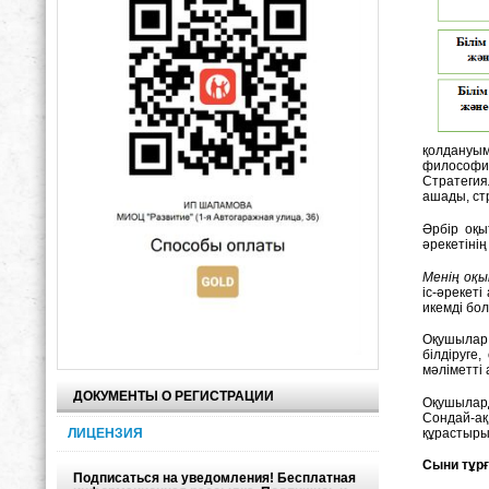
қолдануым
философиял
Стратегия
ашады, ст
Әрбір оқы
әрекетінің
Менің оқ
іс-әрекеті
икемді бо
Оқушыла
білдіруге
мәліметті 
ДОКУМЕНТЫ О РЕГИСТРАЦИИ
Оқушылард
Сондай-ақ
құрастыры
ЛИЦЕНЗИЯ
Сыни тұр
Подписаться на уведомления! Бесплатная