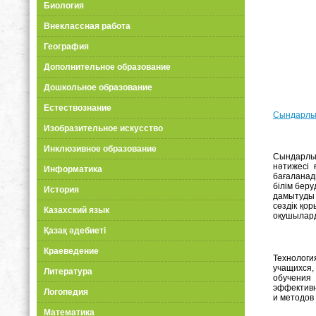
Биология
Внеклассная работа
География
Дополнительное образование
Дошкольное образование
Естествознание
Сындарлы 
Изобразительное искусство
Инклюзивное образование
Сындарлы 
нәтижесі 
Информатика
бағаланад
білім бер
История
дамытуды 
сөздік қо
Казахский язык
оқушыларды
Қазақ әдебиеті
Краеведение
Технологи
учащихся,
Литература
обучения 
эффективн
Логопедия
и методов
Математика