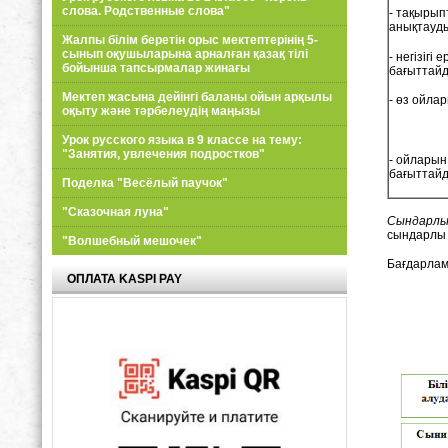
слова. Родственные слова"
- тақырып
анықтауд
Жалпы білім беретін орыс мектептерінің 5-
сынып оқушыларына арналған қазақ тілі
- негізігі
бойынша тапсырмалар жинағы
бағыттайд
Мектеп жасына дейінгі баланы ойын арқылы
- өз ойла
оқыту және тәрбелеудің маңызы
Урок русского языка в 9 классе на тему:
"Занятия, увлечения подростков"
- ойларын
бағытт
Поделка "Весёлый паучок"
"Сказочная луна"
Сындарлы
сындарлы 
"Волшебный мешочек"
Бағдарлам
ОПЛАТА KASPI PAY