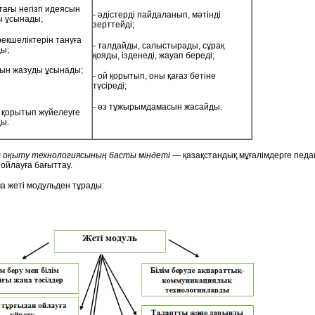
тағы негізгі идеясын
- әдістерді пайдаланып, мәтінді
ы ұсынады;
зерттейді;
 ерекшеліктерін тануға
- талдайды, салыстырады, сұрақ
ы;
қояды, ізденеді, жауап береді;
рын жазуды ұсынады;
- ой қорытып, оны қағаз бетіне
түсіреді;
- өз тұжырымдамасын жасайды.
 қорытып жүйелеуге
айды.
 оқыту технологиясының басты міндеті
— қазақстандық мұғалімдерге педаго
ойлауға бағыттау.
а жеті модульден тұрады: