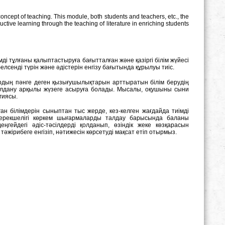
concept of teaching. This module, both students and teachers, etc., the
ctive learning through the teaching of literature in enriching students
ді тұлғаны қалыптастыруға бағытталған және қазіргі білім жүйесі
лсенді түрін және әдістерін енгізу бағытында құрылуы тиіс.
лардың пәнге деген қызығушылықтарын арттыратын білім берудің
қолдану арқылы жүзеге асыруға болады. Мысалы, оқушыны сыни
гиясы.
ан білімдерін сыныптан тыс жерде, кез-келген жағдайда тиімді
 ерекшелігі көркем шығармаларды талдау барысында баланы
ңгейдегі әдіс-тәсілдерді қолданып, өзіндік жеке көзқарасын
жірибеге енгізіп, нәтижесін көрсетуді мақсат етіп отырмыз.