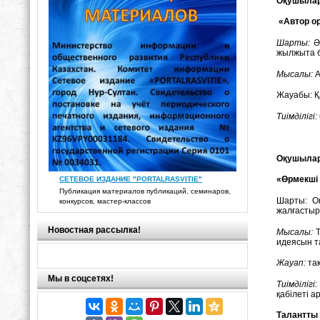
Оқушылар
«Автор о
Шарты:
Әр
жылжыта б
Мысалы:
А
Жауабы: Қ
Тиімділігі:
Оқушылард
«Өрмекші 
СЕТЕВОЕ ИЗДАНИЕ "PORTALRASVITIE"
Публикация материалов публикаций, семинаров,
Шарты: О
конкурсов, мастер-классов
жалғастыр
Новостная рассылка!
Мысалы:
Т
идеясын т
Жауап:
тақ
Мы в соцсетях!
Тиімділігі:
қабілеті а
Талантты