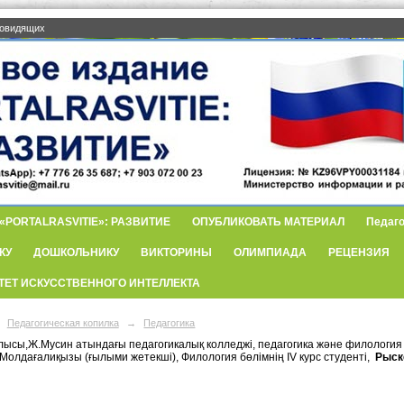
бовидящих
PORTALRASVITIE»: РАЗВИТИЕ
ОПУБЛИКОВАТЬ МАТЕРИАЛ
Педаго
КУ
ДОШКОЛЬНИКУ
ВИКТОРИНЫ
ОЛИМПИАДА
РЕЦЕНЗИЯ
ТЕТ ИСКУССТВЕННОГО ИНТЕЛЛЕКТА
Педагогическая копилка
→
Педагогика
лысы,Ж.Мусин атындағы педагогикалық колледжі, педагогика және филологи
Молдағалиқызы (ғылыми жетекші), Филология бөлімнің IV курс студенті,
Рыске