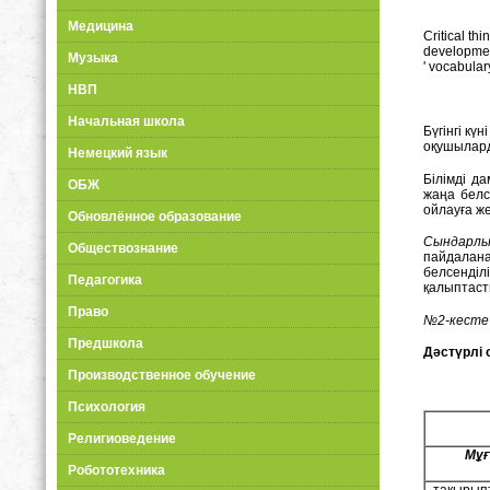
Медицина
Critical th
development
Музыка
' vocabular
НВП
Начальная школа
Бүгінгі кү
оқушыларды
Немецкий язык
Білімді д
ОБЖ
жаңа белс
ойлауға ж
Обновлённое образование
Сындарлы
Обществознание
пайдалан
белсенділ
Педагогика
қалыптаст
Право
№2-кесте
Предшкола
Дәстүрлі
Производственное обучение
Психология
Религиоведение
Мұғ
Робототехника
- тақырып