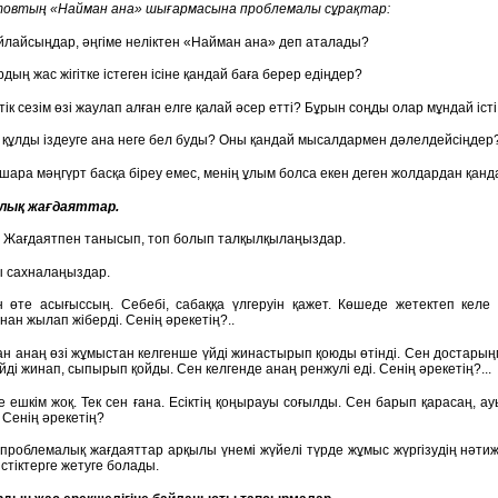
овтың «Найман ана» шығармасына проблемалы сұрақтар:
ойлайсыңдар, әңгіме неліктен «Найман ана» деп аталады?
дың жас жігітке істеген ісіне қандай баға берер едіңдер?
тік сезім өзі жаулап алған елге қалай әсер етті? Бұрын соңды олар мұндай іст
т құлды іздеуге ана неге бел буды? Оны қандай мысалдармен дәлелдейсіңдер
йшара мәңгүрт басқа біреу емес, менің ұлым болса екен деген жолдардан қа
лық жағдаяттар.
.
Жағдаятпен танысып, топ болып талқылқылаңыздар.
 сахналаңыздар.
өте асығыссың. Себебі, сабаққа үлгеруін қажет. Көшеде жетектеп келе жат
ан жылап жіберді. Сенің әрекетің?..
н анаң өзі жұмыстан келгенше үйді жинастырып қоюды өтінді. Сен достарыңме
 үйді жинап, сыпырып қойды. Сен келгенде анаң ренжулі еді. Сенің әрекетің?...
 ешкім жоқ. Тек сен ғана. Есіктің қоңырауы соғылды. Сен барып қарасаң, а
 Сенің әрекетің?
проблемалық жағдаяттар арқылы үнемі жүйелі түрде жұмыс жүргізудің нәтиже
стіктерге жетуге болады.