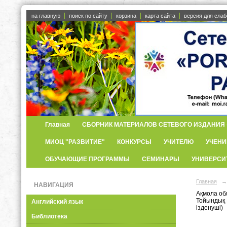
на главную
поиск по сайту
корзина
карта сайта
версия для сла
Главная
СБОРНИК МАТЕРИАЛОВ СЕТЕВОГО ИЗДАНИЯ «
МИОЦ "РАЗВИТИЕ"
КОНКУРСЫ
УЧИТЕЛЮ
УЧЕНИ
ОБУЧАЮЩИЕ ПРОГРАММЫ
СЕМИНАРЫ
УНИВЕРСИ
Главная
→
НАВИГАЦИЯ
Ақмола об
Тойындық 
Английский язык
ізденуші)
Библиотека