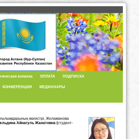
гическая копилка
ОПЛАТА
ПОДПИСКА
КОНФЕРЕНЦИИ
МЕДИАНАРЫ
я ғылымдарының магистрі, Жоламанова
льдина Айнагуль Жанатовна (
студент-