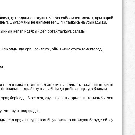
леді, қатардағы әр оқушы бір-бір сөйлемнен жазып, ары қарай
ып, шығарманы не әңгімені көпшілік талқысына ұсынады [3].
нның негізгі идеясы» деп ортақ талқыға салады.
ілік алдында еркін сөйлеуге, ойын жинақтауға көмектеседі.
ма.
іпті лақтырады, жіпті алған оқушы алдыңғы оқушының ойын
тің көлеміне қарай оқушыны білім деңгейін анықтауға болады.
 сұрақ беріледі. Мәселен, оқушылар шығарманың тақырыбы мен
құрметтеуге шақырады.
ды, сол арқылы сұрақ қоя білуге және оған жауап беруде ойлау