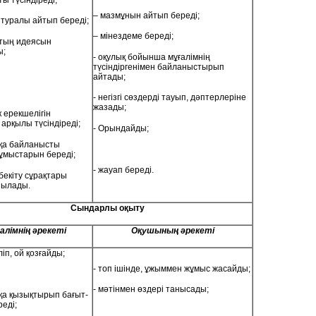
– мазмұнын айтып береді;
 туралы айтып береді;
– мінездеме береді;
птың идеясын
ы;
- оқулық бойынша мұғалімнің
түсіндіргенімен байланыстырып
айтады;
- негізгі сөздерді тауып, дәптерлеріне
жазады;
к ерекшелігін
арқылы түсіндіреді;
- Орындайды;
қа байланысты
ұмыстарын береді;
- жауап береді.
 бекіту сұрақтары
йылады.
Сындарлы оқыту
алімнің әрекеті
Оқушының әрекеті
ліп, ой қозғайды;
- топ ішінде, ұжыммен жұмыс жасайды;
- мәтінмен өздері танысады;
қа қызықтырып бағыт-
реді;