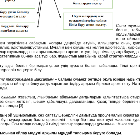
Сыни тұрғы
болып, табы
оқушылардың
және ойммен
ен жүргізілген сабақтың жоғары деңгейде өтуінің алғышарты оның қағ
ық, әдістемелік ұстаным. Мұғалім мен оқушы кез келген әдіс-тәсілді, қыр-сы
лар оқушыларды шығармашылықпен әрекет етуге, ізденімпаздыққа баулиды, е
ратегияның 80-нен аса түрі бар. Жұмыстың ыңғайына қарай стратегияларды өз
ту әдісі белгілі бір мақсатқа жетудің құралы болып табылады. Тілді кірік
 түрлерін меңгерте білу.
ыту тәжірибемдегі мақсатым
– баланы субьект ретінде оқуға өзінше қызықт
 арқылы ойлау, сөйлеу дағдыларын жетілдіру арқылы бірлесе әрекет ету. Нәтиж
лады.
р
оқылым, жазылым, тыңдалым, айтылым
дағдыларын қалыптастыра отырып
, өз ойын жеткізіп, шешім қабылдауға дағдыланады. Қазақ тілінде берілген
ала алады [3].
ың ой ұшқырлығын, сөз саптау шеберлігін дамытуда проблемалық сұрақтар 
 бұл сұрақтардың басты ерекшелігі – олар бір ғана шектеулі мәселеге құ
лады. Осы жолда осындай тиімді тапсырлармаларды ұсынамын: Мысалға:
ғысынан ойлау модулі арқылы мұндай тапсырма беруге болады.