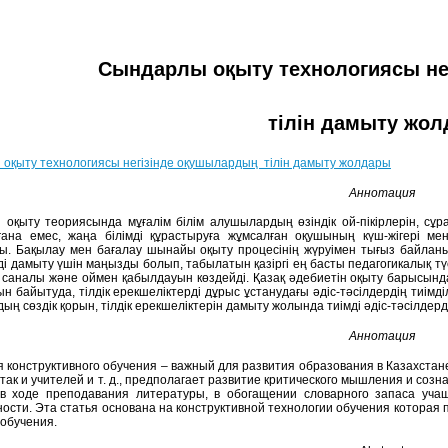
Сындарлы оқыту технологиясы не
тілін дамыту жо
оқыту технологиясы негізінде оқушылардың тілін дамыту жолдары
Аннотация
оқыту теориясында мұғалім білім алушылардың өзіндік ой-пікірлерін, сұр
ғана емес, жаңа білімді құрастыруға жұмсалған оқушының күш-жігері мен 
ы. Бақылау мен бағалау шынайы оқыту процесінің жүруімен тығыз байлан
уді дамыту үшін маңызды болып, табылатын қазіргі ең басты педагогикалық т
саналы және оймен қабылдауын көздейді. Қазақ әдебиетін оқыту барысын
рын байытуда, тілдік ерекшеліктерді дұрыс ұстанудағы әдіс-тәсілдердің тиім
ң сөздік қорын, тілдік ерекшеліктерін дамыту жолында тиімді әдіс-тәсілдер
Аннотация
я конструктивного обучения – важный для развития образования в Казахстане
 так и учителей и т. д., предполагает развитие критического мышления и соз
в ходе преподавания литературы, в обогащении словарного запаса уча
ости. Эта статья основана на конструктивной технологии обучения которая
 обучения.