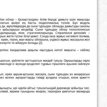
дан ойлау
– Қазақстандағы білім беруді дамыту үшін маңызды
латын қазіргі ең басты педагогикалық түсінік. Бұл модуль
 да, мұғалімдердің де сыни тұрғыдан ойлауды дамытуды саналы
 қабылдауын көздейді. Сыни тұрғыдан ойлау технологиясын
идаларында, яғни, стратегияларында.
Стратегия
дегеніміз –
рын жетік түсіне білуі қажет. Сонда ғана жұмыс нәтижелі болмақ.
ркін, терең, жан-жақты ойлауына, үздіксіз жұмыс жасауына жол
гертіп те жіберуге болады [2].
тірілген бағдарлама арқылы оқытудың негізгі мақсаты – сөйлеу
ыратын, қабілетін арттыратын жағдай туғызу. Оқушыларды оқуға
есінде іс жүзінде күнделікті тұрмыс-тіршілікте ауызекі сөйлеуге
, еркін қарым-қатынас жасауға, сыни тұрғыдан өз көзқарасын
 кез келген ақпараттарды тиімді қолдана отырып, өзіне қажетті
қызықты, әрі әдеби айтыс туғызатындай дәрежеде қойылуы тиіс.
рылмай, көркем туындыны кеңірек, тереңірек қамтитын мазмұнда