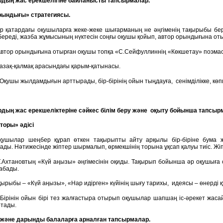
дың жас ерекшелігіне байланысты тапсырмалар.
рындығы» стратегиясы.
 қатардағы оқушыларға жеке-жеке шығарманың не әңгіменің тақырыбы бері
ереді, жазба жұмысының нүктесін соңғы оқушы қойып, автор орындығына отыр
втор орындығына отырған оқушы топқа «С.Сейфуллиннің «Көкшетау» поэмасы
азақ-қалмақ арасындағы қарым-қатынасы.
Оқушы жылдамдығын арттырады, бір-бірінің ойын тыңдауға, сенімділікке, көпш
ың жас ерекшеліктеріне сәйкес білім беру және оқыту бойынша тапсыр
торы» әдісі
қушылар шеңбер құрап өткен тақырыпты айту арқылы бір-біріне бума ж
ады. Нәтижесінде жіптер шырмалып, өрмекшінің торына ұқсап қалуы тиіс. Жіп
.Ахтановтың «Күй аңызы» әңгімесінін оқиды. Тақырып бойынша әр оқушыға
абады.
ырыбы – «Күй аңызы», «Нар идірген» күйінің шығу тарихы, идеясы – өнерді 
Бірінін ойын бірі тез жалғастыра отырып оқушылар шапшаң іс-әрекет жасай
ртады.
 және дарынды балаларға арналған тапсырмалар.