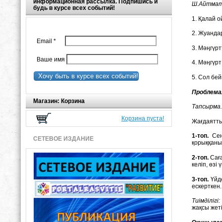
информационная рассылка. Подпишись и
Ш.Айтмат
будь в курсе всех событий!
1. Қалай 
2. Жуандар
Email
*
3. Мәңгүрт
Ваше имя
4. Мәңгүр
Хочу быть в курсе всех событий!
5. Сол бе
Проблема
Магазин: Корзина
Тапсырма
Корзина пуста!
Жағдаятты
1-топ.
Сен 
СЕТЕВОЕ ИЗДАНИЕ
қорыққанын
2-топ.
Саға
келіп, өзі
3-топ.
Үйде
ескерткен.
Тиімділігі:
жақсы жеті