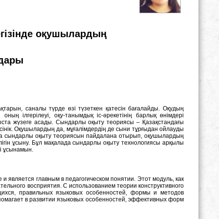
гізінде оқушылардың
лдары
ақтарын, саналы түрде өзі түзеткен қатесін бағалайды. Оқудың
оның ілгерілеуі, оқу-танымдық іс-әрекетінің барлық өнімдері
ыста жүзеге асады. Сындарлы оқыту теориясы – Қазақстандағы
үсінік. Оқушылардың да, мұғалімдердің де сыни тұрғыдан ойлауды
да сындарлы оқыту теориясын пайдалана отырып, оқушылардың
ділігін ұсыну. Бұл мақалада сындарлы оқыту технологиясы арқылы
ді ұсынамын.
 и является главным в педагогическом понятии. Этот модуль, как
нательного восприятия. С использованием теории конструктивного
щихся, правильных языковых особенностей, формы и методов
 помагает в развитии языковых особенностей, эффективных форм