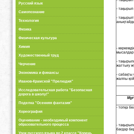
Русский язык
- тақырып
Самопознание
- тақыры
Технология
анықтайд
Физика
Физическая культура
Химия
- көркемді
мысалдар 
Художественный труд
- тақырып
Черчение
жаттығу ж
Экономика и финансы
- сабақты
жалпы қо
Иванов-Крамской "Прелюдия"
Исследовательская работа "Безопасная
дорога в школу!"
Мұғ
Поделка "Осенняя фантазия"
- топқа бө
Хореография
Оценивание - необходимый компонент
образовательного процесса
- тақырып
бағдар бе
Урок русского языка во 2 классе "Корень