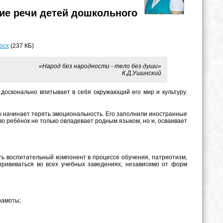
тие речи детей дошкольного
ocx
(237 КБ)
«Народ без народности - тело без души»
К.Д.Ушинский
 досконально впитывает в себя окружающий его мир и культуру.
ык начинает терять эмоциональность. Его заполнили иностранные
во ребёнок не только овладевает родным языком, но и, осваивает
ть воспитательный компонент в процессе обучения, патриотизм,
прививаться во всех учебных заведениях, независимо от форм
рамоты;