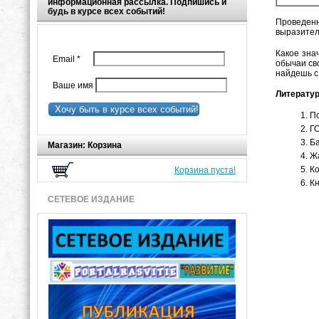
информационная рассылка. Подпишись и
будь в курсе всех событий!
Проведенн
выразител
Какое зна
Email
*
обычаи сво
найдешь с
Ваше имя
Литератур
Хочу быть в курсе всех событий!
По
ГО
Ба
Магазин: Корзина
Жа
Ко
Корзина пуста!
Кн
СЕТЕВОЕ ИЗДАНИЕ