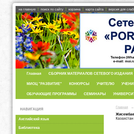
на главную
поиск по сайту
корзина
карта сайта
версия для сла
Главная
СБОРНИК МАТЕРИАЛОВ СЕТЕВОГО ИЗДАНИЯ «
МИОЦ "РАЗВИТИЕ"
КОНКУРСЫ
УЧИТЕЛЮ
УЧЕНИ
ОБУЧАЮЩИЕ ПРОГРАММЫ
СЕМИНАРЫ
УНИВЕРСИ
Главная
→
НАВИГАЦИЯ
Жисембае
Казахстан
Английский язык
Библиотека