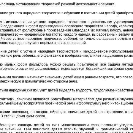
ь помощь в становлении творческой речевой деятельности ребенка.
ание устного народного творчества в обучении и воспитании детей приобрет
ть использования устного народного творчества в дошкольном учреждени
й содержания и форм произведений словесного творчества народа, характе
спринимают фольклорные произведения благодаря их мягкому юмору, ненав
творчество — неоценимое богатство каждого народа, выработанный веками вз
. Через устное народное творчество ребёнок не только овладевает родным я
воего народа, получает первые впечатления о ней.
ние детей с устным народным творчеством и каждодневное использование
 устную речь ребенка, его фантазию и воображение, влияет на духовное раз
ю малых форм фольклора можно решать практически все задачи методи
и речевого развития дошкольников используется богатейший материал слове
ьными песнями начинают знакомить детей еще в раннем возрасте, что позв
 лексическую и грамматическую стороны речи.
етьми народные сказки, учит детей выделять мудрость, трудолюбие-нравствен
считалки, заклички являются богатейшим материалом для развития звуково
 дальнейшему восприятию поэтической речи и формируем у него интонацион
вании пословиц, поговорок, обращаю внимание детей на отражение в них
В степи царил культ слова.
богащают словарь детей за счет многозначности слов, помогают увиде
м значении. Они помогают детям усвоить звуковой и грамматический с