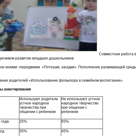
Совместная работа в
а о речевом развитии младших дошкольников.
ние книжки -передвижки «Потешки, загадки». Пополнение разви
ание родителей «Использование фольклора в семейном воспитании».
ты анкетирования
Используют родители
Не используют устное
устное народное
народное творчество
творчества при
при общении с
общении с ребенком
ребенком
 года
25%
65%
год
55%
45%