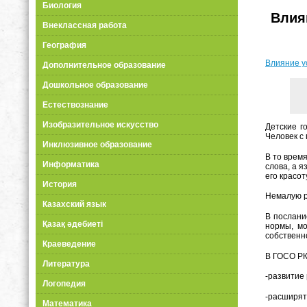
Биология
Влия
Внеклассная работа
География
Влияние у
Дополнительное образование
Дошкольное образование
Естествознание
Изобразительное искусство
Детские г
Человек с
Инклюзивное образование
В то врем
Информатика
слова, а 
его красот
История
Немалую р
Казахский язык
В послани
Қазақ әдебиеті
нормы, мо
собственн
Краеведение
В ГОСО РК
Литература
-развитие
Логопедия
-расширят
Математика