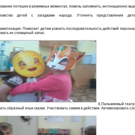
ование потешек в режимных моментах, помочь запомнить, интонационно выр
мство детей с загадками народа. Уточнять представления детей
раматизация. Помогает детям усвоить последовательность действий персонаж
овать их словарный запас.
6.Пальчиковый театр
ать образный язык сказки. Участвовать самим в действии. Активизировать сл