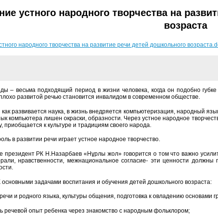
ние устного народного творчества на разви
возраста
стного народного творчества на развитие речи детей дошкольного возраста.d
оды – весьма подходящий период в жизни человека, когда он подобно губке
 плохо развитой речью становится инвалидом в современном обществе.
я как развивается наука, в жизнь внедряется компьютеризация, народный яз
язык компьютера лишен окраски, образности. Через устное народное творчест
у, приобщается к культуре и традициям своего народа.
оль в развитии речи играет устное народное творчество.
е президент РК Н.Назарбаев «Нұрлы жол» говорится о том что важно усили
рали, нравственности, межнациональное согласие- эти ценности должны 
ости.
 основными задачами воспитания и обучения детей дошкольного возраста:
 речи и родного языка, культуры общения, подготовка к овладению основами г
ь речевой опыт ребенка через знакомство с народным фольклором;