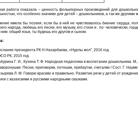
ая работа показала – ценность фольклорных произведений для дошкольног
ьностью, что особенно значимо для детей – дошкольников, а так же другими
чение имела бы поэзия, если бы в ней не чувствовалось биение сердца, пол
его народа, любишь его песни, его музыку, его стихи и , по- человечески, го
 ним общий язык, ты будешь его другом и сыном.
а:
слание президента РК Н.Назарбаева, «Нұрлы жол", 2016 год.
СО РК, 2015 год.
бурина Г. И., Кузина Т. Ф. Народная педагогика в воспитании дошкольника. М.,
воронушки: Песни, приговорки, потешки, прибаутки, считалки / Сост. Г. Наумен
зырева Л. М. Говорю красиво и правильно. Развитие речи у детей от рождения 
иги с казахскими и русскими народными сказками.