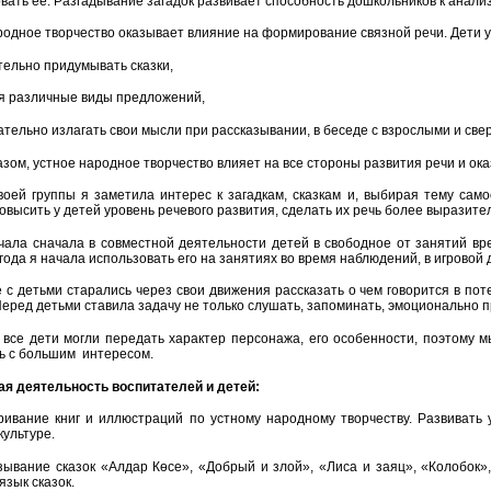
вать ее. Разгадывание загадок развивает способность дошкольников к анали
родное творчество оказывает влияние на формирование связной речи. Дети у
тельно придумывать сказки,
уя различные виды предложений,
ательно излагать свои мысли при рассказывании, в беседе с взрослыми и све
азом, устное народное творчество влияет на все стороны развития речи и ок
воей группы я заметила интерес к загадкам, сказкам и, выбирая тему сам
овысить у детей уровень речевого развития, сделать их речь более выразите
чала сначала в совместной деятельности детей в свободное от занятий вре
года я начала использовать его на занятиях во время наблюдений, в игровой 
с детьми старались через свои движения рассказать о чем говорится в потеш
Перед детьми ставила задачу не только слушать, запоминать, эмоционально п
 все дети могли передать характер персонажа, его особенности, поэтому 
ь с большим интересом.
я деятельность воспитателей и детей:
ривание книг и иллюстраций по устному народному творчеству. Развивать 
культуре.
зывание сказок «Алдар Кѳсе», «Добрый и злой», «Лиса и заяц», «Колобок»
язык сказок.