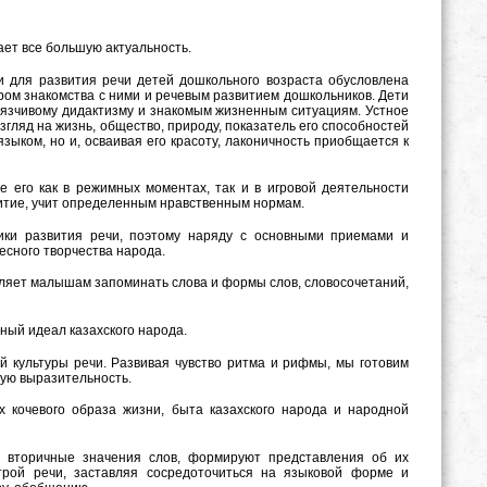
ает все большую актуальность.
и для развития речи детей дошкольного возраста обусловлена
ром знакомства с ними и речевым развитием дошкольников. Дети
язчивому дидактизму и знакомым жизненным ситуациям. Устное
гляд на жизнь, общество, природу, показатель его способностей
зыком, но и, осваивая его красоту, лаконичность приобщается к
 его как в режимных моментах, так и в игровой деятельности
витие, учит определенным нравственным нормам.
ки развития речи, поэтому наряду с основными приемами и
сного творчества народа.
оляет малышам запоминать слова и формы слов, словосочетаний,
ный идеал казахского народа.
й культуры речи. Развивая чувство ритма и рифмы, мы готовим
ную выразительность.
 кочевого образа жизни, быта казахского народа и народной
ть вторичные значения слов, формируют представления об их
трой речи, заставляя сосредоточиться на языковой форме и