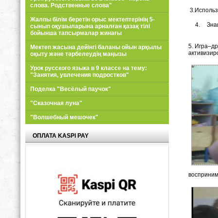
слова. Родственные слова"
3.Использ
Жалпы білім беретін орыс мектептерінің 5-
4. Знако
сынып оқушыларына арналған қазақ тілі
бойынша тапсырмалар жинағы
5. Игра–д
Мектеп жасына дейінгі баланы ойын арқылы
активизир
оқыту және тәрбелеудің маңызы
Урок русского языка в 9 классе на тему:
"Занятия, увлечения подростков"
Поделка "Весёлый паучок"
"Сказочная луна"
"Волшебный мешочек"
ОПЛАТА KASPI PAY
восприним