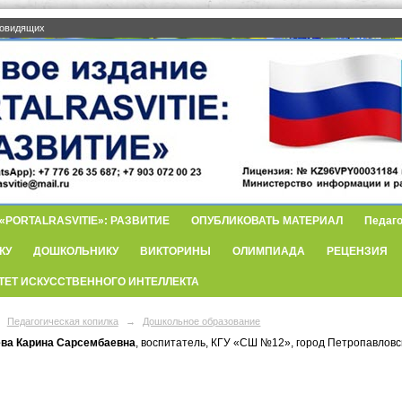
бовидящих
PORTALRASVITIE»: РАЗВИТИЕ
ОПУБЛИКОВАТЬ МАТЕРИАЛ
Педаго
КУ
ДОШКОЛЬНИКУ
ВИКТОРИНЫ
ОЛИМПИАДА
РЕЦЕНЗИЯ
ТЕТ ИСКУССТВЕННОГО ИНТЕЛЛЕКТА
Педагогическая копилка
→
Дошкольное образование
ва Карина Сарсембаевна
, воспитатель, КГУ «СШ №12», город Петропавловс