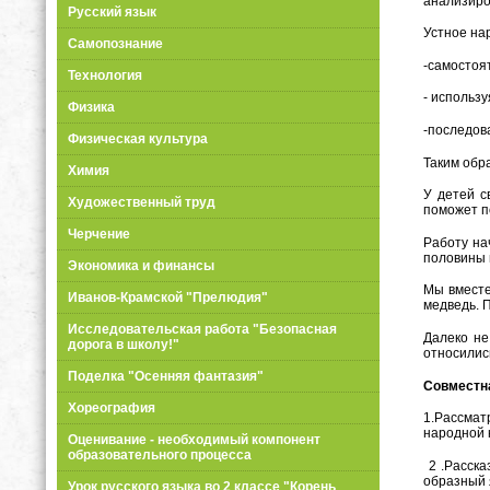
анализиро
Русский язык
Устное на
Самопознание
-самостоя
Технология
- использ
Физика
-последов
Физическая культура
Таким обр
Химия
У детей с
Художественный труд
поможет п
Черчение
Работу на
половины 
Экономика и финансы
Мы вместе 
Иванов-Крамской "Прелюдия"
медведь. 
Исследовательская работа "Безопасная
Далеко не
дорога в школу!"
относилис
Поделка "Осенняя фантазия"
Совместна
Хореография
1.Рассмат
народной 
Оценивание - необходимый компонент
образовательного процесса
2 .Расска
образный 
Урок русского языка во 2 классе "Корень