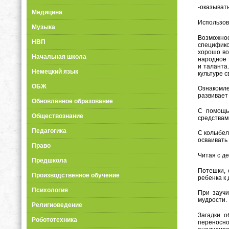
-оказыват
Медицина
Использов
Музыка
Возможнос
НВП
специфико
хорошо во
Начальная школа
народное 
и таланта
Немецкий язык
культуре с
ОБЖ
Ознакомле
развивает
Обновлённое образование
С помощь
Обществознание
средствам
Педагогика
С колыбел
осваивать
Право
Читая с д
Предшкола
Потешки, 
Производственное обучение
ребенка к
Психология
При заучи
мудрости. 
Религиоведение
Загадки о
Робототехника
переносно