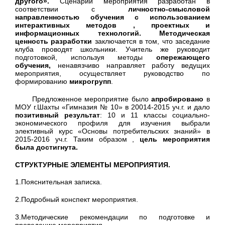
другого».
Сценарий мероприятия разработан в
соответствии с
личностно-смысловой
направленностью обучения с использованием
интерактивных методов , проектных и
информационных технологий. Методическая
ценность разработки
заключается в том, что заседание
клуба проводят школьники. Учитель же руководит
подготовкой, используя методы
опережающего
обучения,
ненавязчиво направляет работу ведущих
мероприятия, осуществляет руководство по
формированию
микрогрупп
.
Предложенное мероприятие было
апробировано
в
МОУ г.Шахты «Гимназия № 10» в 20014-2015 уч.г. и дало
позитивный результат
: 10 и 11 классы социально-
экономического профиля для изучения выбрали
элективный курс «Основы потребительских знаний» в
2015-2016 уч.г. Таким образом ,
цель мероприятия
была достигнута.
СТРУКТУРНЫЕ ЭЛЕМЕНТЫ МЕРОПРИЯТИЯ.
1.Пояснительная записка.
2.Подробный конспект мероприятия.
3.Методические рекомендации по подготовке и
проведению мероприятия.