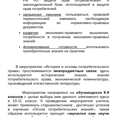
РФ «О защите прав потребителей», о
законодательной базе, используемой в защите
прав потребителей.
овладения умением
пользоваться правовой
терминологией, извлекать необходимую
информацию из нормативно-правовых
документов.
развития
экономико-правового мышления,
потребности в получении экономико-правовых
знаний.
формирования готовности
использовать
приобретенные знания на практике.
В мероприятии «История и основы потребительского
права» прослеживаются
межпредметные связи
: здесь
используются исторические знания, знания
потребительского права, экономической номенклатуры,
произведений отечественной литературы.
Мероприятие направлено на
обучающихся 8-9
классов
с целью выбора ими данного элективного курса
в 10-11 классе. К проведению мероприятия учитель
может привлекать старшеклассников , достигших успехов
в изучении «Основ потребительских знаний», таким
образом используется принцип «
научился сам- научи