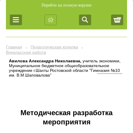
Перейти на полную версию
Корз
Главная
Педагогическая копилка
→
→
Внеклассная работа
Авилова Александра Николаевна,
учитель экономики,
Муниципальное бюджетное общеобразовательное
учреждение г.Шахты Ростовской области "Гимназия №10
им. В.М.Шаповалова"
Методическая разработка
мероприятия