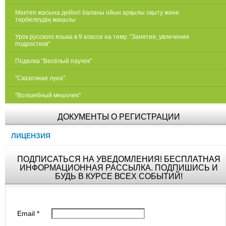
Мектеп жасына дейінгі баланы ойын арқылы оқыту және
тәрбелеудің маңызы
Урок русского языка в 9 классе на тему: "Занятия, увлечения
подростков"
Поделка "Весёлый паучок"
"Сказочная луна"
"Волшебный мешочек"
ДОКУМЕНТЫ О РЕГИСТРАЦИИ
ЛИЦЕНЗИЯ
ПОДПИСАТЬСЯ НА УВЕДОМЛЕНИЯ! БЕСПЛАТНАЯ
ИНФОРМАЦИОННАЯ РАССЫЛКА. ПОДПИШИСЬ И
БУДЬ В КУРСЕ ВСЕХ СОБЫТИЙ!
Email
*