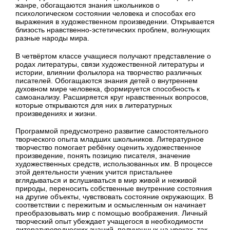
жанре, обогащаются знания школьников о
психологическом состоянии человека и способах его
выражения в художественном произведении. Открывается
близость нравственно-эстетических проблем, волнующих
разные народы мира.
В четвёртом классе учащиеся получают представление о
родах литературы, связи художественной литературы и
истории, влиянии фольклора на творчество различных
писателей. Обогащаются знания детей о внутреннем
духовном мире человека, формируется способность к
самоанализу. Расширяется круг нравственных вопросов,
которые открываются для них в литературных
произведениях и жизни.
Программой предусмотрено развитие самостоятельного
творческого опыта младших школьников. Литературное
творчество помогает ребёнку оценить художественное
произведение, понять позицию писателя, значение
художественных средств, использованных им. В процессе
этой деятельности ученик учится пристальнее
вглядываться и вслушиваться в мир живой и неживой
природы, переносить собственные внутренние состояния
на другие объекты, чувствовать состояние окружающих. В
соответствии с пережитым и осмысленным он начинает
преобразовывать мир с помощью воображения. Личный
творческий опыт убеждает учащегося в необходимости
литературоведческих знаний, полученных на уроках, так