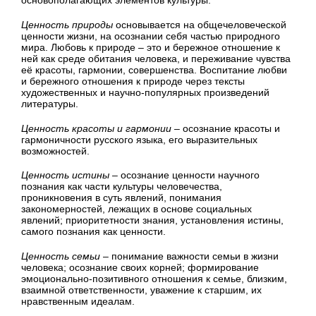
основополагающих элементов культуры.
Ценность природы
основывается на общечеловеческой
ценности жизни, на осознании себя частью природного
мира. Любовь к природе – это и бережное отношение к
ней как среде обитания человека, и переживание чувства
её красоты, гармонии, совершенства. Воспитание любви
и бережного отношения к природе через тексты
художественных и научно-популярных произведений
литературы.
Ценность красоты и гармонии
– осознание красоты и
гармоничности русского языка, его выразительных
возможностей.
Ценность истины
– осознание ценности научного
познания как части культуры человечества,
проникновения в суть явлений, понимания
закономерностей, лежащих в основе социальных
явлений; приоритетности знания, установления истины,
самого познания как ценности.
Ценность семьи
– понимание важности семьи в жизни
человека; осознание своих корней; формирование
эмоционально-позитивного отношения к семье, близким,
взаимной ответственности, уважение к старшим, их
нравственным идеалам.