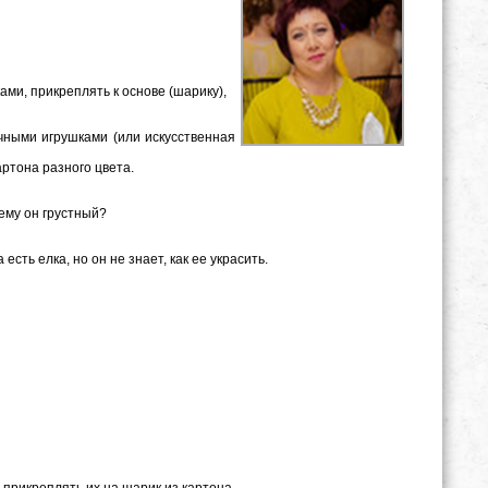
ми, прикреплять к основе (шарику),
чными игрушками (или искусственная
ртона разного цвета.
чему он грустный?
 есть елка, но он не знает, как ее украсить.
 прикреплять их на шарик из картона.