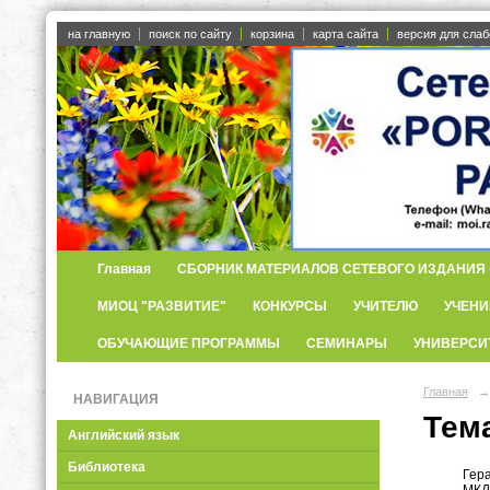
на главную
поиск по сайту
корзина
карта сайта
версия для сла
Главная
СБОРНИК МАТЕРИАЛОВ СЕТЕВОГО ИЗДАНИЯ «
МИОЦ "РАЗВИТИЕ"
КОНКУРСЫ
УЧИТЕЛЮ
УЧЕНИ
ОБУЧАЮЩИЕ ПРОГРАММЫ
СЕМИНАРЫ
УНИВЕРСИ
Главная
→
НАВИГАЦИЯ
Тема
Английский язык
Библиотека
Гер
МКДО