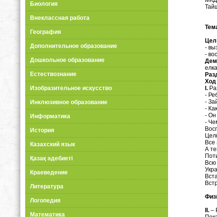
Биология
Тайш
Внеклассная работа
Тем
География
Цел
Дополнительное образование
- вы
- во
Дошкольное образование
Дем
елка
Естествознание
Раз
Ход 
I
.
Раз
Изобразительное искусство
- Ре
- За
Инклюзивное образование
- Ка
- Он
Информатика
- Че
Вос
История
Целы
Все 
Казахский язык
А те
Поти
Қазақ әдебиеті
Всю 
Укра
Краеведение
Вста
Встр
Литература
Физ
Логопедия
II
.
– 
Математика
Пока