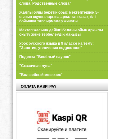
слова. Родственные слова"
Жалпы білім беретін орыс мектептерінің 5-
сынып оқушыларына арналған қазақ тілі
бойынша тапсырмалар жинағы
Мектеп жасына дейінгі баланы ойын арқылы
оқыту және тәрбелеудің маңызы
Урок русского языка в 9 классе на тему:
"Занятия, увлечения подростков"
Поделка "Весёлый паучок"
"Сказочная луна"
"Волшебный мешочек"
ОПЛАТА KASPI PAY