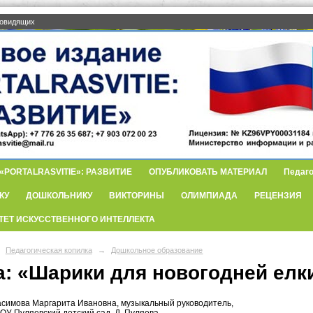
бовидящих
PORTALRASVITIE»: РАЗВИТИЕ
ОПУБЛИКОВАТЬ МАТЕРИАЛ
Педаго
КУ
ДОШКОЛЬНИКУ
ВИКТОРИНЫ
ОЛИМПИАДА
РЕЦЕНЗИЯ
ТЕТ ИСКУССТВЕННОГО ИНТЕЛЛЕКТА
Педагогическая копилка
→
Дошкольное образование
: «Шарики для новогодней елки
асимова Маргарита Ивановна, музыкальный руководитель,
У Пуляевский детский сад, Д. Пуляева,