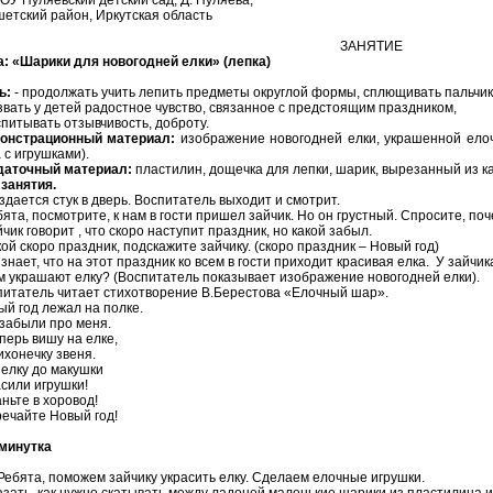
етский район, Иркутская область
ЗАНЯТИЕ
а: «Шарики для новогодней елки» (лепка)
ь:
- продолжать учить лепить предметы округлой формы, сплющивать пальчика
звать у детей радостное чувство, связанное с предстоящим праздником,
спитывать отзывчивость, доброту.
онстрационный материал:
изображение новогодней елки, украшенной ело
 с игрушками).
даточный материал:
пластилин, дощечка для лепки, шарик, вырезанный из ка
занятия.
дается стук в дверь. Воспитатель выходит и смотрит.
бята, посмотрите, к нам в гости пришел зайчик. Но он грустный. Спросите, по
йчик говорит , что скоро наступит праздник, но какой забыл.
кой скоро праздник, подскажите зайчику. (скоро праздник – Новый год)
 знает, что на этот праздник ко всем в гости приходит красивая елка. У зайчика
м украшают елку? (Воспитатель показывает изображение новогодней елки).
питатель читает стихотворение В.Берестова «Елочный шар».
й год лежал на полке.
забыли про меня.
перь вишу на елке,
хонечку звеня.
елку до макушки
сили игрушки!
ньте в хоровод!
ечайте Новый год!
минутка
Ребята, поможем зайчику украсить елку. Сделаем елочные игрушки.
зать, как нужно скатывать между ладоней маленькие шарики из пластилина и