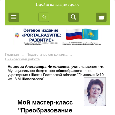
Перейти на полную версию
Корз
Главная
Педагогическая копилка
→
→
Внеклассная работа
Авилова Александра Николаевна,
учитель экономики,
Муниципальное бюджетное общеобразовательное
учреждение г.Шахты Ростовской области "Гимназия
№10
им. В.М.Шаповалова"
Мой мастер-класс
"Преобразование