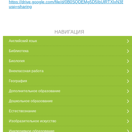
https://drive.google.com/file/d/0B0SQDEMg5D5IbUlRTXIxN3BPT2
usp=sharing
НАВИГАЦИЯ
Английский язык
Библиотека
Биология
Внеклассная работа
География
Дополнительное образование
Дошкольное образование
Естествознание
Изобразительное искусство
Инклюзивное образование