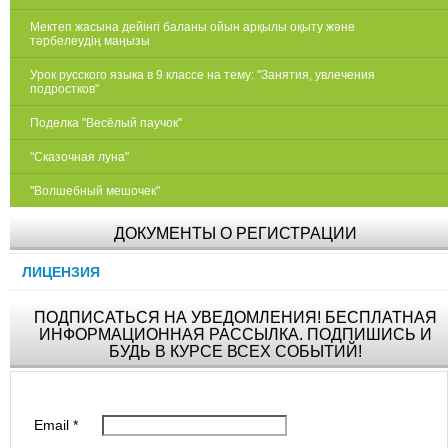
Мектеп жасына дейінгі баланы ойын арқылы оқыту және
тәрбелеудің маңызы
Урок русского языка в 9 классе на тему: "Занятия, увлечения
подростков"
Поделка "Весёлый паучок"
"Сказочная луна"
"Волшебный мешочек"
ДОКУМЕНТЫ О РЕГИСТРАЦИИ
ЛИЦЕНЗИЯ
ПОДПИСАТЬСЯ НА УВЕДОМЛЕНИЯ! БЕСПЛАТНАЯ
ИНФОРМАЦИОННАЯ РАССЫЛКА. ПОДПИШИСЬ И
БУДЬ В КУРСЕ ВСЕХ СОБЫТИЙ!
Email
*