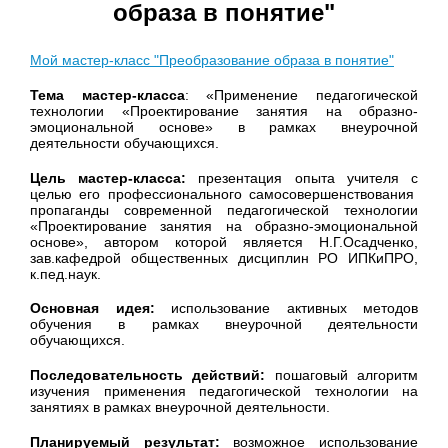
образа в понятие"
Мой мастер-класс "Преобразование образа в понятие"
Тема мастер-класса
: «Применение педагогической
технологии «Проектирование занятия на образно-
эмоциональной основе» в рамках внеурочной
деятельности обучающихся.
Цель мастер-класса:
презентация опыта учителя с
целью его профессионального самосовершенствования
пропаганды современной педагогической технологии
«Проектирование занятия на образно-эмоциональной
основе», автором которой является Н.Г.Осадченко,
зав.кафедрой общественных дисциплин РО ИПКиПРО,
к.пед.наук.
Основная идея:
использование активных методов
обучения в рамках внеурочной деятельности
обучающихся.
Последовательность действий:
пошаговый алгоритм
изучения применения педагогической технологии на
занятиях в рамках внеурочной деятельности.
Планируемый результат:
возможное использование