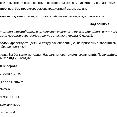
спитать эстетическое восприятие природы, желание любоваться явлениями 
ание
: ноутбук, проектор, демонстрационный экран, указка.
ный материал
: краски, кисточки, альбомные листы, воздушные шары.
Ход занятия
ормлена фигурой радуги из воздушных шаров, а также украшена воздушным
их в мероприятии детей). Дети занимают места.
Слайд 1
.
тель
: Здравствуйте, дети! Я хочу у вас спросить, какие природные явления вы
одящие вопросы
).
тель
: Вы большие молодцы! Назвали много природных явлений. Послушайте, 
чь.
Слайд 2
. Загадка:
ные ворота
строил кто-то,
в них нелегко –
высоко.
я мастер тот,
асок для ворот.
о-красота!