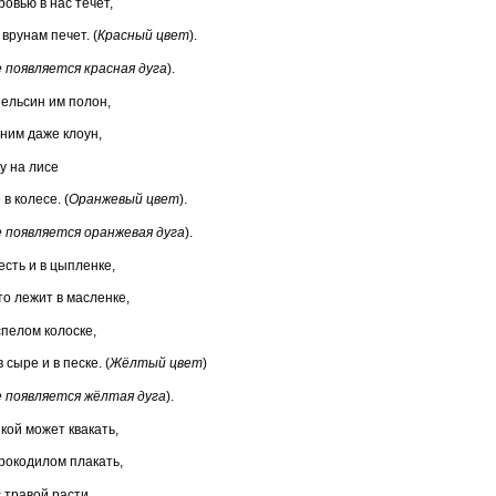
ровью в нас течет,
врунам печет. (
Красный цвет
).
 появляется красная дуга
).
ельсин им полон,
 ним даже клоун,
у на лисе
 в колесе. (
Оранжевый цвет
).
е появляется оранжевая дуга
).
есть и в цыпленке,
то лежит в масленке,
спелом колоске,
 сыре и в песке. (
Жёлтый цвет
)
е появляется жёлтая дуга
).
кой может квакать,
крокодилом плакать,
 травой расти,