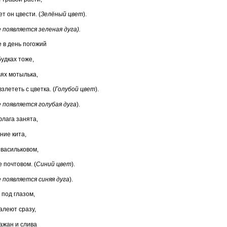
т он цвести. (
Зелёный цвет
).
е появляется зеленая дуга).
е в день погожий
удках тоже,
ьях мотылька,
злететь с цветка. (
Голубой цвет
).
 появляется голубая дуга
).
флага занята,
ние кита,
 васильковом,
 почтовом. (
Синий цвет
).
 появляется синяя дуга
).
 под глазом,
алеют сразу,
ажан и слива