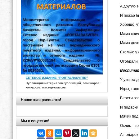
А другую з
И пожар б
Хорошо, ч
Мама спич
Мама доче
Сколько у 
Отобрали 
Воспита
СЕТЕВОЕ ИЗДАНИЕ "PORTALRASVITIE"
У утенка 
Публикация материалов публикаций, семинаров,
конкурсов, мастер-классов
Игры, танц
В гости в
Новостная рассылка!
И подарки
Мячик под
Мы в соцсетях!
Ослик – з
А подарок