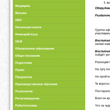
во
Медицина
Оборудов
Музыка
Раздаточ
НВП
Начальная школа
Группа оф
участвующ
Немецкий язык
Воспита
ОБЖ
задаю нав
Обновлённое образование
Воспита
пойдёт ре
Обществознание
Разноцвет
Педагогика
На лугу по
Право
Но пройти 
Предшкола
Те ворота 
Производственное обучение
Постаралс
Психология
Взял он кр
Религиоведение
Робототехника
Что за чуд