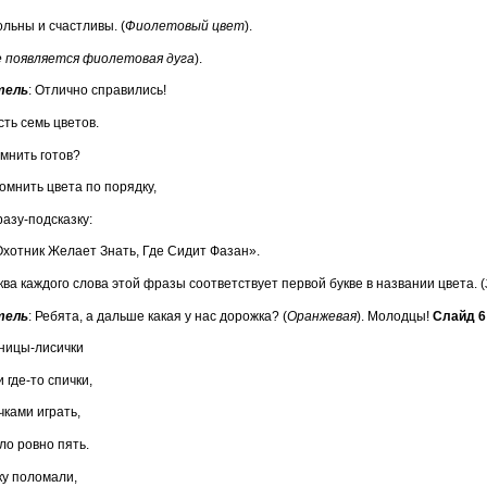
льны и счастливы. (
Фиолетовый цвет
).
е появляется фиолетовая дуга
).
тель
: Отлично справились!
сть семь цветов.
омнить готов?
омнить цвета по порядку,
азу-подсказку:
хотник Желает Знать, Где Сидит Фазан».
ва каждого слова этой фразы соответствует первой букве в названии цвета. (
тель
: Ребята, а дальше какая у нас дорожка? (
Оранжевая
). Молодцы!
Слайд 6
зницы-лисички
где-то спички,
чками играть,
ло ровно пять.
ку поломали,