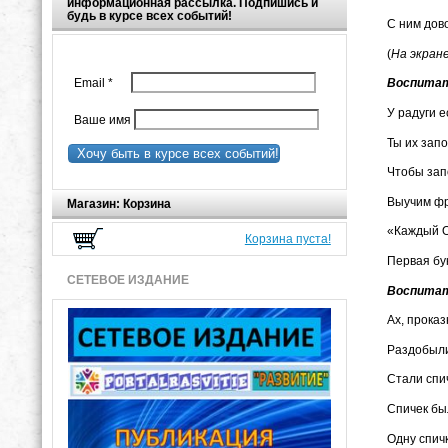
информационная рассылка. Подпишись и
будь в курсе всех событий!
С ним дово
(
На экран
Email
*
Воспита
У радуги е
Ваше имя
Ты их зап
Хочу быть в курсе всех событий!
Чтобы зап
Выучим фр
Магазин: Корзина
«Каждый О
Корзина пуста!
Первая бук
СЕТЕВОЕ ИЗДАНИЕ
Воспита
Ах, прока
Раздобыли 
Стали спи
Спичек бы
Одну спич