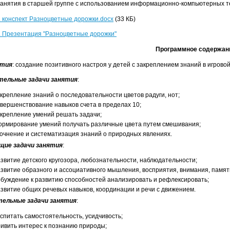
занятия в старшей группе с использованием информационно-компьютерных т
. конспект Разноцветные дорожки.docx
(33 КБ)
. Презентация "Разноцветные дорожки"
Программное содержан
ятия
: создание позитивного настроя у детей с закреплением знаний в игрово
тельные задачи занятия
:
крепление знаний о последовательности цветов радуги, нот;
вершенствование навыков счета в пределах 10;
крепление умений решать задачи;
ормирование умений получать различные цвета путем смешивания;
очнение и систематизация знаний о природных явлениях.
щие задачи занятия
:
звитие детского кругозора, любознательности, наблюдательности;
звитие образного и ассоциативного мышления, восприятия, внимания, памят
буждение к развитию способностей анализировать и рефлексировать;
звитие общих речевых навыков, координации и речи с движением.
ельные задачи занятия
:
спитать самостоятельность, усидчивость;
ивить интерес к познанию природы;