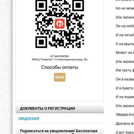
Но не може
(На экран
Он на неб
И на незаб
А на крыл
Может он в
(
На экране
Им треть 
Он в назва
И в букете
И на ящике
(
На экране
ДОКУМЕНТЫ О РЕГИСТРАЦИИ
Увидав его
ЛИЦЕНЗИЯ
Драчуна ж
Подписаться на уведомления! Бесплатная
А вот бакл