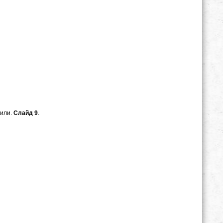
нили.
Слайд 9
.