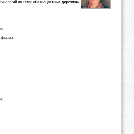
ехнологий на тему:
«Разноцветные дорожки»
ие
й форме.
и;