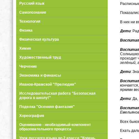
Русский язык
Расписные
Самопознание
Показалис
Технология
В них ни в
Физика
Дети
: Рад
Физическая культура
Воспита
Химия
Воспита
Солнышко 
Художественный труд
проходит ч
зелёный, 
Черчение
Дети
: Зн
Экономика и финансы
Воспита
Иванов-Крамской "Прелюдия"
кончается,
яркими ве
Исследовательская работа "Безопасная
дорога в школу!"
Дети
: Да
Поделка "Осенняя фантазия"
Воспита
Емельянов
Хореография
Всех быко
Оценивание - необходимый компонент
образовательного процесса
Ехать дал
Урок русского языка во 2 классе "Корень