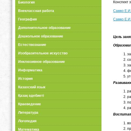
Конспект 
Биология
Самко Е.И
Внеклассная работа
География
Самко Е.И
Дополнительное образование
Дошкольное образование
Цель зан
Естествознание
Образова
Изобразительное искусство
за
со
Инклюзивное образование
за
Информатика
ф
ут
История
Развиваю
Казахский язык
ра
Қазақ әдебиеті
ра
по
Краеведение
ра
Литература
Воспитат
Логопедия
во
пр
Математика