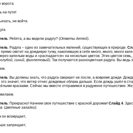
 ворота
ь на пути!
ъехать, ни войти.
уга.
тель
: Ребята, а вы видели радугу? (
Ответы детей
).
тель
: Радуга – одно из замечательных явлений, существующих в природе.
Сл
прямо светит на дождевую тучку, накопившую в себе много, много, много кап
ерез капельки воды и «распадается» на несколько цветов. Этих цветов семь, 
голубой, синий, фиолетовый
). Так получается разноцветная радуга. Вы ведь 
аем.
тель
: Вы должны знать, что радуга сверкает не после, а вовремя дождя. Дождь
 это значит, что ветер отнес дождевые облака дальше. Если дождь ушёл в сто
сёлыми красками. Сейчас мы вместе отправимся в радужное путешествие. Ж
, желаем.
тель
: Прекрасно! Начнем свое путешествие с красной дорожки!
Слайд 4
. Зде
а. Цветные загадки
):
в он возмущает,
ьше запрещает,