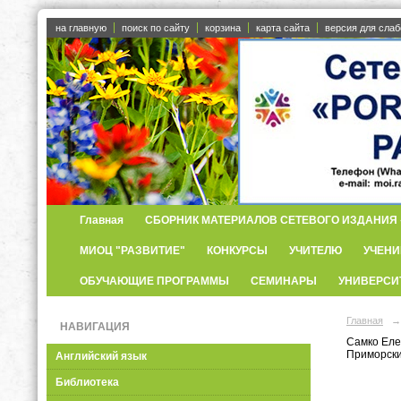
на главную
поиск по сайту
корзина
карта сайта
версия для сла
Главная
СБОРНИК МАТЕРИАЛОВ СЕТЕВОГО ИЗДАНИЯ «
МИОЦ "РАЗВИТИЕ"
КОНКУРСЫ
УЧИТЕЛЮ
УЧЕНИ
ОБУЧАЮЩИЕ ПРОГРАММЫ
СЕМИНАРЫ
УНИВЕРСИ
Главная
→
НАВИГАЦИЯ
Самко Еле
Приморски
Английский язык
Библиотека