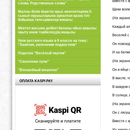
Вместе с к
слова. Родственные слова"
Щеки всем 
Жалпы білім беретін орыс мектептерінің 5-
сынып оқушыларына арналған қазақ тілі
(
На экране
бойынша тапсырмалар жинағы
Каждый ап
Мектеп жасына дейінгі баланы ойын арқылы
оқыту және тәрбелеудің маңызы
Веселей с
Урок русского языка в 9 классе на тему:
Он повсюд
"Занятия, увлечения подростков"
И на белке
Поделка "Весёлый паучок"
(
На экран
"Сказочная луна"
Он в яйце 
"Волшебный мешочек"
В масле, ч
ОПЛАТА KASPI PAY
В каждом 
В солнце, в
(
На экран
Он с лягуш
Вместе с 
Из земли с