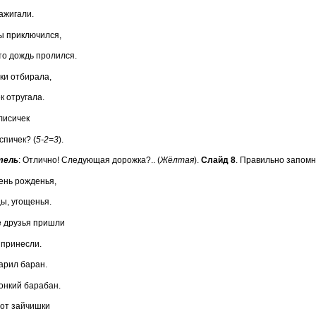
ажигали.
ы приключился,
то дождь пролился.
ки отбирала,
к отругала.
лисичек
спичек? (
5-2=3
).
тель
: Отлично! Следующая дорожка?.. (
Жёлтая
).
Слайд 8
. Правильно запом
день рожденья,
ы, угощенья.
се друзья пришли
 принесли.
арил баран.
вонкий барабан.
 от зайчишки