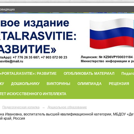
бовидящих
PORTALRASVITIE»: РАЗВИТИЕ
ОПУБЛИКОВАТЬ МАТЕРИАЛ
Педаго
КУ
ДОШКОЛЬНИКУ
ВИКТОРИНЫ
ОЛИМПИАДА
РЕЦЕНЗИЯ
ТЕТ ИСКУССТВЕННОГО ИНТЕЛЛЕКТА
Педагогическая копилка
→
Дошкольное образование
на Ивановна, воспитатель высшей квалификационной категории, МБДОУ «Дет
й край, Россия