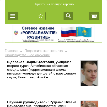
Перейти на полную версию
Корз
Главная
Педагогическая копилка
→
→
Производственное обучение
Щербаков Вадим Олегович
, учащийся
второго курса, Актюбинская областная
специальная (коррекционная) школа-
интернат-колледж для детей с нарушением
слуха, Казахстан, г.Актобе
Научный руководитель: Руденко Оксана
Вячеславовна
, преподаватель спец