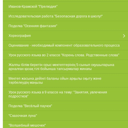
Иванов-Крамской "Прелюдия"
Исследовательская работа "Безопасная дорога в школу!"
Поделка "Осенняя фантазия"
Хореография
Оценивание - необходимый компонент образовательного процесса
Урок русского языка во 2 классе "Корень слова. Родственные слова"
Жалпы білім беретін орыс мектептерінің 5-сынып оқушыларына
арналған қазақ тілі бойынша тапсырмалар жинағы
Мектеп жасына дейінгі баланы ойын арқылы оқыту және
тәрбелеудің маңызы
Урок русского языка в 9 классе на тему: "Занятия, увлечения
подростков"
Поделка "Весёлый паучок"
"Сказочная луна"
"Волшебный мешочек"