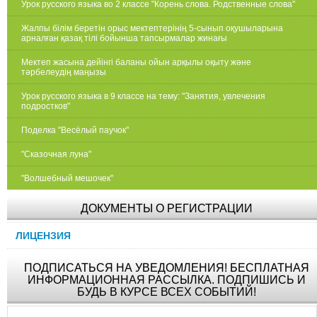
Урок русского языка во 2 классе "Корень слова. Родственные слова"
Жалпы білім беретін орыс мектептерінің 5-сынып оқушыларына
арналған қазақ тілі бойынша тапсырмалар жинағы
Мектеп жасына дейінгі баланы ойын арқылы оқыту және
тәрбелеудің маңызы
Урок русского языка в 9 классе на тему: "Занятия, увлечения
подростков"
Поделка "Весёлый паучок"
"Сказочная луна"
"Волшебный мешочек"
ДОКУМЕНТЫ О РЕГИСТРАЦИИ
ЛИЦЕНЗИЯ
ПОДПИСАТЬСЯ НА УВЕДОМЛЕНИЯ! БЕСПЛАТНАЯ
ИНФОРМАЦИОННАЯ РАССЫЛКА. ПОДПИШИСЬ И
БУДЬ В КУРСЕ ВСЕХ СОБЫТИЙ!