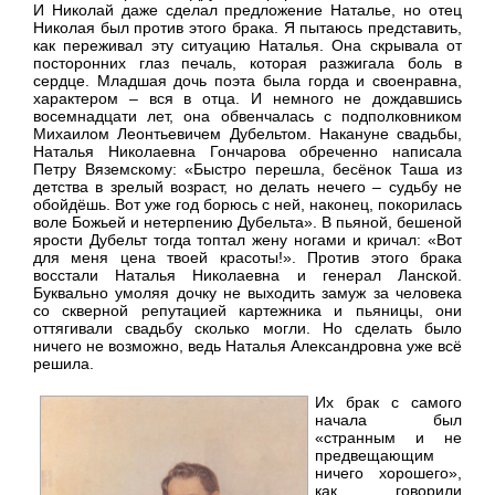
И Николай даже сделал предложение Наталье, но отец
Николая был против этого брака. Я пытаюсь представить,
как переживал эту ситуацию Наталья. Она скрывала от
посторонних глаз печаль, которая разжигала боль в
сердце. Младшая дочь поэта была горда и своенравна,
характером – вся в отца. И немного не дождавшись
восемнадцати лет, она обвенчалась с подполковником
Михаилом Леонтьевичем Дубельтом. Накануне свадьбы,
Наталья Николаевна Гончарова обреченно написала
Петру Вяземскому: «Быстро перешла, бесёнок Таша из
детства в зрелый возраст, но делать нечего – судьбу не
обойдёшь. Вот уже год борюсь с ней, наконец, покорилась
воле Божьей и нетерпению Дубельта». В пьяной, бешеной
ярости Дубельт тогда топтал жену ногами и кричал: «Вот
для меня цена твоей красоты!». Против этого брака
восстали Наталья Николаевна и генерал Ланской.
Буквально умоляя дочку не выходить замуж за человека
со скверной репутацией картежника и пьяницы, они
оттягивали свадьбу сколько могли. Но сделать было
ничего не возможно, ведь Наталья Александровна уже всё
решила.
Их брак с самого
начала был
«странным и не
предвещающим
ничего хорошего»,
как говорили