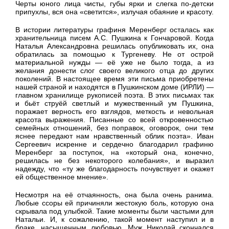
Черты юного лица чисты, губы ярки и слегка по-детски
припухлы, вся она «светится», излучая обаяние и красоту.
В истории литературы графиня Меренберг осталась как
хранительница писем А.С. Пушкина к Гончаровой. Когда
Наталья Александровна решилась опубликовать их, она
обратилась за помощью к Тургеневу. Не от острой
материальной нужды — её уже не было тогда, а из
желания донести слог своего великого отца до других
поколений. В настоящее время эти письма приобретены
нашей страной и находятся в Пушкинском доме (ИРЛИ) —
главном хранилище рукописей поэта. В этих письмах так
и бьёт струёй светлый и мужественный ум Пушкина,
поражает верность его взглядов, меткость и невольная
красота выражения. Писанные со всей откровенностью
семейных отношений, без поправок, оговорок, они тем
яснее передают нам нравственный облик поэта». Иван
Сергеевич искренне и сердечно благодарил графиню
Меренберг за поступок, на «который она, конечно,
решилась не без некоторого колебания», и выразил
надежду, что «ту же благодарность почувствует и окажет
ей общественное мнение».
Несмотря на её отчаянность, она была очень ранима.
Любые ссоры ей причиняли жестокую боль, которую она
скрывала под улыбкой. Такие моменты были частыми для
Натальи. И, к сожалению, такой момент наступил и в
браке, насыщенным любовью. Муж Николай скончался