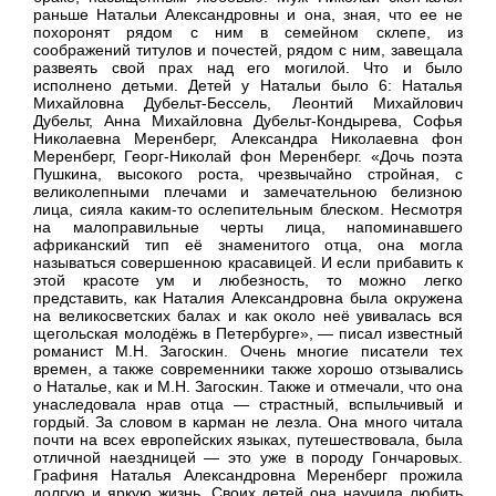
раньше Натальи Александровны и она, зная, что ее не
похоронят рядом с ним в семейном склепе, из
соображений титулов и почестей, рядом с ним, завещала
развеять свой прах над его могилой. Что и было
исполнено детьми. Детей у Натальи было 6: Наталья
Михайловна Дубельт-Бессель, Леонтий Михайлович
Дубельт, Анна Михайловна Дубельт-Кондырева, Софья
Николаевна Меренберг, Александра Николаевна фон
Меренберг, Георг-Николай фон Меренберг. «Дочь поэта
Пушкина, высокого роста, чрезвычайно стройная, с
великолепными плечами и замечательною белизною
лица, сияла каким-то ослепительным блеском. Несмотря
на малоправильные черты лица, напоминавшего
африканский тип её знаменитого отца, она могла
называться совершенною красавицей. И если прибавить к
этой красоте ум и любезность, то можно легко
представить, как Наталия Александровна была окружена
на великосветских балах и как около неё увивалась вся
щегольская молодёжь в Петербурге», — писал известный
романист М.Н. Загоскин. Очень многие писатели тех
времен, а также современники также хорошо отзывались
о Наталье, как и М.Н. Загоскин. Также и отмечали, что она
унаследовала нрав отца — страстный, вспыльчивый и
гордый. За словом в карман не лезла. Она много читала
почти на всех европейских языках, путешествовала, была
отличной наездницей — это уже в породу Гончаровых.
Графиня Наталья Александровна Меренберг прожила
долгую и яркую жизнь. Своих детей она научила любить