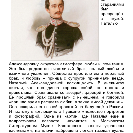
стараниями
был
превращён
в музей.
Наталью
Александровну окружала атмосфера любви и почитания.
Это был редкостно счастливый брак, полный любви и
взаимного уважения. Общество простило им и неравный
брак, и любовь – принца с супругой принимали везде.
Натальей Александровной восхищались. В дневниках
писали, что она дивна хороша собой, но проста и
приветлива. Сравнивали со звездой, царицей и богиней.
Её прошлый брак сравнивали с нынешнем, и говорили
«пришло время расцвета любви, а также милой девушки».
Она покорила его своей красотой на балу ещё в России.
И поэтому в коллекциях о Пушкине множество портретов
и фотографий. Одна из картин, где Наталья ещё в
подростковом возрасте, находится в Московском
Литературном Музее. Каштановые волосы украшены
васильками, на плечи наброшена легкая газовая вуаль.