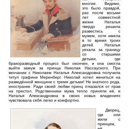
многие. Видимо,
это было правдой,
раз после восьми
лет совместной
жизни Наталья
твердо решила
развестись с
мужем, хотя имела
в то время троих
детей. Наталья
уехала за границу
со старшими
детьми, где
бракоразводный процесс был окончен, и она смогла
выйти замуж за принца Николая Нассауского. При
венчании с Николаем Наталья Александровна получила
титул графини Меренберг. Николай хотел жениться на
разведённой женщине с тремя детьми! Не знатного рода,
иностранке. Ради своей любви принц отказался от прав
на престол. Родственники мужа тепло приняли её, и
Наталья Александровна в своих новых владениях
чувствовала себя легко и комфортно.
Дворец,
где они
жили с
принцем,
её