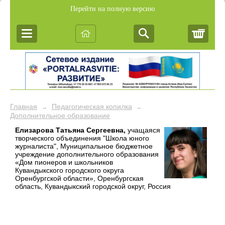
Перейти на полную версию
Корз
Главная
Педагогическая копилка
→
→
Дополнительное образование
Елизарова Татьяна Сергеевна,
учащаяся
творческого объединения "Школа юного
журналиста", Муниципальное бюджетное
учреждение дополнительного образования
«Дом пионеров и школьников
Кувандыкского городского округа
Оренбургской области», Оренбургская
область, Кувандыкский городской округ, Россия