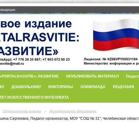
бовидящих
PORTALRASVITIE»: РАЗВИТИЕ
ОПУБЛИКОВАТЬ МАТЕРИАЛ
Педаго
КУ
ДОШКОЛЬНИКУ
ВИКТОРИНЫ
ОЛИМПИАДА
РЕЦЕНЗИЯ
ТЕТ ИСКУССТВЕННОГО ИНТЕЛЛЕКТА
Педагогическая копилка
→
Дополнительное образование
тьяна Сергеевна, Педагог-организатор, МОУ "СОШ № 31", Челябинская область,