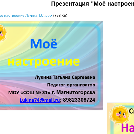
Презентация "Моё настрое
е настроение Лукина Т.С..pptx
(798 КБ)