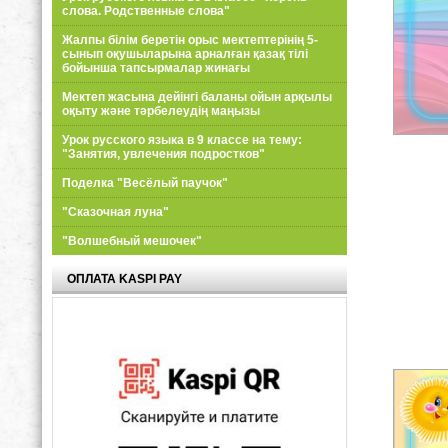
слова. Родственные слова"
Жалпы білім беретін орыс мектептерінің 5-
сынып оқушыларына арналған қазақ тілі
бойынша тапсырмалар жинағы
Мектеп жасына дейінгі баланы ойын арқылы
оқыту және тәрбелеудің маңызы
Урок русского языка в 9 классе на тему:
"Занятия, увлечения подростков"
Поделка "Весёлый паучок"
"Сказочная луна"
"Волшебный мешочек"
ОПЛАТА KASPI PAY