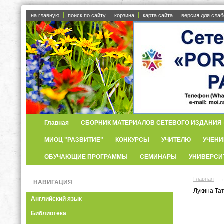
на главную
поиск по сайту
корзина
карта сайта
версия для сла
Главная
СБОРНИК МАТЕРИАЛОВ СЕТЕВОГО ИЗДАНИЯ «
МИОЦ "РАЗВИТИЕ"
КОНКУРСЫ
УЧИТЕЛЮ
УЧЕНИ
ОБУЧАЮЩИЕ ПРОГРАММЫ
СЕМИНАРЫ
УНИВЕРСИ
Главная
→
НАВИГАЦИЯ
Лукина Та
Английский язык
Библиотека